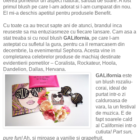
oferea pometilor un aspect natural, sarutat de soare. A fost
primul blush pe care l-am adorat si l-am cumparat din nou.
El mi-a deschis apetitul pentru produsele Benefit.
Cu toate ca au trecut sapte ani de atunci, brandul inca
reuseste sa ma entuziasmeze cu fiecare lansare. Cam asa a
stat treaba si cu noul blush
GALifornia
, pe care l-am
asteptat cu sufletul la gura, pentru ca il remarcasem din
decembrie, la evenimentul Sephora. Acesta vine in
completarea celebrelor produse de machiaj destinate
evidentierii pometilor – Coralista, Rockateur, Hoola,
Dandelion, Dallas, Hervana.
GALifornia
este
un blush rozaliu-
corai, ideal de
purtat intr-o zi
calduroasa de
vara, la un festival
de muzica. E de
fapt soarele cald
al Californiei intr-o
cutiuta
! Part sun,
pure fun!
Ah, si miroase a vanilie si grapefruit.