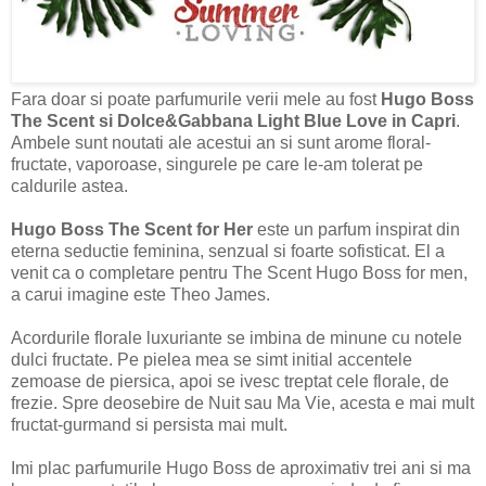
Fara doar si poate parfumurile verii mele au fost
Hugo Boss
The Scent si Dolce&Gabbana Light Blue Love in Capri
.
Ambele sunt noutati ale acestui an si sunt arome floral-
fructate, vaporoase, singurele pe care le-am tolerat pe
caldurile astea.
Hugo Boss The Scent for Her
este un parfum inspirat din
eterna seductie feminina, senzual si foarte sofisticat. El a
venit ca o completare pentru The Scent Hugo Boss for men,
a carui imagine este Theo James.
Acordurile florale luxuriante se imbina de minune cu notele
dulci fructate. Pe pielea mea se simt initial accentele
zemoase de piersica, apoi se ivesc treptat cele florale, de
frezie. Spre deosebire de Nuit sau Ma Vie, acesta e mai mult
fructat-gurmand si persista mai mult.
Imi plac parfumurile Hugo Boss de aproximativ trei ani si ma