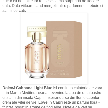
bucur ca noutatile lor reusesc sa ma surprinda de fiecare
data. Data viitoare cand mergeti intr-o parfumerie, trebuie si
sa il incercati.
Dolce&Gabbana Light Blue
isi continua calatoria de vara
prin Marea Mediteraneana, revenind la apa de un albastru
cristalin din insula Capri. Inspirandu-se din florile caprifoi
crem ale vitei de vie,
Love in Capri
este un parfum floral-
fructat, bogat in arome de flori albe. Notele de varf se