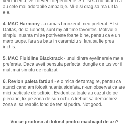
veti incerca, veti deveni dependente. Ah...si sa nu uitam ca
au cele mai adorabile ambalaje. Mi-e si drag sa ma uit la
ele.
4. MAC Harmony
- a ramas bronzerul meu preferat. El si
Dallas, de la Benefit, sunt my all time favorites. Motivul e
simplu, nuanta mi se potriveste foarte bine, pentru ca e un
maro taupe, fara sa bata in caramiziu si fara sa fie prea
inchis.
5. MAC Fluidline Blacktrack
- unul dintre eyelinerele mele
preferate. Daca aveti pensula perfecta, dungile de tus vor fi
mult mai simplu de realizat.
6. Revlon paleta farduri
- e o mica dezamagire, pentru ca
atunci cand am folosit nuanta sidefata, n-am observat ca are
mici particule de sclipici. Evident ca toate au cazut de pe
pleoape, fix pe zona de sub ochi. A trebuit sa demachiez
zona si sa reaplic fond de ten si pudra. Not good.
Voi ce produse ati folosit pentru machiajul de azi?