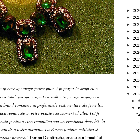
►
20
►
20
►
20
►
20
►
20
►
20
►
20
►
20
►
20
►
20
►
20
►
20
i in care am crezut foarte mult. Am pornit la drum cu o
▼
20
erios totul, ne-am inarmat cu mult curaj si am raspuns cu
►
 brand romanesc in preferintele vestimentare ale femeilor.
▼
ca remarcate in orice ocazie sau moment al zilei. Pot fi
B
tinuta pentru o cina romantica sau un eveniment deosebit, la
lub sau de o iesire normala. La Poema pretuim calitatea si
N
entelor noastre.”
Dorina Dumitrache, creatoarea brandului