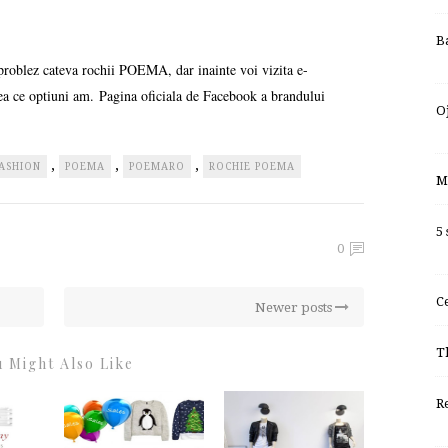
B
problez cateva rochii POEMA, dar inainte voi vizita e-
ea ce optiuni am. Pagina oficiala de Facebook a brandului
O
,
,
,
ASHION
POEMA
POEMARO
ROCHIE POEMA
M
5
0
C
Newer posts
T
 Might Also Like
R