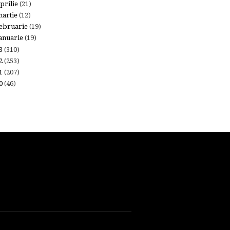
prilie
(21)
artie
(12)
ebruarie
(19)
anuarie
(19)
13
(310)
12
(253)
11
(207)
10
(46)