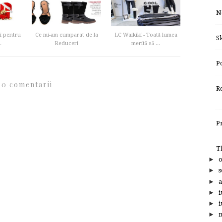
N
i pentru
Ce mi-am cumparat de la
LC Waikiki - Toată lumea
S
.
Reduceri
merită să ...
Po
0 comentarii
R
P
T
►
►
s
►
a
►
i
►
i
►