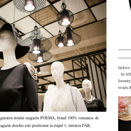
In lov
In 2015
beauty.
eram de
inaugurarea noului magazin POEMA, brand 100% romanesc de
gazin deschis este pozitionat la etajul 1, intrarea FAR,