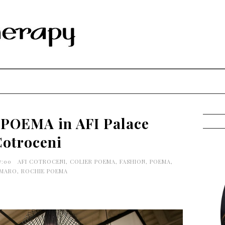
POEMA in AFI Palace
Cotroceni
17:00
AFI COTROCENI
,
COLIER POEMA
,
FASHION
,
POEMA
,
MARO
,
ROCHIE POEMA