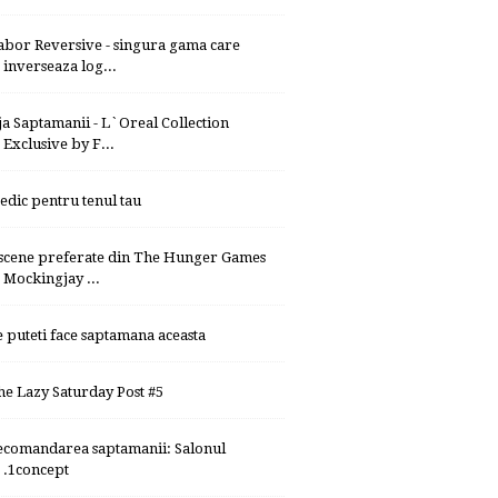
abor Reversive - singura gama care
inverseaza log...
ja Saptamanii - L`Oreal Collection
Exclusive by F...
edic pentru tenul tau
 scene preferate din The Hunger Games
Mockingjay ...
e puteti face saptamana aceasta
he Lazy Saturday Post #5
ecomandarea saptamanii: Salonul
.1concept