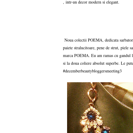
, intr-un decor modern si elegant.
Noua colectii POEMA, dedicata sarbatoril
paiete stralucitoare, pene de strut, piele s
marca POEMA. Eu am ramas cu gandul la c
si la doua coliere absolut superbe. Le pute
#decemberbeautybloggersmeeting3