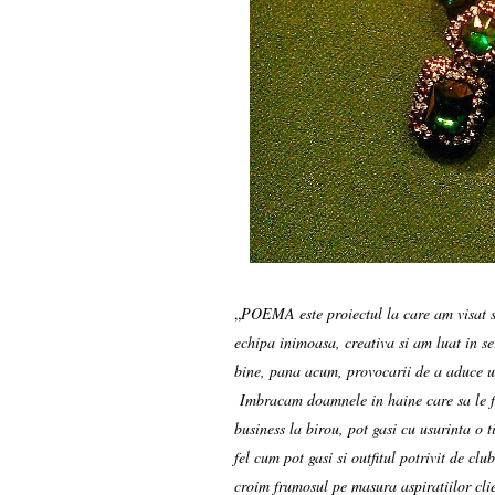
„
POEMA este proiectul la care am visat s
echipa inimoasa, creativa si am luat in s
bine, pana acum, provocarii de a aduce un
Imbracam doamnele in haine care sa le fa
business la birou, pot gasi cu usurinta o 
fel cum pot gasi si outfitul potrivit de c
croim frumosul pe masura aspiratiilor cli