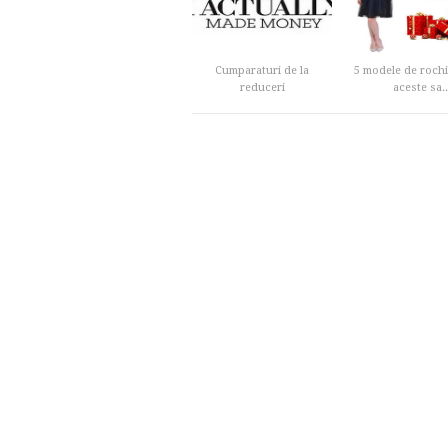
Cumparaturi de la
5 modele de rochi
reduceri
aceste sa..