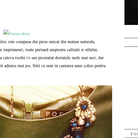
or, este compusa din piese unicat din matase naturala,
au imprimeuri, toate purtand amprenta calitatii si stilului,
ateva rochii (v-am prezentat dorintele mele mai sus), dar
ti admira mai jos. Stiti ca sunt in cautarea unui colier pentru
FA