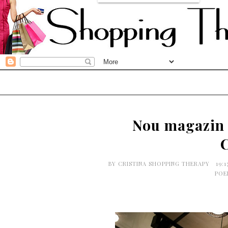
Nou magazin 
BY
CRISTINA SHOPPING THERAPY
19:
POE