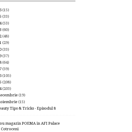
26
(15)
25
(33)
24
(53)
23
(60)
22
(48)
21
(29)
20
(33)
19
(37)
18
(64)
17
(59)
16
(105)
15
(208)
14
(203)
decembrie
(19)
noiembrie
(15)
eauty Tips & Tricks - Episodul 8
ou magazin POEMA in AFI Palace
Cotroceni