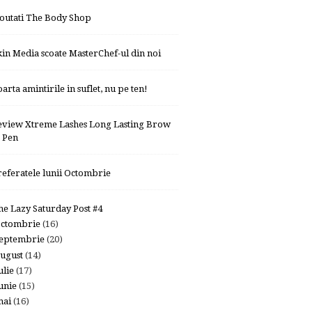
outati The Body Shop
kin Media scoate MasterChef-ul din noi
arta amintirile in suflet, nu pe ten!
eview Xtreme Lashes Long Lasting Brow
Pen
referatele lunii Octombrie
he Lazy Saturday Post #4
octombrie
(16)
eptembrie
(20)
ugust
(14)
ulie
(17)
unie
(15)
mai
(16)