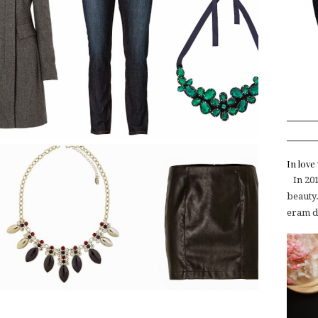
In lov
In 2015
beauty.
eram de