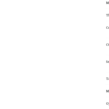
M
T
C
C
S
T
M
O