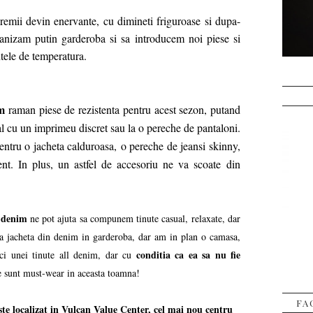
remii devin enervante, cu dimineti friguroase si dupa-
ganizam putin garderoba si sa introducem noi piese si
ntele de temperatura.
m
raman piese de rezistenta pentru acest sezon, putand
ual cu un imprimeu discret sau la o pereche de pantaloni.
pentru o jacheta calduroasa,
o pereche de jeansi skinny,
ent. In plus, un astfel de accesoriu ne va scoate
din
n denim
ne pot ajuta sa compunem tinute casual, relaxate, dar
 jacheta din denim in garderoba, dar am in plan o camasa,
conditia ca ea sa nu fie
ici unei tinute all denim, dar cu
e sunt must-wear in aceasta toamna!
FA
te localizat in Vulcan Value Center, cel mai nou centru