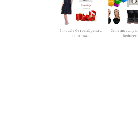
5 modele de rochii pentru
Ce mi-am cumpara
aceste sa...
Reduceri