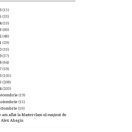
26
(15)
25
(33)
24
(53)
23
(60)
22
(48)
21
(29)
20
(33)
19
(37)
18
(64)
17
(59)
16
(105)
15
(208)
14
(203)
decembrie
(19)
noiembrie
(15)
octombrie
(16)
e-am aflat la Masterclass-ul susţinut de
Alex Abagiu