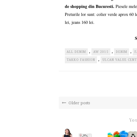
de shopping din Bucuresti.
Piesele mele 
Preturile lor sunt: colier verde aprox 60 l
lei, jeans 160 lei.
S
,
,
,
ALL DENIM
AW 2015
DENIM
F
,
TAKKO FASHION
ULCAN VALUE CENT
Older posts
You