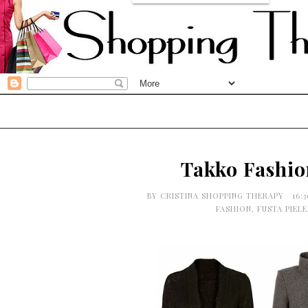
Takko Fashio
BY
CRISTINA SHOPPING THERAPY
16:
FASHION
,
FUSTA PIELE