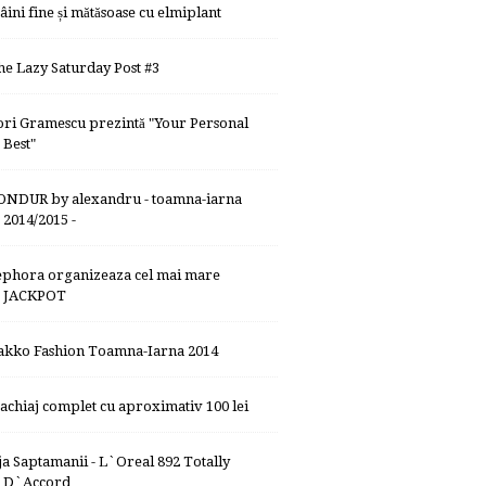
âini fine și mătăsoase cu elmiplant
he Lazy Saturday Post #3
ori Gramescu prezintă "Your Personal
Best"
ONDUR by alexandru - toamna-iarna
2014/2015 -
ephora organizeaza cel mai mare
JACKPOT
akko Fashion Toamna-Iarna 2014
achiaj complet cu aproximativ 100 lei
ja Saptamanii - L`Oreal 892 Totally
D`Accord