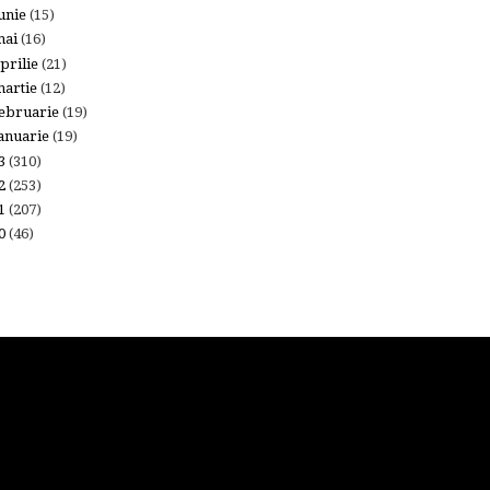
unie
(15)
mai
(16)
prilie
(21)
artie
(12)
ebruarie
(19)
anuarie
(19)
13
(310)
12
(253)
11
(207)
10
(46)