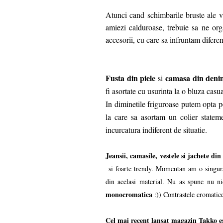
Atunci cand schimbarile bruste ale v
amiezi calduroase, trebuie sa ne or
accesorii, cu care sa infruntam difere
Fusta din piele
camasa din deni
si
fi asortate cu usurinta la o bluza cas
In diminetile friguroase putem opta 
la care sa asortam un colier statem
incurcatura indiferent de situatie.
Jeansii, camasile, vestele si jachete di
si foarte trendy. Momentan am o singura
din acelasi material. Nu as spune nu n
monocromatica
:)) Contrastele cromatic
Cel mai recent lansat magazin Takko es