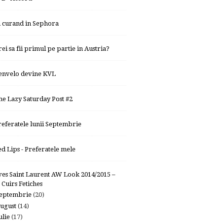
n curand in Sephora
rei sa fii primul pe partie in Austria?
envelo devine KVL
he Lazy Saturday Post #2
referatele lunii Septembrie
ed Lips - Preferatele mele
ves Saint Laurent AW Look 2014/2015 –
Cuirs Fetiches
eptembrie
(20)
ugust
(14)
ulie
(17)