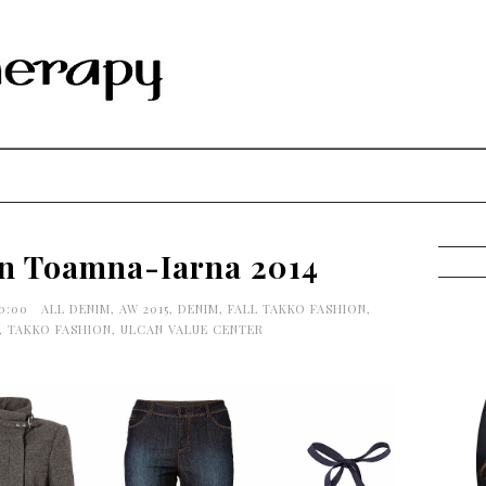
n Toamna-Iarna 2014
30:00
ALL DENIM
,
AW 2015
,
DENIM
,
FALL TAKKO FASHION
,
,
TAKKO FASHION
,
ULCAN VALUE CENTER