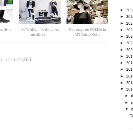
►
20
►
20
►
20
►
20
t de la
LC Waikiki - Toată lumea
Nou magazin POEMA in
merită să ...
AFI Palace Cot...
►
20
►
20
►
20
►
20
0 comentarii
►
20
►
20
►
20
►
20
▼
20
►
►
▼
C