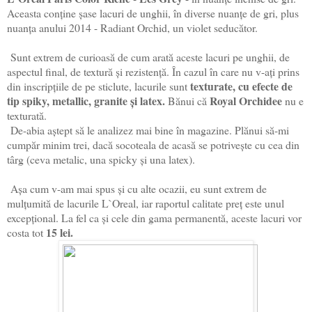
Aceasta conține șase lacuri de unghii, în diverse nuanțe de gri, plus
nuanța anului 2014 - Radiant Orchid, un violet seducător.
Sunt extrem de curioasă de cum arată aceste lacuri pe unghii, de
aspectul final, de textură și rezistență. În cazul în care nu v-ați prins
texturate, cu efecte de
din inscripțiile de pe sticlute, lacurile sunt
tip spiky, metallic, granite și latex.
Royal Orchidee
Bănui că
nu e
texturată.
De-abia aștept să le analizez mai bine în magazine. Plănui să-mi
cumpăr minim trei, dacă socoteala de acasă se potrivește cu cea din
târg (ceva metalic, una spicky și una latex).
Așa cum v-am mai spus și cu alte ocazii, eu sunt extrem de
mulțumită de lacurile L`Oreal, iar raportul calitate preț este unul
excepțional. La fel ca și cele din gama permanentă, aceste lacuri vor
15 lei.
costa tot