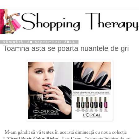
sâmbătă, 20 septembrie 2014
Toamna asta se poarta nuantele de gri
M-am gândit să vă tentez în această dimineață cu noua colecție
L`Oreal Paris Color Riche - Les Grey
- în nuanțe închise de gri.