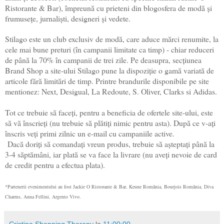
Ristorante & Bar), împreună cu prieteni din blogosfera de modă şi
frumuseţe, jurnalişti, designeri şi vedete.
Stilago este un club exclusiv de modă, care aduce mărci renumite, la
cele mai bune preturi (în campanii limitate ca timp) - chiar reduceri
de până la 70% în campanii de trei zile. Pe deasupra, secţiunea
Brand Shop a site-ului Stilago pune la dispoziţie o gamă variată de
articole fără limitări de timp. Printre brandurile disponibile pe site
mentionez: Next, Desigual, La Redoute, S. Oliver, Clarks si Adidas.
Tot ce trebuie să faceți, pentru a beneficia de ofertele site-ului, este
să vă înscrieți (nu trebuie să plătiți nimic pentru asta). După ce v-ați
înscris veți primi zilnic un e-mail cu campaniile active.
Dacă doriți să comandați vreun produs, trebuie să așteptați până la
3-4 săptămâni, iar plată se va face la livrare (nu aveți nevoie de card
de credit pentru a efectua plata).
*Partenerii evenimentului au fost Jackie O Ristorante & Bar, Keune România, Bourjois România, Diva
Charms, Anna Fellini, Argento Vivo.