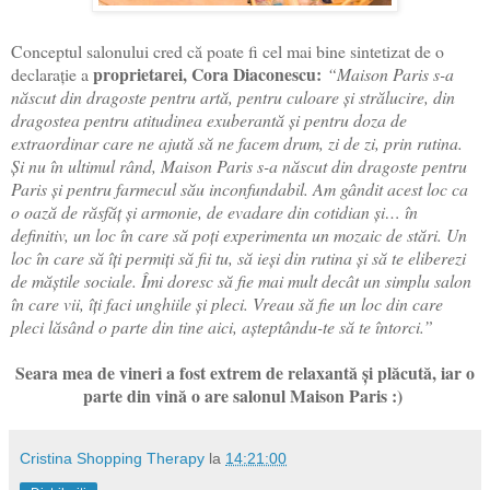
Conceptul salonului cred că poate fi cel mai bine sintetizat de o
proprietarei, Cora Diaconescu:
declarație a
“Maison Paris s-a
născut din dragoste pentru artă, pentru culoare şi strălucire, din
dragostea pentru atitudinea exuberantă şi pentru doza de
extraordinar care ne ajută să ne facem drum, zi de zi, prin rutina.
Şi nu în ultimul rând, Maison Paris s-a născut din dragoste pentru
Paris şi pentru farmecul său inconfundabil. Am gândit acest loc ca
o oază de răsfăţ şi armonie, de evadare din cotidian şi… în
definitiv, un loc în care să poţi experimenta un mozaic de stări. Un
loc în care să îţi permiţi să fii tu, să ieşi din rutina şi să te eliberezi
de măştile sociale. Îmi doresc să fie mai mult decât un simplu salon
în care vii, îţi faci unghiile şi pleci. Vreau să fie un loc din care
pleci lăsând o parte din tine aici, aşteptându-te să te întorci.”
Seara mea de vineri a fost extrem de relaxantă și plăcută, iar o
parte din vină o are salonul Maison Paris :)
Cristina Shopping Therapy
la
14:21:00