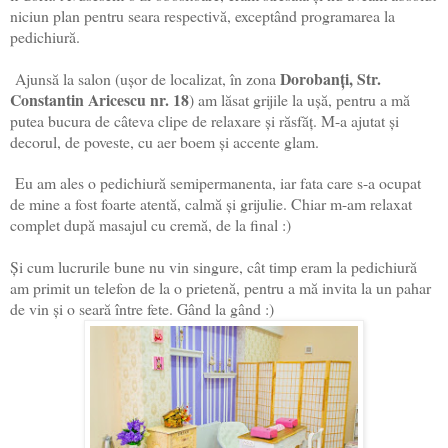
niciun plan pentru seara respectivă, exceptând programarea la
pedichiură.
Dorobanți, Str.
Ajunsă la salon (ușor de localizat, în zona
Constantin Aricescu nr. 18
) am lăsat grijile la ușă, pentru a mă
putea bucura de câteva clipe de relaxare și răsfăț. M-a ajutat și
decorul, de poveste, cu aer boem și accente glam.
Eu am ales o pedichiură semipermanenta, iar fata care s-a ocupat
de mine a fost foarte atentă, calmă și grijulie. Chiar m-am relaxat
complet după masajul cu cremă, de la final :)
Și cum lucrurile bune nu vin singure, cât timp eram la pedichiură
am primit un telefon de la o prietenă, pentru a mă invita la un pahar
de vin și o seară între fete. Gând la gând :)