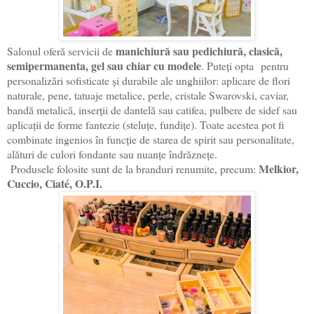
manichiură sau pedichiură, clasică,
Salonul oferă servicii de
semipermanenta, gel sau chiar cu modele
. Puteți opta
pentru
personalizări sofisticate şi durabile ale unghiilor: aplicare de flori
naturale, pene, tatuaje metalice, perle, cristale Swarovski, caviar,
bandă metalică, inserţii de dantelă sau catifea, pulbere de sidef sau
aplicaţii de forme fantezie (steluţe, fundiţe). Toate acestea pot fi
combinate ingenios în funcţie de starea de spirit sau personalitate,
alături de culori fondante sau nuanţe îndrăzneţe.
Melkior,
Produsele folosite sunt de la branduri renumite, precum:
Cuccio, Ciaté, O.P.I.