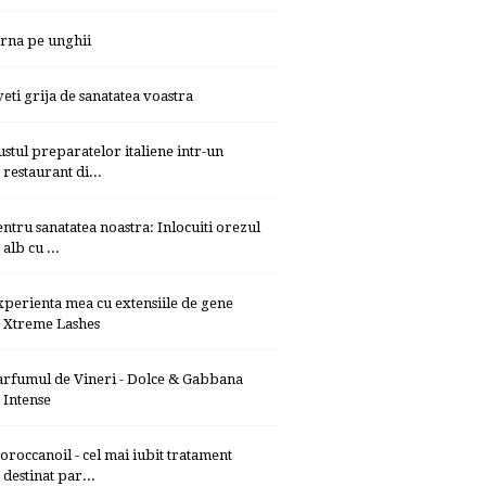
arna pe unghii
veti grija de sanatatea voastra
ustul preparatelor italiene intr-un
restaurant di...
entru sanatatea noastra: Inlocuiti orezul
alb cu ...
xperienta mea cu extensiile de gene
Xtreme Lashes
arfumul de Vineri - Dolce & Gabbana
Intense
oroccanoil - cel mai iubit tratament
destinat par...