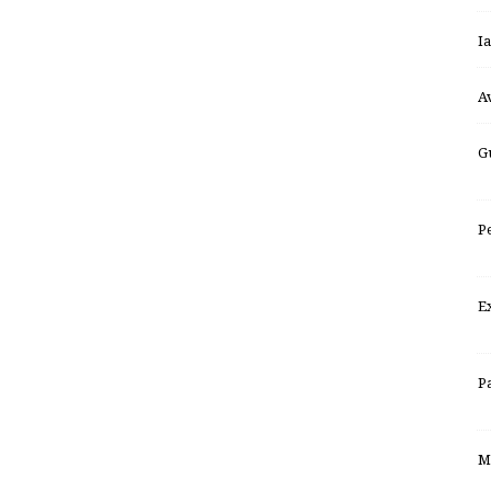
I
A
G
P
E
P
M