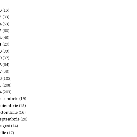
26
(15)
25
(33)
24
(53)
23
(60)
22
(48)
21
(29)
20
(33)
19
(37)
18
(64)
17
(59)
16
(105)
15
(208)
14
(203)
decembrie
(19)
noiembrie
(15)
octombrie
(16)
eptembrie
(20)
ugust
(14)
ulie
(17)