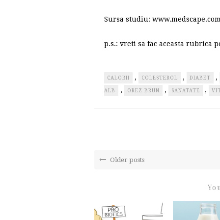
Sursa studiu: www.medscape.co
p.s.: vreti sa fac aceasta rubrica
,
,
,
CALORII
COLESTEROL
DIABET
,
,
,
ALB
OREZ BRUN
SANATATE
VI
Older posts
You