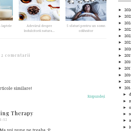
►
20
►
20
►
20
 laptele
Adevărul despre
5 sfaturi pentru un somn
►
20
îndulcitorii natura...
odihnitor
►
20
►
20
►
20
2 comentarii
►
20
►
20
►
20
►
20
►
20
▼
20
ticole similare!
►
Răspundeți
►
►
ping Therapy
►
s
1:52
►
a
►
i
 Ma voi pune pe treaba :P