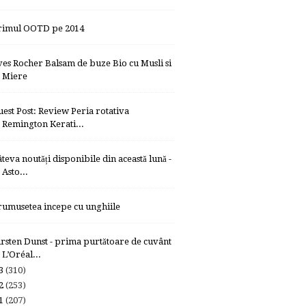
rimul OOTD pe 2014
ves Rocher Balsam de buze Bio cu Musli si
Miere
uest Post: Review Peria rotativa
Remington Kerati...
âteva noutăți disponibile din această lună -
Asto...
rumusetea incepe cu unghiile
irsten Dunst - prima purtătoare de cuvânt
L’Oréal...
13
(310)
12
(253)
11
(207)