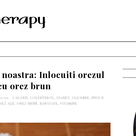
noastra: Inlocuiti orezul
cu orez brun
00:00
CALORII
,
COLESTEROL
,
DIABET
,
GLICEMIE
,
INDICE
REZ ALB
,
OREZ BRUN
,
SANATATE
,
VITAMINE