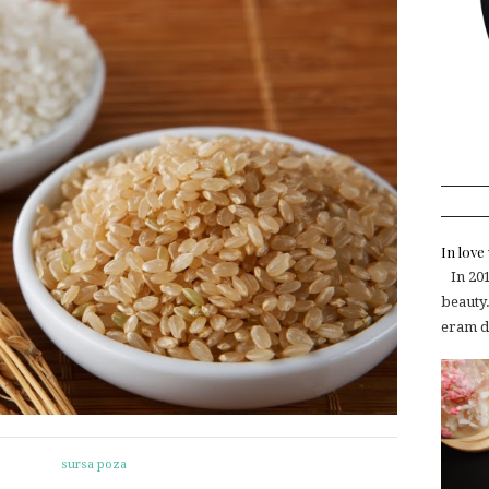
In lov
In 2015
beauty.
eram de
sursa poza