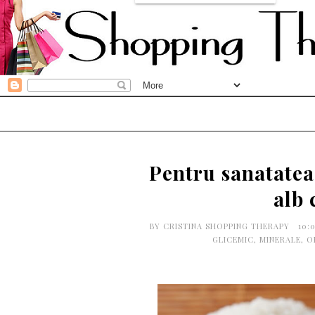
Pentru sanatatea 
alb 
BY
CRISTINA SHOPPING THERAPY
10:
GLICEMIC
,
MINERALE
,
O