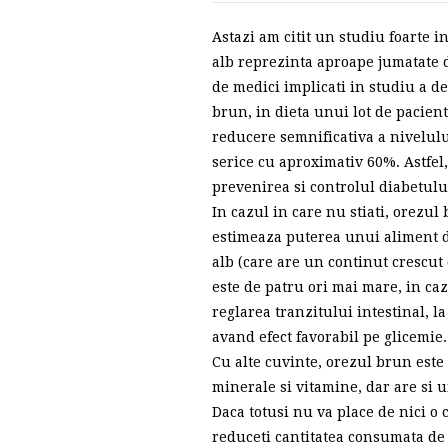
Astazi am citit un studiu foarte i
alb reprezinta aproape jumatate di
de medici implicati in studiu a de
brun, in dieta unui lot de pacient
reducere semnificativa a nivelului
serice cu aproximativ 60%. Astfel
prevenirea si controlul diabetulu
In cazul in care nu stiati, orezu
estimeaza puterea unui aliment de
alb (care are un continut crescut
este de patru ori mai mare, in ca
reglarea tranzitului intestinal, l
avand efect favorabil pe glicemie.
Cu alte cuvinte, orezul brun este
minerale si vitamine, dar are si u
Daca totusi nu va place de nici o 
reduceti cantitatea consumata de 