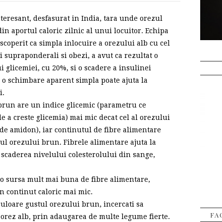
nteresant, desfasurat in India, tara unde orezul
n aportul caloric zilnic al unui locuitor. Echipa
scoperit ca simpla inlocuire a orezului alb cu cel
i supraponderali si obezi, a avut ca rezultat o
 glicemiei, cu 20%, si o scadere a insulinei
, o schimbare aparent simpla poate ajuta la
i.
l brun are un indice glicemic (parametru ce
 a creste glicemia) mai mic decat cel al orezului
 de amidon), iar continutul de fibre alimentare
zul orezului brun. Fibrele alimentare ajuta la
a scaderea nivelului colesterolului din sange,
 o sursa mult mai buna de fibre alimentare,
n continut caloric mai mic.
culoare gustul orezului brun, incercati sa
FA
orez alb, prin adaugarea de multe legume fierte.