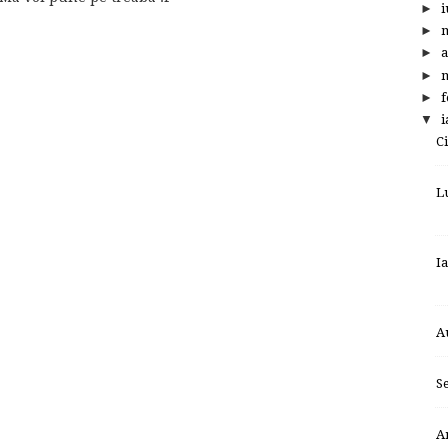
►
i
►
►
a
►
m
►
f
▼
i
C
L
I
A
S
A