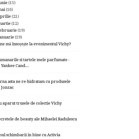
unie
(15)
mai
(16)
prilie
(21)
artie
(12)
ebruarie
(19)
anuarie
(19)
ine mă însoțește la evenimentul Vichy?
umanarile si tartele mele parfumate -
Yankee Cand...
arna asta ne re-hidratam cu produsele
Jonzac
u aparut trusele de colectie Vichy
ecretele de beauty ale Mihaelei Radulescu
nul schimbarii in bine cu Activia