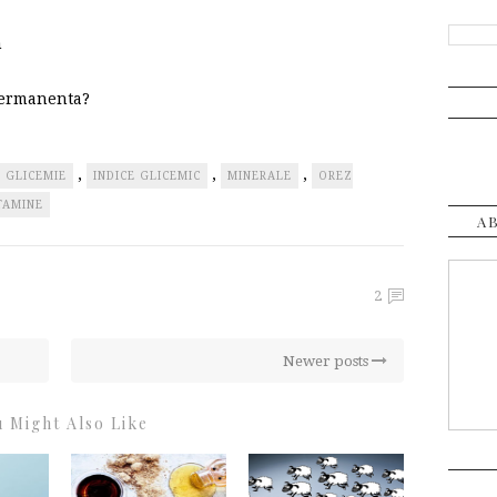
m
 permanenta?
,
,
,
GLICEMIE
INDICE GLICEMIC
MINERALE
OREZ
TAMINE
A
2
Newer posts
 Might Also Like