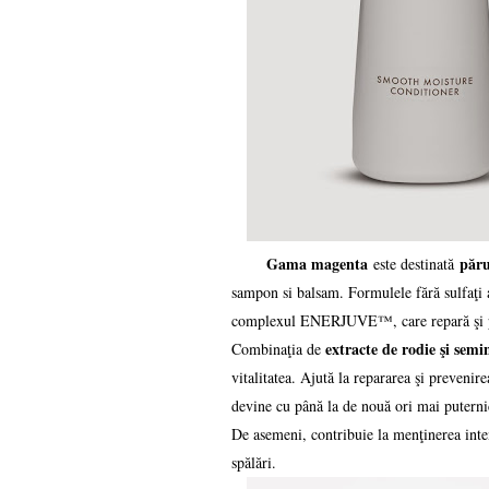
Gama magenta
păru
este destinată
sampon si balsam. Formulele fără sulfaţ
complexul ENERJUVE™, care repară şi prot
extracte de rodie şi semi
Combinaţia de
vitalitatea. Ajută la repararea şi prevenir
devine cu până la de nouă ori mai puterni
De asemeni, contribuie la menţinerea intens
spălări.