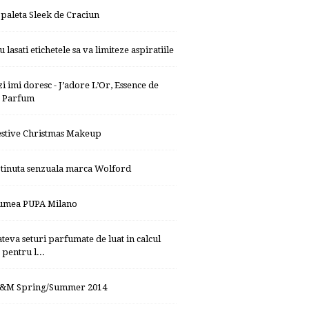
 paleta Sleek de Craciun
 lasati etichetele sa va limiteze aspiratiile
zi imi doresc - J’adore L’Or, Essence de
Parfum
estive Christmas Makeup
 tinuta senzuala marca Wolford
umea PUPA Milano
ateva seturi parfumate de luat in calcul
pentru l...
&M Spring/Summer 2014