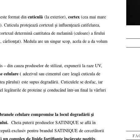
cuticulă
cortex
 este format din
(la exterior),
(cea mai mare
). Cuticula protejează cortexul şi influenţează catifelarea,
, cortexul determină cantitatea de melanină (culoare) a firului
t, cârlionţat). Medula are un singur scop, acela de a da volum
 – din cauza produselor de stilizat, expunerii la raze UV,
 celulare (
adezivul sau cimentul care leagă cuticula de
tea părului)
este supus degradării. Cuticulele se desfac, iar
fel legăturile de proteine şi conducând într-un final la vârfuri
anele celulare compromise la locul degradării şi
exului.
Cheia puterii produselor SATINIQUE se află în
epută exclusiv pentru brandul SATINIQUE de cercetătorii
FA
un complex de lipide fortifiante încărcate pozitiv,
tă