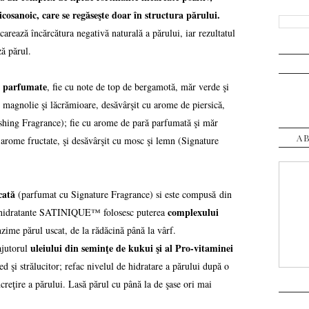
cosanoic, care se regăseşte doar în structura părului.
ează încărcătura negativă naturală a părului, iar rezultatul
ză părul.
t parfumate
, fie cu note de top de bergamotă, măr verde şi
, magnolie şi lăcrămioare, desăvârşit cu arome de piersică,
shing Fragrance); fie cu arome de pară parfumată şi măr
A
 arome fructate, şi desăvârşit cu mosc şi lemn (Signature
cată
(parfumat cu Signature Fragrance) si este compusă din
complexului
r hidratante SATINIQUE™ folosesc puterea
zime părul uscat, de la rădăcină până la vârf.
uleiului din seminţe de kukui şi al Pro-vitaminei
ajutorul
ed şi strălucitor; refac nivelul de hidratare a părului după o
ncreţire a părului. Lasă părul cu până la de şase ori mai