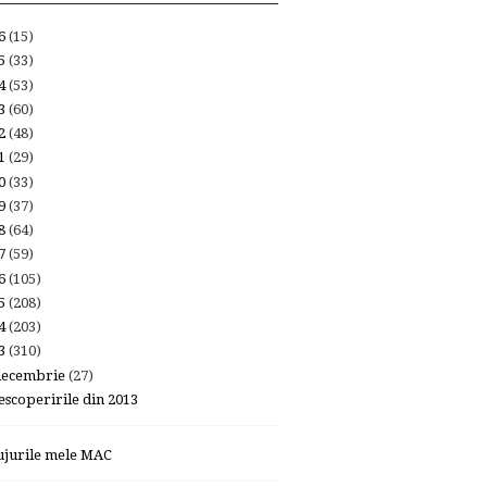
26
(15)
25
(33)
24
(53)
23
(60)
22
(48)
21
(29)
20
(33)
19
(37)
18
(64)
17
(59)
16
(105)
15
(208)
14
(203)
13
(310)
decembrie
(27)
escoperirile din 2013
ujurile mele MAC