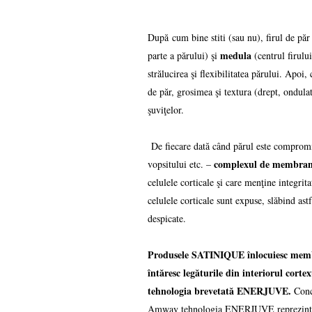
După cum bine stiti (sau nu), firul de păr
medula
parte a părului) şi
(centrul firului
strălucirea şi flexibilitatea părului. Apoi
de păr, grosimea şi textura (drept, ondula
şuviţelor.
De fiecare dată când părul este compromis
complexul de membrane
vopsitului etc. –
celulele corticale şi care menţine integrita
celulele corticale sunt expuse, slăbind ast
despicate.
Produsele SATINIQUE înlocuiesc membr
întăresc legăturile din interiorul cort
tehnologia brevetată ENERJUVE.
Conc
Amway tehnologia ENERJUVE reprezin