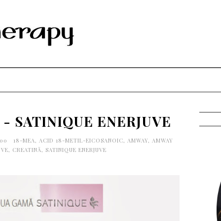
y - SATINIQUE ENERJUVE
:00
18-MEA
,
ACID 18-METIL-EICOSANOIC
,
AMWAY
,
AMWAY
UVE
,
CREATINĂ
,
SATINIQUE ENERJUVE