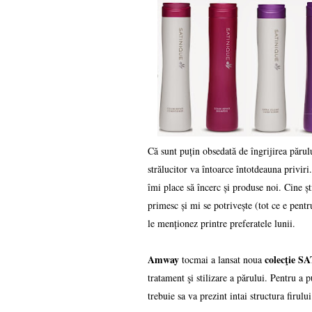
Că sunt puțin obsedată de îngrijirea părul
strălucitor va întoarce întotdeauna priviri
îmi place să încerc și produse noi. Cine șt
primesc și mi se potrivește (tot ce e pentr
le menționez printre preferatele lunii.
Amway
colecţie 
tocmai a lansat noua
tratament şi stilizare a părului. Pentru a 
trebuie sa va prezint intai structura firului