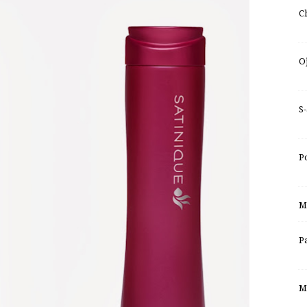
C
O
S
P
M
P
M