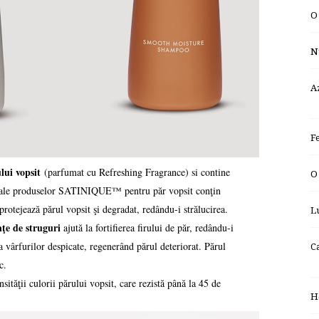
O
Nu
A
F
lui vopsit
(parfumat cu Refreshing Fragrance) si contine
O
i ale produselor SATINIQUE™ pentru păr vopsit conţin
ejează părul vopsit şi degradat, redându-i strălucirea.
L
nţe de struguri
ajută la fortifierea firului de păr, redându-i
ea vârfurilor despicate, regenerând părul deteriorat. Părul
C
c.
ităţii culorii părului vopsit, care rezistă până la 45 de
H