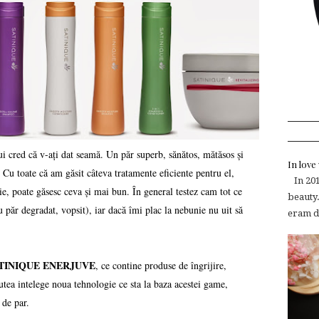
ui cred că v-ați dat seamă. Un păr superb, sănătos, mătăsos și
In lov
. Cu toate că am găsit câteva tratamente eficiente pentru el,
In 2015
ie, poate găsesc ceva și mai bun. În general testez cam tot ce
beauty.
u păr degradat, vopsit), iar dacă îmi plac la nebunie nu uit să
eram de
SATINIQUE ENERJUVE
, ce contine produse de îngrijire,
putea intelege noua tehnologie ce sta la baza acestei game,
 de par.