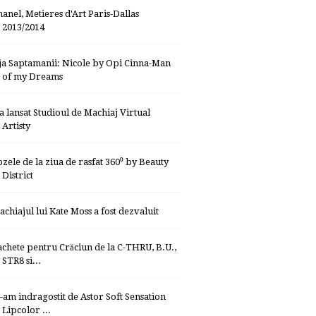
hanel, Metieres d'Art Paris-Dallas
2013/2014
ja Saptamanii: Nicole by Opi Cinna-Man
of my Dreams
-a lansat Studioul de Machiaj Virtual
Artisty
ozele de la ziua de rasfat 360⁰ by Beauty
District
achiajul lui Kate Moss a fost dezvaluit
achete pentru Crăciun de la C-THRU, B.U.,
STR8 si...
-am indragostit de Astor Soft Sensation
Lipcolor ...