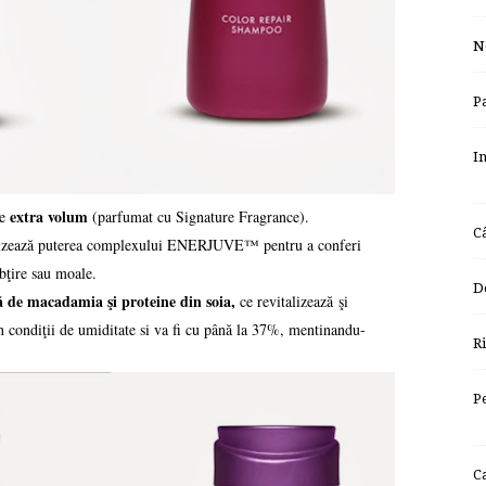
N
P
I
extra volum
de
(parfumat cu Signature Fragrance).
C
lizează puterea complexului ENERJUVE™ pentru a conferi
ubţire sau moale.
D
ă de macadamia şi proteine din soia,
ce revitalizează
şi
n condiţii de umiditate si va fi cu până la 37%, mentinandu-
R
P
C