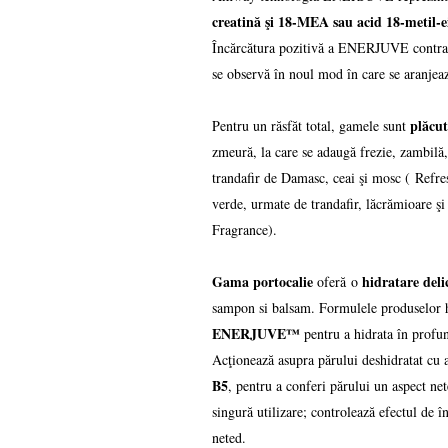
creatină şi 18-MEA sau acid 18-metil-ei
Încărcătura pozitivă a ENERJUVE contracar
se observă în noul mod în care se aranjea
plăcu
Pentru un răsfăt total, gamele sunt
zmeură, la care se adaugă frezie, zambilă
trandafir de Damasc, ceai şi mosc ( Refre
verde, urmate de trandafir, lăcrămioare şi
Fragrance).
Gama portocalie
hidratare deli
oferă o
sampon si balsam. Formulele produselo
ENERJUVE™
pentru a hidrata în profun
Acţionează asupra părului deshidratat cu 
B5
, pentru a conferi părului un aspect net
singură utilizare; controlează efectul de î
neted.