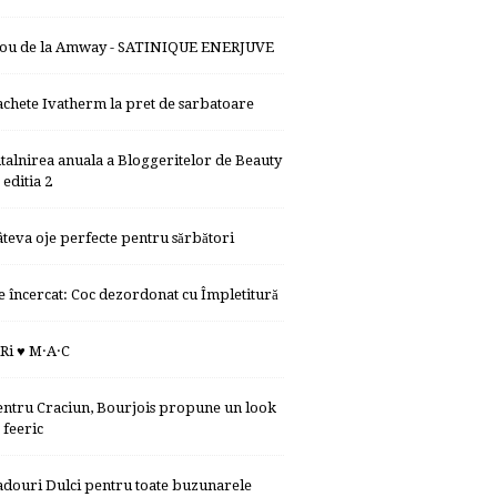
ou de la Amway - SATINIQUE ENERJUVE
achete Ivatherm la pret de sarbatoare
ntalnirea anuala a Bloggeritelor de Beauty
editia 2
âteva oje perfecte pentru sărbători
e încercat: Coc dezordonat cu Împletitură
iRi ♥ M·A·C
entru Craciun, Bourjois propune un look
feeric
adouri Dulci pentru toate buzunarele