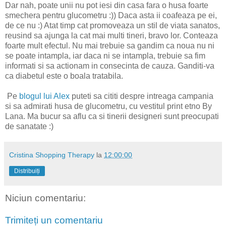
Dar nah, poate unii nu pot iesi din casa fara o husa foarte
smechera pentru glucometru :)) Daca asta ii coafeaza pe ei,
de ce nu :) Atat timp cat promoveaza un stil de viata sanatos,
reusind sa ajunga la cat mai multi tineri, bravo lor. Conteaza
foarte mult efectul. Nu mai trebuie sa gandim ca noua nu ni
se poate intampla, iar daca ni se intampla, trebuie sa fim
informati si sa actionam in consecinta de cauza. Ganditi-va
ca diabetul este o boala tratabila.
Pe
blogul lui Alex
puteti sa cititi despre intreaga campania
si sa admirati husa de glucometru, cu vestitul print etno By
Lana. Ma bucur sa aflu ca si tinerii designeri sunt preocupati
de sanatate :)
Cristina Shopping Therapy
la
12:00:00
Distribuiți
Niciun comentariu:
Trimiteți un comentariu