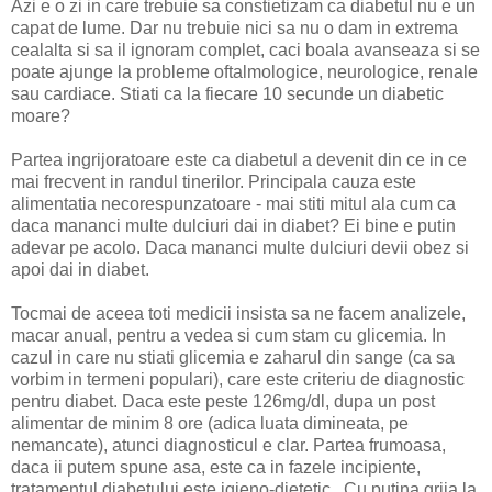
Azi e o zi in care trebuie sa constietizam ca diabetul nu e un
capat de lume. Dar nu trebuie nici sa nu o dam in extrema
cealalta si sa il ignoram complet, caci boala avanseaza si se
poate ajunge la probleme oftalmologice, neurologice, renale
sau cardiace. Stiati ca la fiecare 10 secunde un diabetic
moare?
Partea ingrijoratoare este ca diabetul a devenit din ce in ce
mai frecvent in randul tinerilor. Principala cauza este
alimentatia necorespunzatoare - mai stiti mitul ala cum ca
daca mananci multe dulciuri dai in diabet? Ei bine e putin
adevar pe acolo. Daca mananci multe dulciuri devii obez si
apoi dai in diabet.
Tocmai de aceea toti medicii insista sa ne facem analizele,
macar anual, pentru a vedea si cum stam cu glicemia. In
cazul in care nu stiati glicemia e zaharul din sange (ca sa
vorbim in termeni populari), care este criteriu de diagnostic
pentru diabet. Daca este peste 126mg/dl, dupa un post
alimentar de minim 8 ore (adica luata dimineata, pe
nemancate), atunci diagnosticul e clar. Partea frumoasa,
daca ii putem spune asa, este ca in fazele incipiente,
tratamentul diabetului este igieno-dietetic. Cu putina grija la