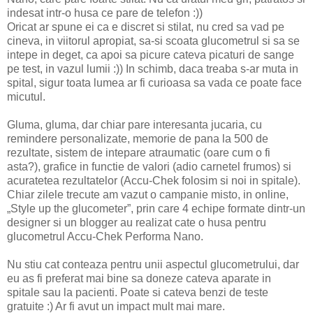
indesat intr-o husa ce pare de telefon :))
Oricat ar spune ei ca e discret si stilat, nu cred sa vad pe
cineva, in viitorul apropiat, sa-si scoata glucometrul si sa se
intepe in deget, ca apoi sa picure cateva picaturi de sange
pe test, in vazul lumii :)) In schimb, daca treaba s-ar muta in
spital, sigur toata lumea ar fi curioasa sa vada ce poate face
micutul.
Gluma, gluma, dar chiar pare interesanta jucaria, cu
remindere personalizate, memorie de pana la 500 de
rezultate, sistem de intepare atraumatic (oare cum o fi
asta?), grafice in functie de valori (adio carnetel frumos) si
acuratetea rezultatelor (Accu-Chek folosim si noi in spitale).
Chiar zilele trecute am vazut o campanie misto, in online,
„Style up the glucometer”, prin care 4 echipe formate dintr-un
designer si un blogger au realizat cate o husa pentru
glucometrul Accu-Chek Performa Nano.
Nu stiu cat conteaza pentru unii aspectul glucometrului, dar
eu as fi preferat mai bine sa doneze cateva aparate in
spitale sau la pacienti. Poate si cateva benzi de teste
gratuite :) Ar fi avut un impact mult mai mare.