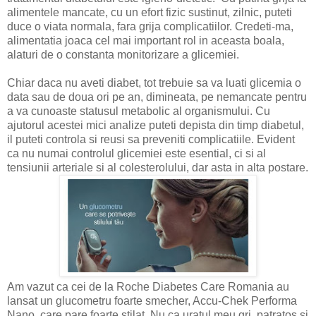
alimentele mancate, cu un efort fizic sustinut, zilnic, puteti
duce o viata normala, fara grija complicatiilor. Credeti-ma,
alimentatia joaca cel mai important rol in aceasta boala,
alaturi de o constanta monitorizare a glicemiei.
Chiar daca nu aveti diabet, tot trebuie sa va luati glicemia o
data sau de doua ori pe an, dimineata, pe nemancate pentru
a va cunoaste statusul metabolic al organismului. Cu
ajutorul acestei mici analize puteti depista din timp diabetul,
il puteti controla si reusi sa preveniti complicatiile. Evident
ca nu numai controlul glicemiei este esential, ci si al
tensiunii arteriale si al colesterolului, dar asta in alta postare.
Am vazut ca cei de la Roche Diabetes Care Romania au
lansat un glucometru foarte smecher, Accu-Chek Performa
Nano, care pare foarte stilat. Nu ca uratul meu gri, patratos si