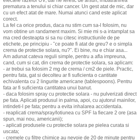
efectele razelor UV, dar ne feresc de arsuri, imbatranirea
prematura a tenului si chiar cancer. Un gest atat de mic, dar
cu un efect atat de mare. Numai atunci cand este aplicat
corect.
La fel ca orice produs, daca nu stim cum sa-l folosim, nu
vom obtine un randament maxim. Si mie mi s-a intamplat sa
ma cred desteapta si sa nu citesc instructiunile de pe
etichete, pe principiu - "ce poate fi atat de greu? e o simpla
crema de protectie solara, nu?". Ei bine, nu e chiar asa...
Am adunat cateva reguli simple, pentru a afla impreuna,
cand, cum si cat, din crema de protectie solara, sa aplicam:
- ar trebui sa folosim 2 mg de crema / cm2 de piele. Practic,
pentru fata, gat si decolteu ar fi suficienta o cantitate
echivalenta cu 2 lingurite americane (tablespoons). Pentru
fata ar fi suficienta cantitatea unui banut.
- daca folosim spray cu protectie solara - nu pulverizati direct
pe fata. Aplicati produsul in palma, apoi, cu ajutorul mainilor,
intindeti-l pe fata; pentru a evita inhalarea accidentala.
- reaplicati crema/spray/lotiunea cu SPF la fiecare 2 ore (asa
spun, mai nou, americanii);
- aplicati produsele cu protectie solara pe pielea curata si
uscata;
- cremele cu filtre chimice au nevoie de 20 de minute pentru