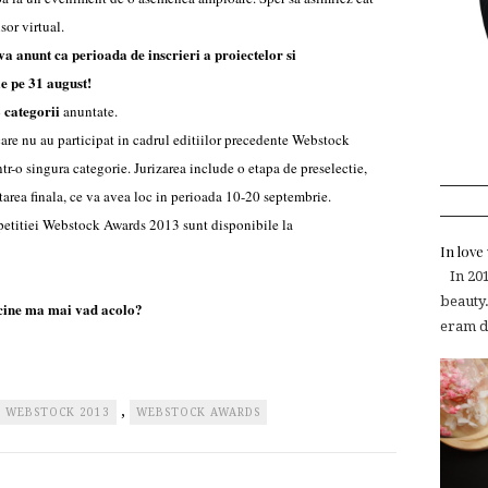
isor virtual.
va anunt ca perioada de inscrieri a proiectelor si
e pe 31 august!
 categorii
anuntate.
care nu au participat in cadrul editiilor precedente Webstock
ntr-o singura categorie. Jurizarea include o etapa de preselectie,
tarea finala, ce va avea loc in perioada 10-20 septembrie.
etitiei Webstock Awards 2013 sunt disponibile la
In lov
In 2015
beauty.
cine ma mai vad acolo?
eram de
,
WEBSTOCK 2013
WEBSTOCK AWARDS