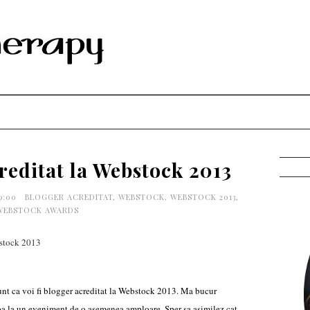
reditat la Webstock 2013
09:00
BLOGGER ACREDITAT
,
WEBSTOCK
,
WEBSTOCK 2013
,
WEBSTOCK AWARDS
unt ca voi fi blogger acreditat la Webstock 2013. Ma bucur
ipa la un eveniment de o asemenea amploare. Sper sa asimilez cat