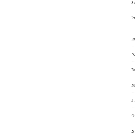
S
P
R
“
R
M
5
O
N