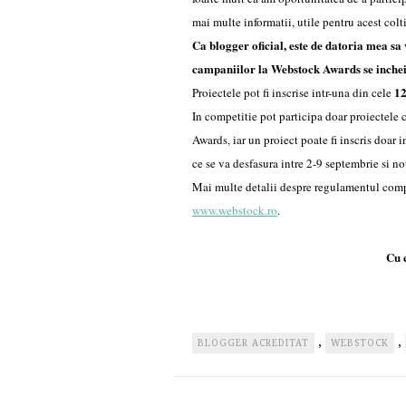
mai multe informatii, utile pentru acest colt
Ca blogger oficial, este de datoria mea sa 
campaniilor la
Webstock Awards se inchei
12
Proiectele pot fi inscrise intr-una din cele
In competitie pot participa doar proiectele 
Awards, iar un proiect poate fi inscris doar i
ce se va desfasura intre 2-9 septembrie si no
Mai multe detalii despre regulamentul comp
www.webstock.ro
.
Cu 
,
,
BLOGGER ACREDITAT
WEBSTOCK