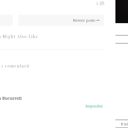
1
Newer posts
 Might Also Like
1 comentarii
in Bucuresti
Răspundeți
FA