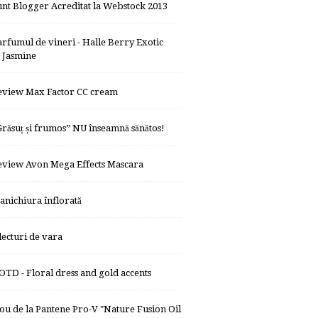
unt Blogger Acreditat la Webstock 2013
arfumul de vineri - Halle Berry Exotic
Jasmine
eview Max Factor CC cream
Grăsuț și frumos” NU înseamnă sănătos!
eview Avon Mega Effects Mascara
anichiura înflorată
 lecturi de vara
OTD - Floral dress and gold accents
ou de la Pantene Pro-V "Nature Fusion Oil