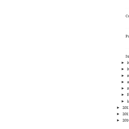
C
P
I
►
i
►
i
►
►
a
►
m
►
f
►
i
►
20
►
20
►
20