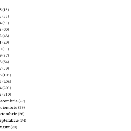
26
(15)
25
(33)
24
(53)
23
(60)
22
(48)
21
(29)
20
(33)
19
(37)
18
(64)
17
(59)
16
(105)
15
(208)
14
(203)
13
(310)
decembrie
(27)
noiembrie
(29)
octombrie
(26)
eptembrie
(34)
ugust
(20)