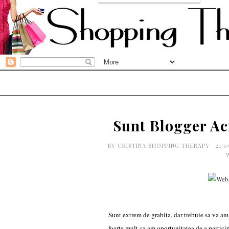
Sunt Blogger Ac
BY
CRISTINA SHOPPING THERAPY
21:
Sunt extrem de grabita,
dar trebuie sa va an
foarte mult ca am oportunitatea de a partic