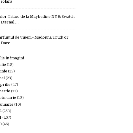
solara
olor Tattoo de la Maybelline NY & Swatch
Eternal ...
arfumul de vineri - Madonna Truth or
Dare
ulie in imagini
ulie
(18)
unie
(25)
mai
(23)
prilie
(47)
artie
(33)
ebruarie
(18)
anuarie
(10)
12
(253)
11
(207)
10
(46)