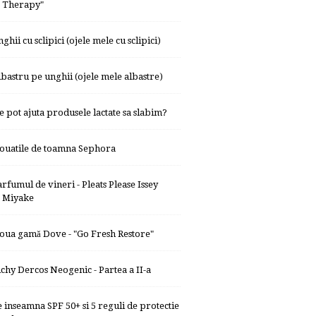
Therapy"
ghii cu sclipici (ojele mele cu sclipici)
lbastru pe unghii (ojele mele albastre)
e pot ajuta produsele lactate sa slabim?
ouatile de toamna Sephora
arfumul de vineri - Pleats Please Issey
Miyake
oua gamă Dove - "Go Fresh Restore"
ichy Dercos Neogenic - Partea a II-a
e inseamna SPF 50+ si 5 reguli de protectie