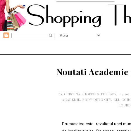
Noutati Academie 
BY
CRISTINA SHOPPING THERAPY
14:00
ACADEMIE
,
BODY DETOXIFY
,
GEL CON
LOURD
Frumusetea este rezultatul unei munci 