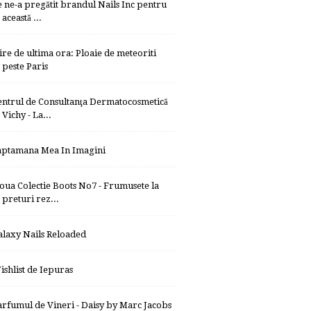
e ne-a pregătit brandul Nails Inc pentru
această ...
tire de ultima ora: Ploaie de meteoriti
peste Paris
entrul de Consultanţa Dermatocosmetică
Vichy - La...
aptamana Mea In Imagini
oua Colectie Boots No7 - Frumusete la
preturi rez...
alaxy Nails Reloaded
ishlist de Iepuras
arfumul de Vineri - Daisy by Marc Jacobs