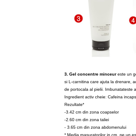
3. Gel concentre minceur
este un
g
si L-carnitina care ajuta la drenare, a
de portocala al pielii. Imbunatateste 
Ingredient activ cheie: Cafeina incap
Rezultate*
-3.42 cm din zona coapselor
-2.60 cm din zona taliei
- 3.65 cm din zona abdomenului
* Media masuratorilor in cm, pe un e