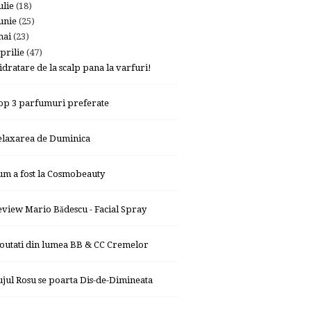
ulie
(18)
unie
(25)
mai
(23)
prilie
(47)
idratare de la scalp pana la varfuri!
op 3 parfumuri preferate
elaxarea de Duminica
um a fost la Cosmobeauty
eview Mario Bădescu - Facial Spray
outati din lumea BB & CC Cremelor
ujul Rosu se poarta Dis-de-Dimineata