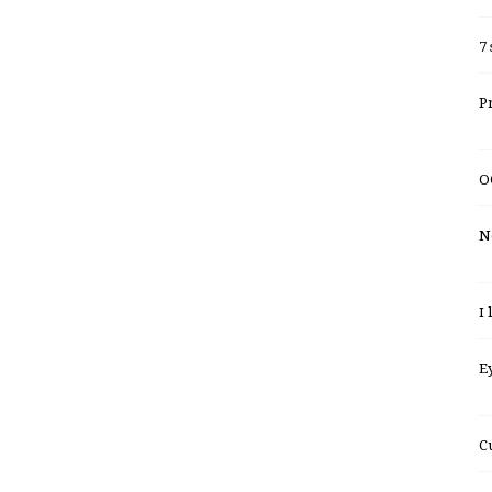
7
P
O
No
I
E
C