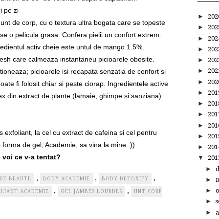
i pe zi
►
20
 unt de corp, cu o textura ultra bogata care se topeste
►
20
ase o pelicula grasa. Confera pielii un confort extrem.
►
20
gredientul activ cheie este untul de mango 1.5%.
►
20
resh care calmeaza instantaneu picioarele obosite.
►
20
►
20
ioneaza; picioarele isi recapata senzatia de confort si
►
20
te fi folosit chiar si peste ciorap. Ingredientele active
►
20
x din extract de plante (lamaie, ghimpe si sanziana)
►
20
►
20
►
20
exfoliant, la cel cu extract de cafeina si cel pentru
►
20
 forma de gel, Academie, sa vina la mine :))
►
20
 voi ce v-a tentat?
▼
20
►
,
,
,
 DE BEAUTE
BODY ACADEMIE
BODY DETOXIFY
►
,
,
►
OLIANT ACADEMIE
GEL JAMBES LOURDES
UNT CORP
►
s
►
a