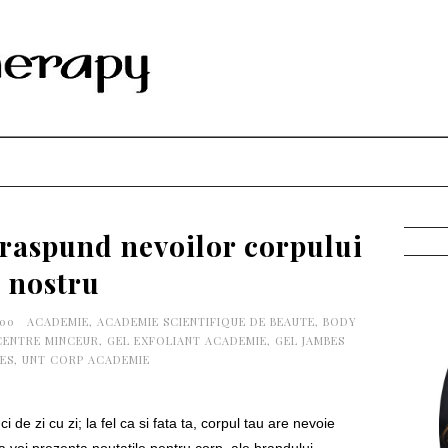
raspund nevoilor corpului
nostru
:00
ACADEMIE
,
ACADEMIE SCIENTIFIQUE DE BEAUTE
,
BODY
CENTRE MINCEUR
,
GEL EXFOLIANT ACADEMIE
,
GEL JAMBES
ES
,
UNT CORP ACADEMIE
de zi cu zi; la fel ca si fata ta, corpul tau are nevoie