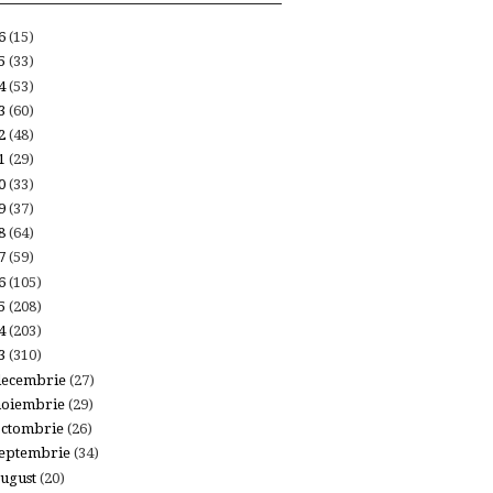
26
(15)
25
(33)
24
(53)
23
(60)
22
(48)
21
(29)
20
(33)
19
(37)
18
(64)
17
(59)
16
(105)
15
(208)
14
(203)
13
(310)
decembrie
(27)
noiembrie
(29)
octombrie
(26)
eptembrie
(34)
ugust
(20)