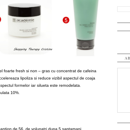
A
el foarte fresh si non – gras cu concentrat de cafeina
ccelereaza lipoliza si reduce vizibil aspectul de coaja
aspectul formelor iar silueta este remodelata.
sulata 10%.
santion de 56 de volunatri dupa 5 saptamani