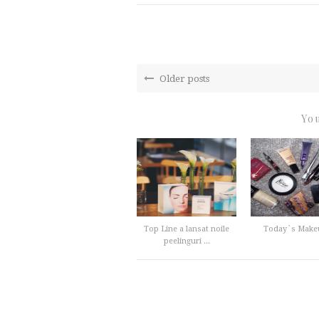
Older posts
You
Top Line a lansat noile
Today`s Make
peelinguri ...