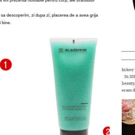
va voi prezenta noutatile pentru corp, ale brandului
ce sa descoperim, zi dupa zi, placerea de a avea grija
i bine.
In lov
In 2015
beauty.
eram de