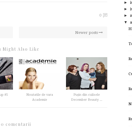
►
i
►
i
0
►
▼
a
H
Newer posts
T
 Might Also Like
R
C
R
up #5
Noutatile de vara
Puțin din culisele
Academie
December Beauty ...
N
R
0 comentarii