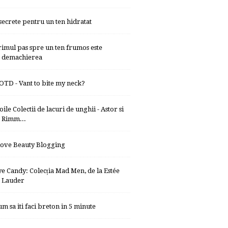
 secrete pentru un ten hidratat
rimul pas spre un ten frumos este
demachierea
OTD - Vant to bite my neck?
ile Colectii de lacuri de unghii - Astor si
Rimm...
 love Beauty Blogging
ye Candy: Colecția Mad Men, de la Estée
Lauder
um sa iti faci breton in 5 minute