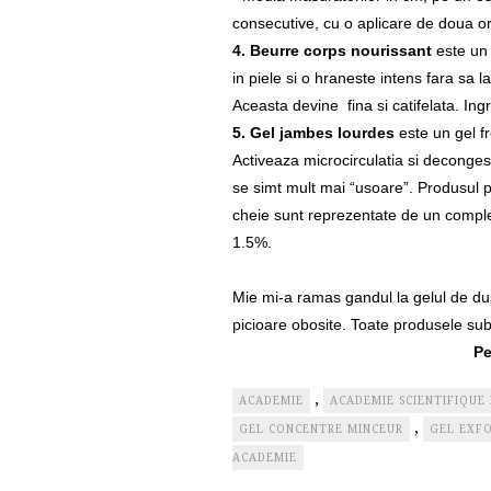
consecutive, cu o aplicare de doua or
4. Beurre corps nourissant
este un
in piele si o hraneste intens fara sa l
Aceasta devine fina si catifelata. In
5. Gel jambes lourdes
este un gel f
Activeaza microcirculatia si decongest
se simt mult mai “usoare”. Produsul poa
cheie sunt reprezentate de un comple
1.5%.
Mie mi-a ramas gandul la gelul de dus 
picioare obosite. Toate produsele sub
Pe
,
ACADEMIE
ACADEMIE SCIENTIFIQUE
,
GEL CONCENTRE MINCEUR
GEL EXF
ACADEMIE