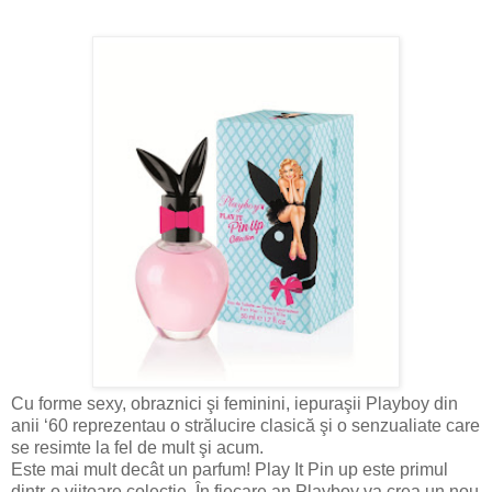
Cu forme sexy, obraznici şi feminini, iepuraşii Playboy din
anii ‘60 reprezentau o strălucire clasică şi o senzualiate care
se resimte la fel de mult şi acum.
Este mai mult decât un parfum! Play It Pin up este primul
dintr-o viitoare colecţie. În fiecare an Playboy va crea un nou