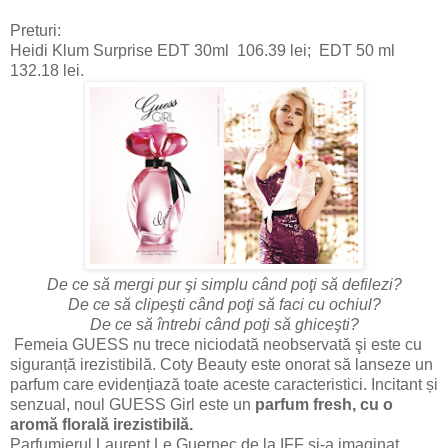
Preturi:
Heidi Klum Surprise EDT 30ml 106.39 lei; EDT 50 ml
132.18 lei.
De ce să mergi pur şi simplu când poţi să defilezi?
De ce să clipeşti când poţi să faci cu ochiul?
De ce să întrebi când poţi să ghiceşti?
Femeia GUESS nu trece niciodată neobservată şi este cu
siguranță irezistibilă. Coty Beauty este onorat să lanseze un
parfum care evidențiază toate aceste caracteristici. Incitant și
senzual, noul GUESS Girl este un
parfum fresh, cu o
aromă florală irezistibilă.
Parfumierul Laurent Le Guernec de la IFF şi-a imaginat