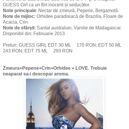
GUESS Girl ca un flirt inocent și seducător.
Note principale
: Nectar de zmeură, Pepene, Bergamotă.
Note de mijloc:
Orhidee paradisiacă de Brazilia, Floare de
Acacia, Crin
Note de sfârşit
: Santal australian, Vanilie de Madagascar.
Disponibil din: Februarie 2013
Preturi: GUESS GIRL EDT 30 ML 170 RON; EDT 50 ML
243 RON; EDT 75 ML 293 RON
Zmeura+Pepene+Crin+Orhidee = LOVE. Trebuie
neaparat sa-i descopar aroma.