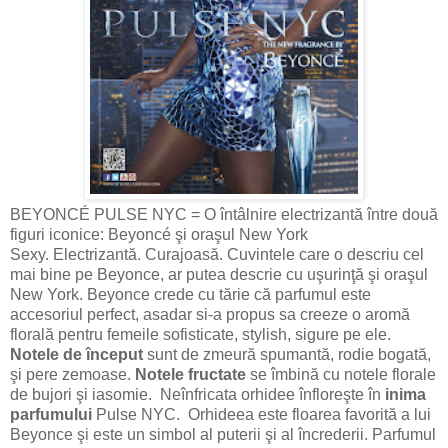
BEYONCÉ PULSE NYC = O întâlnire electrizantă între două
figuri iconice: Beyoncé şi oraşul New York
Sexy. Electrizantă. Curajoasă. Cuvintele care o descriu cel
mai bine pe Beyonce, ar putea descrie cu uşurinţă şi oraşul
New York. Beyonce crede cu tărie că parfumul este
accesoriul perfect, asadar si-a propus sa creeze o aromă
florală pentru femeile sofisticate, stylish, sigure pe ele.
Notele de început
sunt de zmeură spumantă, rodie bogată,
şi pere zemoase.
Notele fructate
se îmbină cu notele florale
de bujori şi iasomie. Neînfricata orhidee înfloreşte în
inima
parfumului
Pulse NYC. Orhideea este floarea favorită a lui
Beyonce şi este un simbol al puterii şi al încrederii. Parfumul