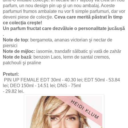
parfum, un nou design pin up şi un nou ambalaj. Aceste
parfumuri frumos ambalate nu vor fi simple parfumuri, dar vor
deveni piese de colecţie.
Ceva care merită păstrat în timp
ce colecţia creşte!
Un parfum fructat care dezvăluie o personalitate jucăuşă
.
Note de top
: bergamota, ananas victorian şi nectar de
piersici
Note de mijloc:
iasomie, trandafir sălbatic şi vată de zahăr
Note de bază
: benzoin Laos, lemn de santal cremos,
patchouli şi praline
Preturi:
PIN UP FEMALE EDT 30ml - 40.30 lei; EDT 50ml - 53.84
lei; DEO 150ml - 14.51 lei; DNS - 75ml
- 29.82 lei.