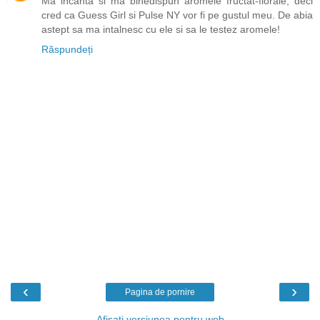
Ma incanta si ma binedispun aromele fructat-florale, deci
cred ca Guess Girl si Pulse NY vor fi pe gustul meu. De abia
astept sa ma intalnesc cu ele si sa le testez aromele!
Răspundeți
‹
›
Pagina de pornire
Afișați versiunea pentru web