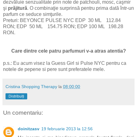
dezvăluie senzualitate prin note de patchouli, mosc, caşmir
şi
prăjitură
. O combinaţie surprinsă pentru prima dată într-un
parfum ce seduce simţurile.
Preturi: BEYONCE PULSE NYC EDP 30 ML 112.84
RON; EDP 50 ML 154.75 RON; EDP 100 ML 198.28
RON.
Care dintre cele patru parfumuri v-a atras atentia?
p.s.: Eu acum visez la Guess Girl si Pulse NYC pentru ca
notele de pepene si pere sunt preferatele mele.
Cristina Shopping Therapy
la
08:00:00
Distribuiți
Un comentariu:
doinitzasv
19 februarie 2013 la 12:56