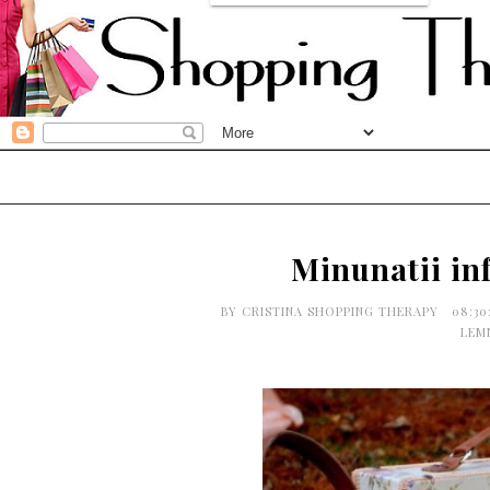
Minunatii in
BY
CRISTINA SHOPPING THERAPY
08:3
LEM