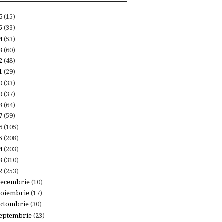
26
(15)
25
(33)
24
(53)
23
(60)
22
(48)
21
(29)
20
(33)
19
(37)
18
(64)
17
(59)
16
(105)
15
(208)
14
(203)
13
(310)
12
(253)
decembrie
(10)
noiembrie
(17)
octombrie
(30)
eptembrie
(23)