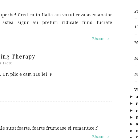
P
perbe! Cred ca in Italia am vazut ceva asemanator
stea sigur au preturi ridicate fiind lucrate
10
Răspundeți
M
ping Therapy
M
A 14:20
M
Un plic e cam 110 lei :P
V
►
a
►
i
►
i
►
►
a
ile sunt foarte, foarte frumoase si romantice.:)
►
m
Răspundeți
►
f