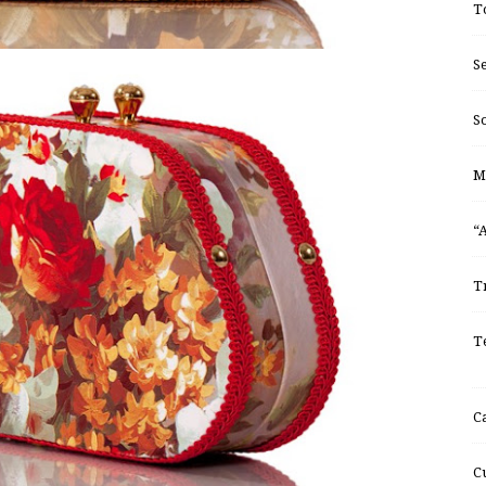
T
S
S
M
“
T
T
C
C