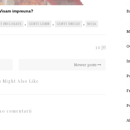
Visam impreuna?
B
,
,
,
I INFLORATE
GENTI LEMN
GENTI UNICAT
MOJA
M
O
10
I
Newer posts
P
 Might Also Like
F
P
10 comentarii
A