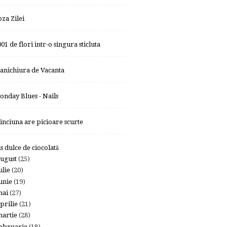
oza Zilei
01 de flori intr-o singura sticluta
anichiura de Vacanta
onday Blues - Nails
inciuna are picioare scurte
is dulce de ciocolată
ugust
(25)
ulie
(20)
unie
(19)
mai
(27)
prilie
(21)
artie
(28)
ebruarie
(18)