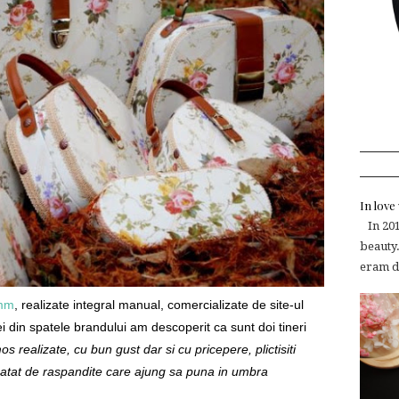
In lov
In 2015
beauty.
eram de
mm
, realizate integral manual, comercializate de site-ul
i din spatele brandului am descoperit ca sunt doi tineri
s realizate, cu bun gust dar si cu pricepere, plictisiti
e" atat de raspandite care ajung sa puna in umbra