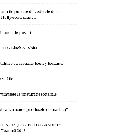
ratarile purtate de vedetele de la
Hollywood acum...
iresme de poveste
OTD - Black & White
ntalnire cu creatiile Henry Holland
oza Zilei
rumusete la preturi rezonabile
ot cauza acnee produsele de machiaj?
RTISTRY „ESCAPE TO PARADISE” -
Toamnă 2012