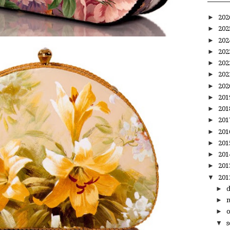
►
20
►
20
►
20
►
20
►
20
►
20
►
20
►
20
►
20
►
20
►
20
►
20
►
20
►
20
▼
20
►
►
►
▼
s