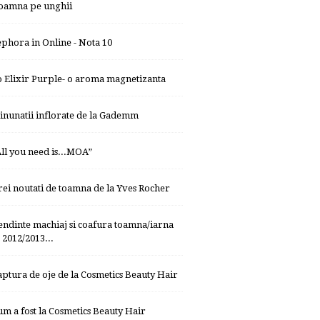
oamna pe unghii
ephora in Online - Nota 10
o Elixir Purple- o aroma magnetizanta
inunatii inflorate de la Gademm
All you need is...MOA”
rei noutati de toamna de la Yves Rocher
endinte machiaj si coafura toamna/iarna
2012/2013...
aptura de oje de la Cosmetics Beauty Hair
um a fost la Cosmetics Beauty Hair