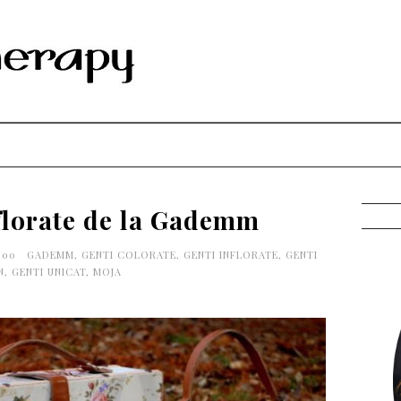
florate de la Gademm
0:00
GADEMM
,
GENTI COLORATE
,
GENTI INFLORATE
,
GENTI
N
,
GENTI UNICAT
,
MOJA