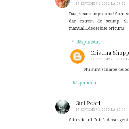
27 SEPTEMBRIE 2012 LA 09:52
Daa, visam impreuna! Sunt su
dar extrem de scump. Si a
manual...deosebite oricum!
Răspunsuri
Cristina Shop
27 SEPTEMBRIE 2012 L
Nu sunt scumpe deloc. 
Răspundeți
Girl Pearl
27 SEPTEMBRIE 2012 LA 10:06
Stiu site`ul. Intr`adevar gent