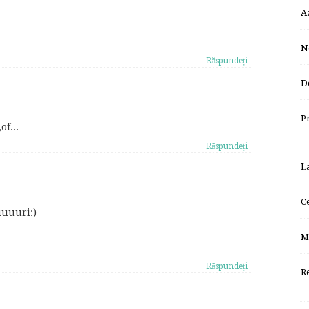
A
N
Răspundeți
D
P
of...
Răspundeți
L
C
uuuuri:)
M
Răspundeți
R