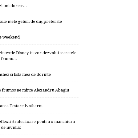
zi imi doresc...
oile mele geluri de duș preferate
e weekend
rintesele Disney isi vor dezvalui secretele
frumu...
ashez si lista mea de dorinte
e frumos ne minte Alexandru Abagiu
area Testare Ivatherm
eflexii stralucitoare pentru o manchiura
de invidiat