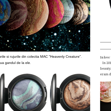
urile si rujurile din colectia MAC "Heavenly Creature".
In lov
lua gandul de la ele.
In 2015
beauty.
eram de