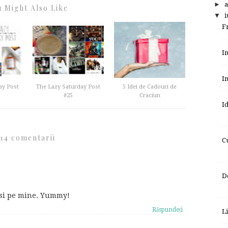
►
a
 Might Also Like
▼
i
F
I
I
ay Post
The Lazy Saturday Post
5 Idei de Cadouri de
#25
Craciun
I
14 comentarii
C
D
 si pe mine. Yummy!
Răspundeți
L