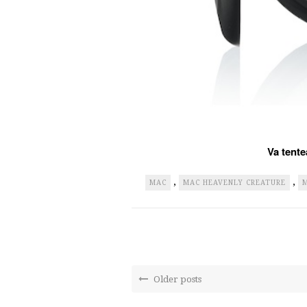
Va tent
,
,
MAC
MAC HEAVENLY CREATURE
M
Older posts