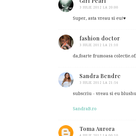
Girl Pearl
3 IULIE 2012 LA 20:00
Super, asta vreau si eu!♥
fashion doctor
3 IULIE 2012 LA 21:10
da,foarte frumoasa colectie.of,
Sandra Bendre
3 IULIE 2012 LA 21:56
subscriu - vreau si eu blush
SandraB.ro
Toma Aurora
4 IULIE 2012 LA 00:10