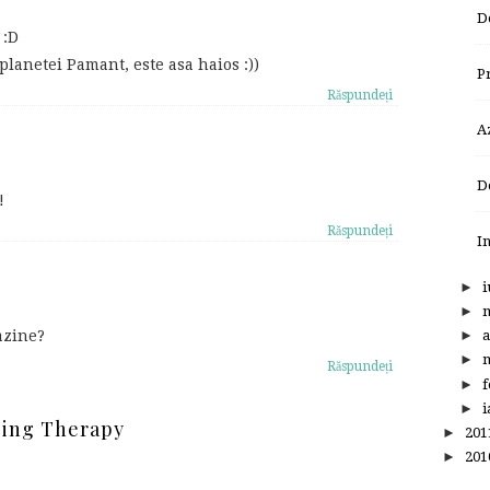
D
 :D
planetei Pamant, este asa haios :))
P
Răspundeți
A
D
!
Răspundeți
I
►
i
►
azine?
►
a
►
m
Răspundeți
►
f
►
i
ping Therapy
►
20
►
20