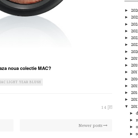
►
20
►
20
►
20
►
20
►
20
►
20
►
20
►
20
►
20
eaza noua colectie MAC?
►
20
►
20
AC LIGHT YEAR BLUSH
►
20
►
20
►
20
▼
20
14
►
►
Newer posts
►
►
s