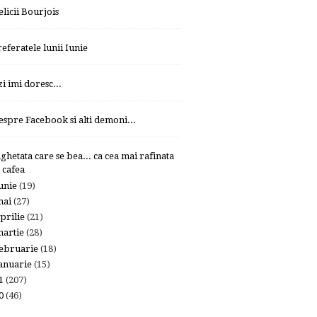
elicii Bourjois
referatele lunii Iunie
zi imi doresc...
espre Facebook si alti demoni...
nghetata care se bea... ca cea mai rafinata
cafea
unie
(19)
mai
(27)
prilie
(21)
artie
(28)
ebruarie
(18)
anuarie
(15)
11
(207)
10
(46)