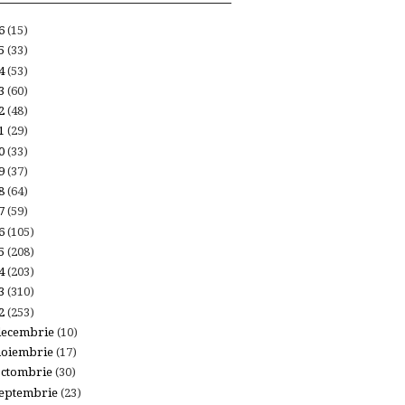
26
(15)
25
(33)
24
(53)
23
(60)
22
(48)
21
(29)
20
(33)
19
(37)
18
(64)
17
(59)
16
(105)
15
(208)
14
(203)
13
(310)
12
(253)
decembrie
(10)
noiembrie
(17)
octombrie
(30)
eptembrie
(23)