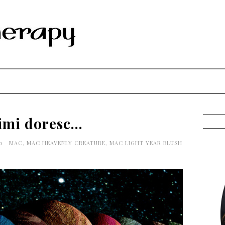
imi doresc...
00
MAC
,
MAC HEAVENLY CREATURE
,
MAC LIGHT YEAR BLUSH