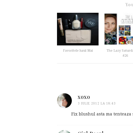
You
Favoritele lunii Mai
The Lazy Saturd
#26
xoxo
3 IULIE 2012 LA 18:43
Fix blushul asta ma tenteaza