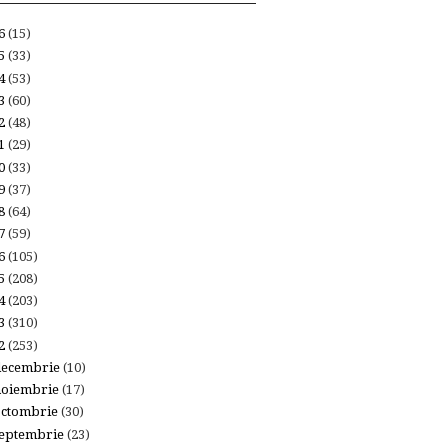
26
(15)
25
(33)
24
(53)
23
(60)
22
(48)
21
(29)
20
(33)
19
(37)
18
(64)
17
(59)
16
(105)
15
(208)
14
(203)
13
(310)
12
(253)
decembrie
(10)
noiembrie
(17)
octombrie
(30)
eptembrie
(23)