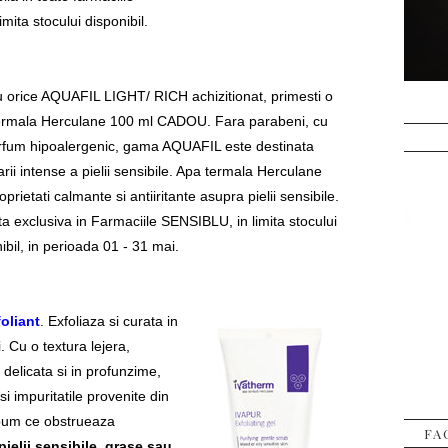
imita stocului disponibil.
u orice AQUAFIL LIGHT/ RICH achizitionat, primesti o
ermala Herculane 100 ml CADOU. Fara parabeni, cu
rfum hipoalergenic, gama AQUAFIL este destinata
arii intense a pielii sensibile. Apa termala Herculane
oprietati calmante si antiiritante asupra pielii sensibile.
ta exclusiva in Farmaciile SENSIBLU, in limita stocului
ibil, in perioada 01 - 31 mai.
oliant
. Exfoliaza si curata in
i. Cu o textura lejera,
delicata si in profunzime,
i impuritatile provenite din
ebum ce obstrueaza
FA
pielii sensibile, grase sau