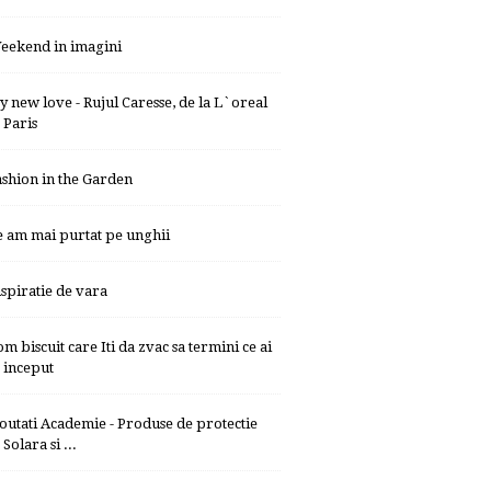
eekend in imagini
y new love - Rujul Caresse, de la L`oreal
Paris
ashion in the Garden
e am mai purtat pe unghii
nspiratie de vara
om biscuit care Iti da zvac sa termini ce ai
inceput
outati Academie - Produse de protectie
Solara si ...