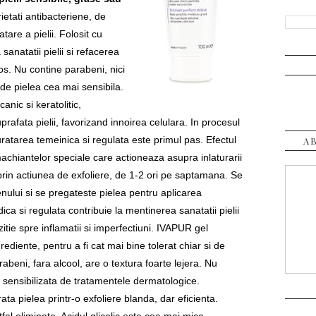
ietati antibacteriene, de
are a pielii. Folosit cu
 sanatatii pielii si refacerea
nos. Nu contine parabeni, nici
i de pielea cea mai sensibila.
nic si keratolitic,
rafata pielii, favorizand innoirea celulara. In procesul
curatarea temeinica si regulata este primul pas. Efectul
A
machiantelor speciale care actioneaza asupra inlaturarii
 prin actiunea de exfoliere, de 1-2 ori pe saptamana. Se
enului si se pregateste pielea pentru aplicarea
dica si regulata contribuie la mentinerea sanatatii pielii
itie spre inflamatii si imperfectiuni. IVAPUR gel
ediente, pentru a fi cat mai bine tolerat chiar si de
abeni, fara alcool, are o textura foarte lejera. Nu
a sensibilizata de tratamentele dermatologice.
ata pielea printr-o exfoliere blanda, dar eficienta.