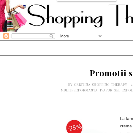
Promotii s
BY
CRISTINA SHOPPING THERAPY
2
MULTIPERFORMANTA
,
IVAPUR GEL EXFO
La far
crema 