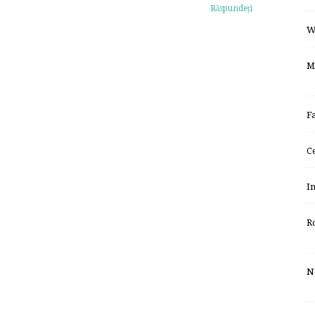
Răspundeți
W
M
F
C
I
R
N