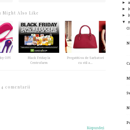
►
a
►
i
 Might Also Like
►
i
▼
O
N
 by OPI
Black Friday la
Pregatiti-va de Sarbatori
Centrofarm
cu stil a...
C
M
4 comentarii
S
N
P
Răspundeți