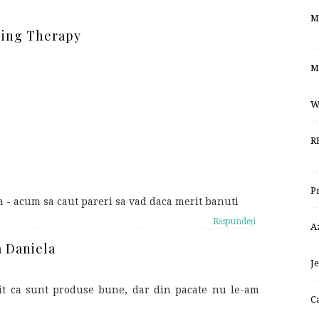
M
ping Therapy
M
W
R
P
 - acum sa caut pareri sa vad daca merit banuti
Răspundeți
A
 Daniela
J
zit ca sunt produse bune, dar din pacate nu le-am
C