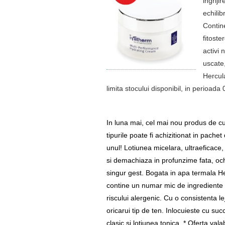
ingriji
echilib
Contin
fitoste
activi 
uscate,
Hercul
limita stocului disponibil, in perioada
In luna mai, cel mai nou produs de cur
tipurile poate fi achizitionat in pache
unul! Lotiunea micelara, ultraeficace,
si demachiaza in profunzime fata, och
singur gest. Bogata in apa termala H
contine un numar mic de ingrediente
riscului alergenic. Cu o consistenta lej
oricarui tip de ten. Inlocuieste cu s
clasic si lotiunea tonica. * Oferta vala