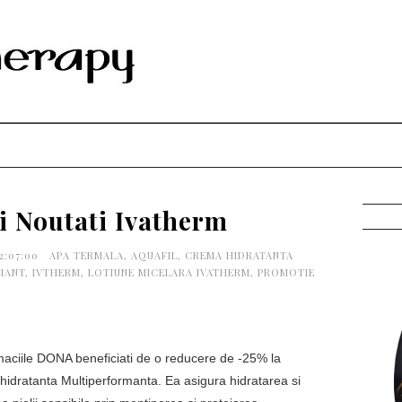
i Noutati Ivatherm
2:07:00
APA TERMALA
,
AQUAFIL
,
CREMA HIDRATANTA
LIANT
,
IVTHERM
,
LOTIUNE MICELARA IVATHERM
,
PROMOTIE
maciile DONA beneficiati de o reducere de -25% la
hidratanta Multiperformanta. Ea asigura hidratarea si