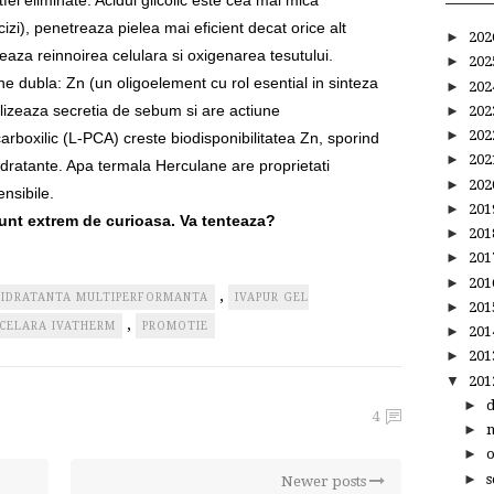
tfel eliminate. Acidul glicolic este cea mai mica
izi), penetreaza pielea mai eficient decat orice alt
►
20
aza reinnoirea celulara si oxigenarea tesutului.
►
20
 dubla: Zn (un oligoelement cu rol esential in sinteza
►
20
alizeaza secretia de sebum si are actiune
►
20
►
20
carboxilic (L-PCA) creste biodisponibilitatea Zn, sporind
►
20
 hidratante. Apa termala Herculane are proprietati
►
20
ensibile.
►
20
Sunt extrem de curioasa. Va tenteaza?
►
20
►
20
►
20
,
HIDRATANTA MULTIPERFORMANTA
IVAPUR GEL
►
20
,
CELARA IVATHERM
PROMOTIE
►
20
►
20
▼
20
►
4
►
►
►
s
Newer posts