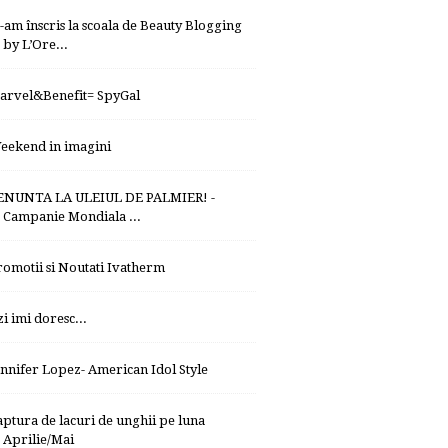
-am înscris la scoala de Beauty Blogging
by L’Ore...
arvel&Benefit= SpyGal
eekend in imagini
ENUNTA LA ULEIUL DE PALMIER! -
Campanie Mondiala ...
romotii si Noutati Ivatherm
zi imi doresc...
ennifer Lopez- American Idol Style
aptura de lacuri de unghii pe luna
Aprilie/Mai