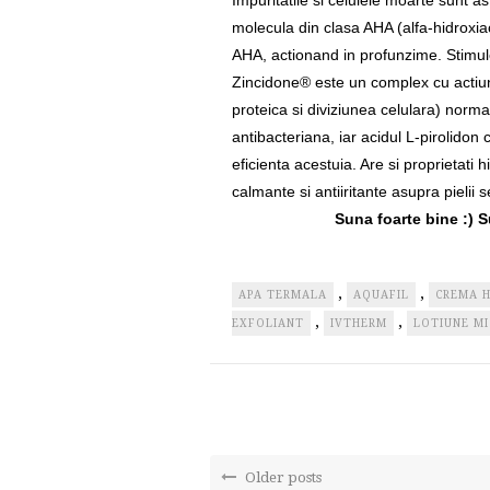
Impuritatile si celulele moarte sunt as
molecula din clasa AHA (alfa-hidroxiac
AHA, actionand in profunzime. Stimule
Zincidone® este un complex cu actiune
proteica si diviziunea celulara) norm
antibacteriana, iar acidul L-pirolidon 
eficienta acestuia. Are si proprietati
calmante si antiiritante asupra pielii s
Suna foarte bine :) 
,
,
APA TERMALA
AQUAFIL
CREMA 
,
,
EXFOLIANT
IVTHERM
LOTIUNE MI
Older posts