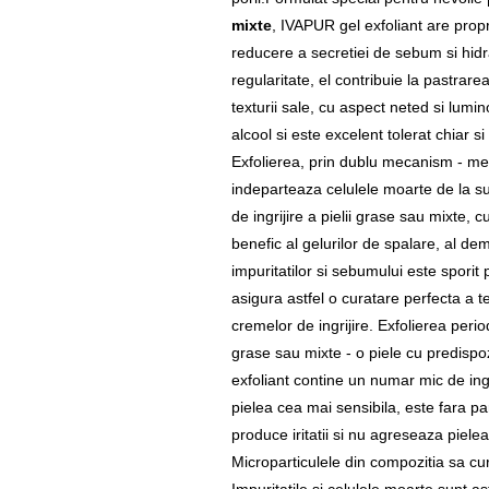
mixte
, IVAPUR gel exfoliant are propr
reducere a secretiei de sebum si hidrat
regularitate, el contribuie la pastrarea
texturii sale, cu aspect neted si lumi
alcool si este excelent tolerat chiar s
Exfolierea, prin dublu mecanism - meca
indeparteaza celulele moarte de la sup
de ingrijire a pielii grase sau mixte, 
benefic al gelurilor de spalare, al de
impuritatilor si sebumului este sporit
asigura astfel o curatare perfecta a t
cremelor de ingrijire. Exfolierea perio
grase sau mixte - o piele cu predispoz
exfoliant contine un numar mic de ingr
pielea cea mai sensibila, este fara par
produce iritatii si nu agreseaza piele
Microparticulele din compozitia sa cur