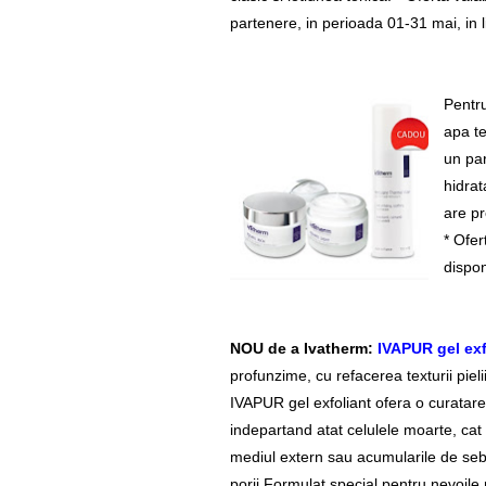
partenere, in perioada 01-31 mai, in l
Pentr
apa t
un pa
hidrat
are pr
* Ofer
dispon
NOU de a Ivatherm:
IVAPUR gel exf
profunzime, cu refacerea texturii pieli
IVAPUR gel exfoliant ofera o curatare 
indepartand atat celulele moarte, cat s
mediul extern sau acumularile de s
porii.Formulat special pentru nevoile