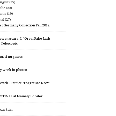
ugust
(25)
ulie
(20)
unie
(19)
mai
(27)
PI Germany Collection Fall 2012
ew mascara: L`Oreal False Lash
Telescopic
aut si nu gasesc
y week in photos
watch - Catrice "Forget Me Not!"
OTD- I Eat Mainely Lobster
oza Zilei