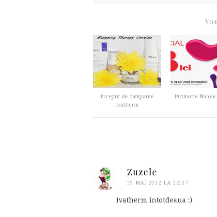
You
Inceput de campanie
Promotie Nicole
Ivatherm
Zuzele
19 MAI 2012 LA 22:37
Ivatherm intotdeaua :)