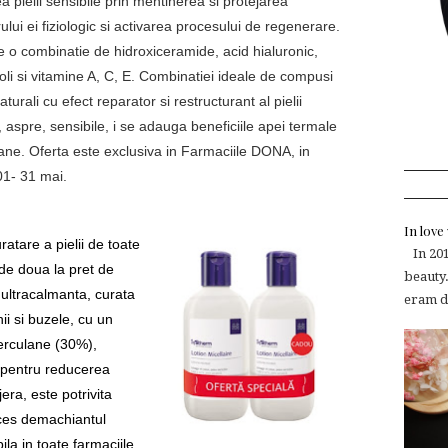
rea pielii sensibile prin mentinerea si protejarea
rului ei fiziologic si activarea procesului de regenerare.
e o combinatie de hidroxiceramide, acid hialuronic,
roli si vitamine A, C, E. Combinatiei ideale de compusi
naturali cu efect reparator si restructurant al pielii
 aspre, sensibile, i se adauga beneficiile apei termale
ane. Oferta este exclusiva in Farmaciile DONA, in
 01- 31 mai.
In lov
atare a pielii de toate
In 2015
t de doua la pret de
beauty.
 ultracalmanta, curata
eram de
ii si buzele, cu un
erculane (30%),
 pentru reducerea
era, este potrivita
ucces demachiantul
bila in toate farmaciile