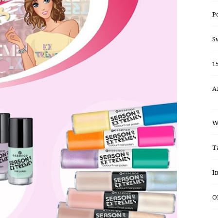
P
S
1
A
W
T
I
O