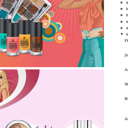
►
a
►
i
►
i
►
►
a
▼
m
P
Jo
A
W
N
A