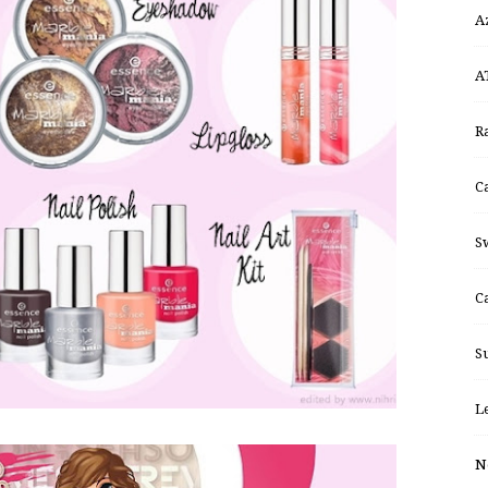
A
A
R
C
S
Ca
S
L
N