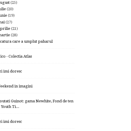
ugust
(25)
ulie
(20)
unie
(19)
mai
(27)
prilie
(21)
artie
(28)
icatura care a umplut paharul
ico - Colectia Atlas
zi imi doresc
eekend in imagini
outati Guinot: gama Newhite, Fond de ten
Youth Ti...
zi imi doresc