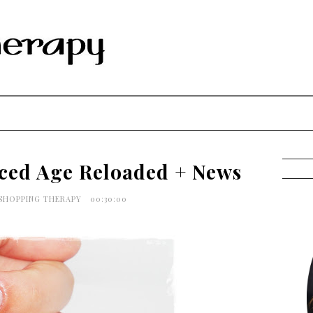
Iced Age Reloaded + News
 SHOPPING THERAPY
00:30:00