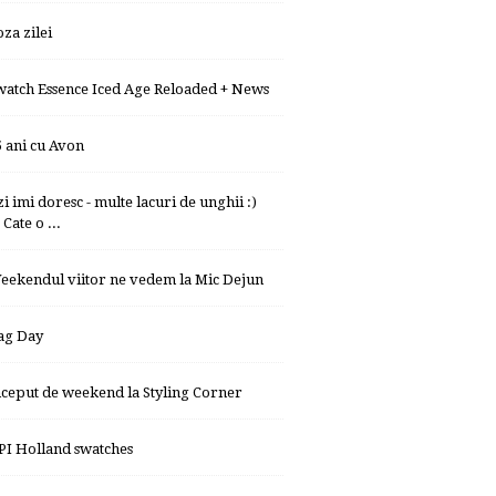
oza zilei
watch Essence Iced Age Reloaded + News
5 ani cu Avon
zi imi doresc - multe lacuri de unghii :)
Cate o ...
eekendul viitor ne vedem la Mic Dejun
ag Day
nceput de weekend la Styling Corner
PI Holland swatches