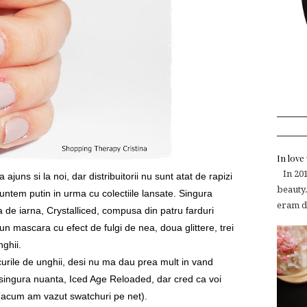
In lov
In 2015
juns si la noi, dar distribuitorii nu sunt atat de rapizi
beauty.
untem putin in urma cu colectiile lansate. Singura
eram de
ia de iarna,
Crystalliced, compusa din patru farduri
n mascara cu efect de fulgi de nea, doua glittere, trei
nghii
.
curile de unghii, desi nu ma dau prea mult in vand
 singura nuanta,
Iced Age Reloaded,
dar cred ca voi
acum am vazut swatchuri pe net).