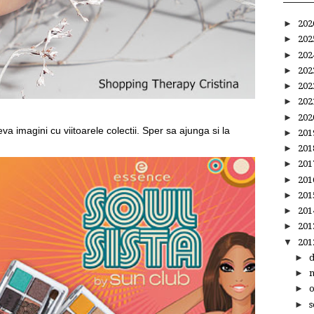
►
20
►
20
►
20
►
20
►
20
►
20
►
20
eva imagini cu viitoarele colectii. Sper sa ajunga si la
►
20
►
20
►
20
►
20
►
20
►
20
►
20
▼
20
►
►
►
►
s