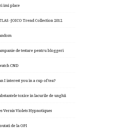
zi imi place
TLAS -JOICO Trend Collection 2012
andom
ampanie de testare pentru bloggeri
watch CND
n I interest you in a cup of tea?
ubstantele toxice in lacurile de unghii
es Vernis Violets Hypnotiques
outati de la OPI