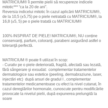
MATRICIUM® îi permite pielii să recupereze indicele
mitotic*** “ca la 20 de ani”.
Reversia indicelui mitotic în cazul aplicării MATRICIUM®,
de la 10,5 (±5,75) pe o piele netratată cu MATRICIUM®, la
16,8 (±5, 5) pe o piele tratată cu MATRICIUM®
100% INSPIRAT DE PIELE! MATRICIUM®, NU conține
conservanţi, parfum, coloranţi, parabeni asigurând astfel o
toleranţă perfectă.
MATRICIUM ® poate fi utilizat în scop:
- Curativ pe o piele deteriorată, fragilă, afectată sau lezată,
fără sângerare şi exsudat: complementar tratamentelor
dermatologice sau estetice (peeling, dermabraziune, laser,
injectări etc) după arsuri de gradul I , complementar
tratamentelor medicamentoase cu efect la nivel cutanat, în
cazul dereglărilor hormonale, cunoscute pentru modificările
provocate la nivelul pielii, după expunerea prelungită la
soare