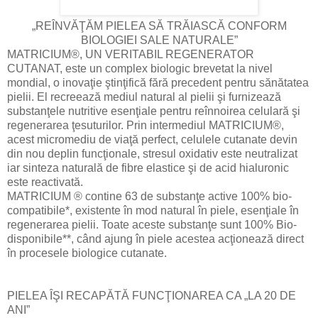
„REÎNVĂŢĂM PIELEA SĂ TRĂIASCĂ CONFORM
BIOLOGIEI SALE NATURALE”
MATRICIUM®, UN VERITABIL REGENERATOR
CUTANAT, este un complex biologic brevetat la nivel
mondial, o inovaţie ştinţifică fără precedent pentru sănătatea
pielii. El recreează mediul natural al pielii şi furnizează
substanţele nutritive esenţiale pentru reînnoirea celulară şi
regenerarea ţesuturilor. Prin intermediul MATRICIUM®,
acest micromediu de viaţă perfect, celulele cutanate devin
din nou deplin funcţionale, stresul oxidativ este neutralizat
iar sinteza naturală de fibre elastice şi de acid hialuronic
este reactivată.
MATRICIUM ® contine 63 de substanţe active 100% bio-
compatibile*, existente în mod natural în piele, esenţiale în
regenerarea pielii. Toate aceste substanţe sunt 100% Bio-
disponibile**, când ajung în piele acestea acţionează direct
în procesele biologice cutanate.
PIELEA ÎŞI RECAPĂTĂ FUNCŢIONAREA CA „LA 20 DE
ANI”