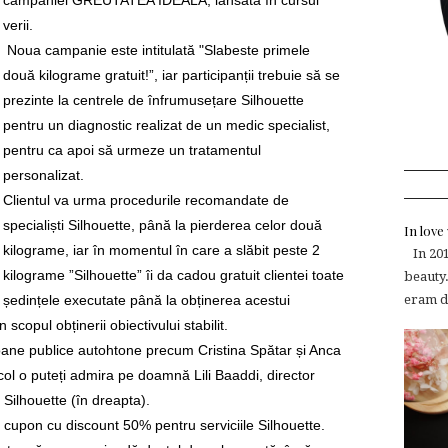
campaniei GREUTATEA IDEALĂ, lansată în cursul
verii.
Noua campanie este intitulată "Slabeste primele
două kilograme gratuit!”, iar participanții trebuie să se
prezinte la centrele de înfrumusețare Silhouette
pentru un diagnostic realizat de un medic specialist,
pentru ca apoi să urmeze un tratamentul
personalizat.
Clientul va urma procedurile recomandate de
specialiști Silhouette, până la pierderea celor două
In lov
kilograme, iar în momentul în care a slăbit peste 2
In 2015
kilograme ”Silhouette” îi da cadou gratuit clientei toate
beauty.
ședințele executate până la obținerea acestui
eram de
 scopul obținerii obiectivului stabilit.
ane publice autohtone precum Cristina Spătar și Anca
col o puteți admira pe doamnă Lili Baaddi, director
 Silhouette (în dreapta).
 cupon cu discount 50% pentru serviciile Silhouette.