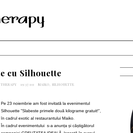
e cu Silhouette
G THERAPY
19:37:00
MAIKO
,
SILHOUETTE
Pe 23 noiembrie am fost invitată la evenimentul
Silhouette "Slabeste primele două kilograme gratuit!”,
în cadrul exotic al restaurantului Maiko.
În cadrul evenimentului s-a anunța și câștigătorul