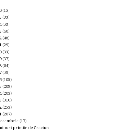
26
(15)
25
(33)
24
(53)
23
(60)
22
(48)
21
(29)
20
(33)
19
(37)
18
(64)
17
(59)
16
(105)
15
(208)
14
(203)
13
(310)
12
(253)
11
(207)
decembrie
(17)
adouri primite de Craciun