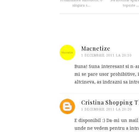
Promisiunea Silhouette: o
S-a inventat apara
singura s...
topeste ...
Macnetize
1 DECEMBRIE 2011 LA 20:10
Buna! Suna interesant si n-am
mi se pare usor prohibitive, 
altcineva, as indrazni sa intr
Cristina Shopping 
1 DECEMBRIE 2011 LA 20:20
E disponibil :) Da-mi un mai
unde ne vedem pentru a intra