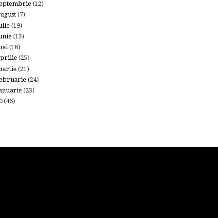
eptembrie
(12)
ugust
(7)
ulie
(19)
unie
(13)
mai
(16)
prilie
(25)
artie
(21)
ebruarie
(24)
anuarie
(23)
10
(46)