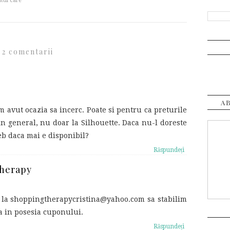
tul care
2 comentarii
A
 avut ocazia sa incerc. Poate si pentru ca preturile
in general, nu doar la Silhouette. Daca nu-l doreste
eb daca mai e disponibil?
Răspundeți
Therapy
l la shoppingtherapycristina@yahoo.com sa stabilim
 in posesia cuponului.
Răspundeți