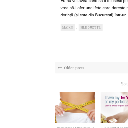
Eu nu voi avea când să îl folosesc p
vrea să-l ofer unei fete care dorește
dorință (și este din București) într-u
,
MAIKO
SILHOUETTE
Older posts
You