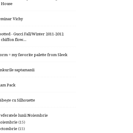
House
eminar Vichy
potted - Gucci Fall/Winter 2011-2012
chiffon flow...
torm = my favorite palette from Sleek
inkurile saptamanii
lam Pack
lăbește cu Silhouette
referatele lunii Noiembrie
noiembrie
(15)
octombrie
(15)