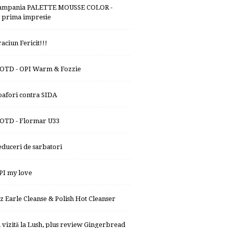
ampania PALETTE MOUSSE COLOR -
prima impresie
raciun Fericit!!!
OTD - OPI Warm & Fozzie
oafori contra SIDA
OTD - Flormar U33
educeri de sarbatori
PI my love
iz Earle Cleanse & Polish Hot Cleanser
n vizită la Lush, plus review Gingerbread