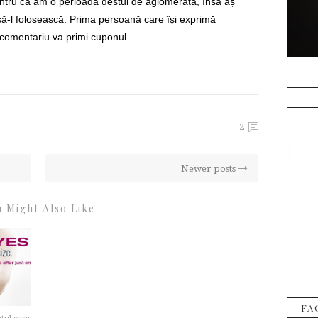
entru că am o perioadă destul de aglomerată, însă aș
 să-l folosească. Prima persoană care își exprimă
n comentariu va primi cuponul.
2
Newer posts
 Might Also Like
FA