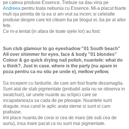
pe cateva produse Essence. Trebuie sa dau vina pe
Andreea
pentru toata nebunia cu Essence. Mi-a placut foarte
mult oja primita de la ea si am vrut sa incerc si celelalte
produse despre care tot citeam ba pe blogul ei, ba pe al altor
fete.
Ce m-a tentat (in afara de toate ojele lor) au fost:
Sun club glamour to go eyeshadow "01 South beach"
All over shimmer for eyes, face & body "01 blondes"
Colour & go quick drying nail polish, nuantele: what do
u think?, Just in case, where is the party (nu apare in
poza pentru ca nu stiu pe unde e), mellow yellow.
Sa incepem cu fardurile, de care am fost foarte dezamagita.
Sunt atat de slab pigmentate (probabil asta nu se observa in
swatchuri), iar unele nuante au sclipici care se
incapataneaza sa cada de pe pleoape. Nuantele sunt
dragute, insa cand le aplic arata sterse si sunt si cam
prafoase.
Imi place nuanta de corai si cea de maro (de sub cea de
auriu), insa mare pacat ca nu sunt mai pigmentate.