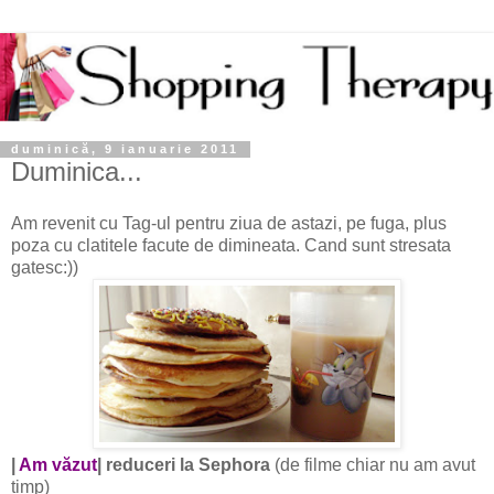
duminică, 9 ianuarie 2011
Duminica...
Am revenit cu Tag-ul pentru ziua de astazi, pe fuga, plus
poza cu clatitele facute de dimineata. Cand sunt stresata
gatesc:))
|
Am văzut
| reduceri la Sephora
(de filme chiar nu am avut
timp)