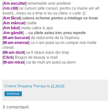
|
Am ascultat
|
lamentarile unei prietene
|
A
m citit
|
iar cursuri (alte cursuri, pentru ca maine am alt
exam)...vreau sa a timp si eu sa citesc o carte :((
|
Am făcut
| cateva scheme pentru a intelege ce invat
|
Am mâncat
|
clatite
|
Am băut
|
multa cafea si apa
|
Am gândit
|
..
. ca zilele astea trec prea repede
|
M-am bucurat
|
de reducerile de la Sephora
|
M-am enervat
|
ca n-am putut sa-mi cumpar mai multe
chestii
|
Mi-am dorit
|
sa fi strans banii din timp
|
Click
|
Bloguri de beauty si mail
|
M-am mirat
|
cat de mult am putut sa dorm
Cristina Shopping Therapy
la
21:44:00
Distribuiți
3 comentarii: