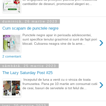
cantitatilor de deseuri, promovand alegeri ec...
duminică, 26 martie 2023
Cum scapam de punctele negre
Punctele negre apar in perioada adolescentei,
›
sunt specifice tenului gras/mixt si sunt de fapt pori
blocati. Culoarea neagra vine de la ame...
2 comentarii:
sâmbătă, 25 martie 2023
The Lazy Saturday Post #25
›
Inceputul de luna a venit cu o viroza de toata
frumusetea. Pana pe 10 martie am consumat cutii
de ceai, baxuri de servetele si tot felul de...
luni, 20 martie 2023