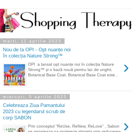
marți, 11 aprilie 2023
Nou de la OPI - Opt nuanțe noi
în colecția Nature Strong™
›
OPI a lansat opt nuanțe noi în colecția Nature
Strong™ și o bază nouă pentru lac de unghii,
Botanical Base Coat. Botanical Base Coat este...
miercuri, 5 aprilie 2023
Celebreaza Ziua Pamantului
2023 cu legendarul scrub de
corp SABON
›
Prin conceptul “ReUse, ReNew, ReLove” , Sabon
se angajeaza sa protejeze planeta prin reducerea