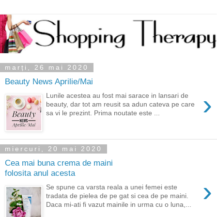
marți, 26 mai 2020
Beauty News Aprilie/Mai
›
Lunile acestea au fost mai sarace in lansari de
beauty, dar tot am reusit sa adun cateva pe care
sa vi le prezint. Prima noutate este ...
miercuri, 20 mai 2020
Cea mai buna crema de maini
folosita anul acesta
›
Se spune ca varsta reala a unei femei este
tradata de pielea de pe gat si cea de pe maini.
Daca mi-ati fi vazut mainile in urma cu o luna,...