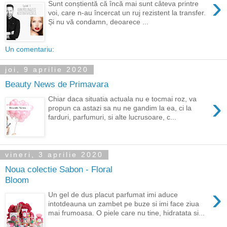
›
Sunt conștientă că încă mai sunt câteva printre
voi, care n-au încercat un ruj rezistent la transfer.
Și nu vă condamn, deoarece ...
Un comentariu:
joi, 9 aprilie 2020
Beauty News de Primavara
›
Chiar daca situatia actuala nu e tocmai roz, va
propun ca astazi sa nu ne gandim la ea, ci la
farduri, parfumuri, si alte lucrusoare, c...
vineri, 3 aprilie 2020
Noua colectie Sabon - Floral
Bloom
›
Un gel de dus placut parfumat imi aduce
intotdeauna un zambet pe buze si imi face ziua
mai frumoasa. O piele care nu tine, hidratata si...