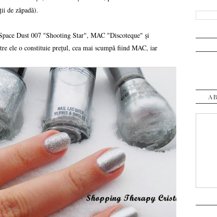
ții de zăpadă).
Space Dust 007 "Shooting Star", MAC "Discoteque" și
tre ele o constituie prețul, cea mai scumpă fiind MAC, iar
A