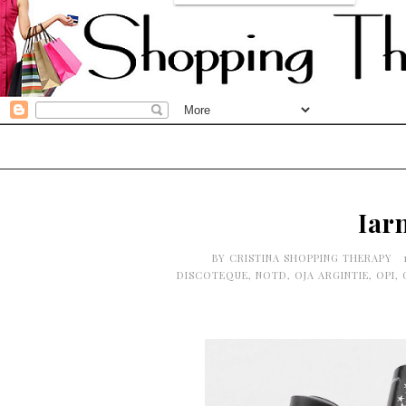
Iar
BY
CRISTINA SHOPPING THERAPY
DISCOTEQUE
,
NOTD
,
OJA ARGINTIE
,
OPI
,