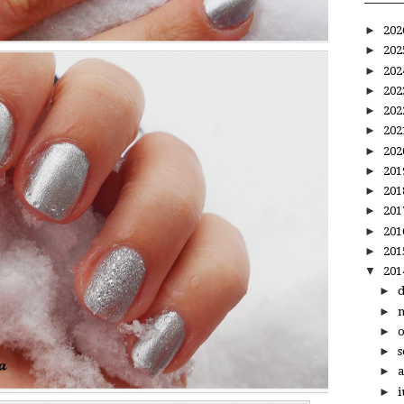
►
20
►
20
►
20
►
20
►
20
►
20
►
20
►
20
►
20
►
20
►
20
►
20
▼
20
►
►
►
►
s
►
a
►
i