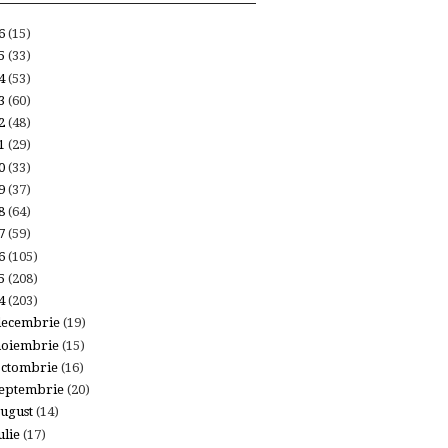
26
(15)
25
(33)
24
(53)
23
(60)
22
(48)
21
(29)
20
(33)
19
(37)
18
(64)
17
(59)
16
(105)
15
(208)
14
(203)
decembrie
(19)
noiembrie
(15)
octombrie
(16)
eptembrie
(20)
ugust
(14)
ulie
(17)