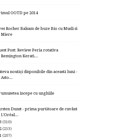
rimul OOTD pe 2014
ves Rocher Balsam de buze Bio cu Musli si
Miere
uest Post: Review Peria rotativa
Remington Kerati...
âteva noutăți disponibile din această lună -
Asto...
rumusetea incepe cu unghiile
irsten Dunst - prima purtătoare de cuvânt
L’Oréal...
13
(310)
12
(253)
11
(207)