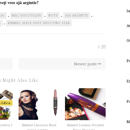
veți vreo ojă argintie?
I
,
,
,
,
MAC
MAC DISCOTEQUE
NOTD
OJA ARGINTIE
,
L
RIMMEL SPACE DUST SHOOTING STAR
A
G
5
P
Newer posts
 Might Also Like
E
P
M
 pentru 1
Rimmel Lansează Noul
Rimmel London Prezintă