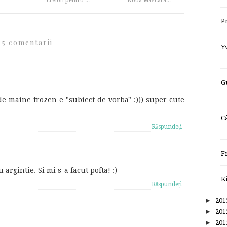
creion pentru ...
Noua Mascara...
P
5 comentarii
Y
G
e maine frozen e "subiect de vorba" :))) super cute
C
Răspundeți
F
 argintie. Si mi s-a facut pofta! :)
K
Răspundeți
►
20
►
20
►
20