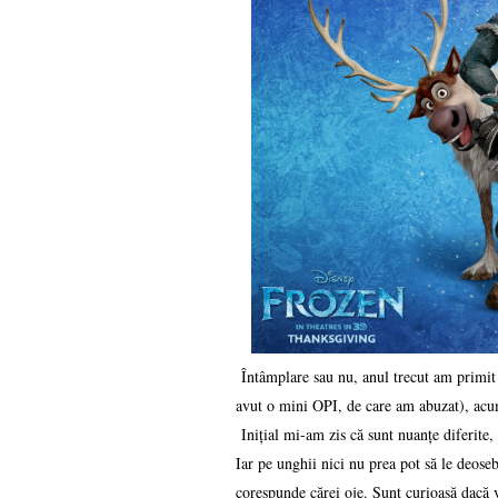
Întâmplare sau nu, anul trecut am primit 
avut o mini OPI, de care am abuzat), ac
Inițial mi-am zis că sunt nuanțe diferite, 
Iar pe unghii nici nu prea pot să le deos
corespunde cărei oje. Sunt curioasă dacă v