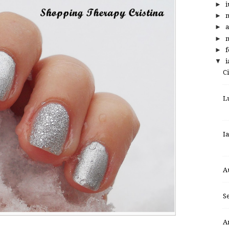
►
i
►
►
a
►
m
►
f
▼
i
C
L
I
A
S
A