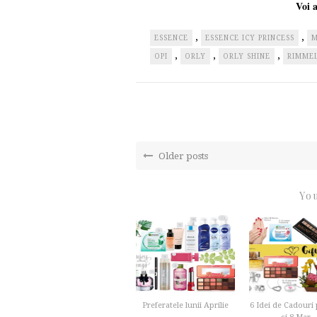
Voi a
,
,
ESSENCE
ESSENCE ICY PRINCESS
,
,
,
OPI
ORLY
ORLY SHINE
RIMME
Older posts
You
Preferatele lunii Aprilie
6 Idei de Cadouri