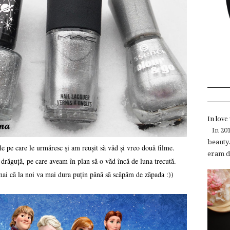
In lov
In 2015
beauty.
e pe care le urmăresc și am reușit să văd și vreo două filme.
eram de
 drăguță, pe care aveam în plan să o văd încă de luna trecută.
mai că la noi va mai dura puțin până să scăpăm de zăpada :))