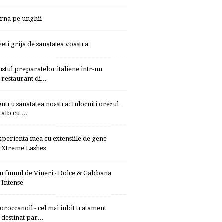
arna pe unghii
veti grija de sanatatea voastra
ustul preparatelor italiene intr-un
restaurant di...
entru sanatatea noastra: Inlocuiti orezul
alb cu ...
xperienta mea cu extensiile de gene
Xtreme Lashes
arfumul de Vineri - Dolce & Gabbana
Intense
oroccanoil - cel mai iubit tratament
destinat par...