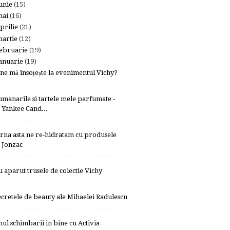
unie
(15)
mai
(16)
prilie
(21)
artie
(12)
ebruarie
(19)
anuarie
(19)
ine mă însoțește la evenimentul Vichy?
umanarile si tartele mele parfumate -
Yankee Cand...
arna asta ne re-hidratam cu produsele
Jonzac
u aparut trusele de colectie Vichy
ecretele de beauty ale Mihaelei Radulescu
nul schimbarii in bine cu Activia