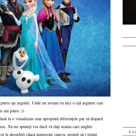
patru oje argintii. Unde nu aveam eu nici o ojă argintie (am
um am patru :))
însă la o vizualizare mai apropiată diferențele par să dispară.
ebesc. Să-mi spuneți voi dacă vă dați seama care unghie
FA
oi le deosebiți (dacă nimerește cineva, promit să-i trimit