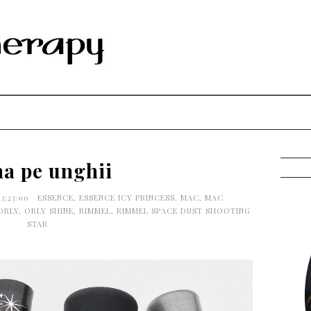
na pe unghii
13:23:00
ESSENCE
,
ESSENCE ICY PRINCESS
,
MAC
,
MAC
ORLY
,
ORLY SHINE
,
RIMMEL
,
RIMMEL SPACE DUST SHOOTING
STAR