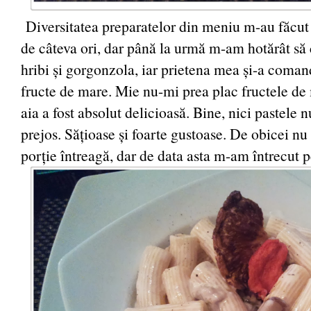
Diversitatea preparatelor din meniu m-au făcu
de câteva ori, dar până la urmă m-am hotărât s
hribi și gorgonzola, iar prietena mea și-a coman
fructe de mare. Mie nu-mi prea plac fructele de
aia a fost absolut delicioasă. Bine, nici pastele 
prejos. Sățioase și foarte gustoase. De obicei n
porție întreagă, dar de data asta m-am întrecut 