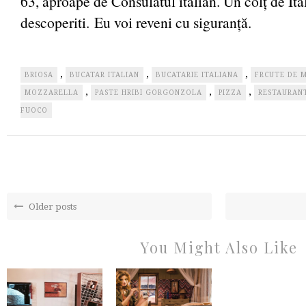
63, aproape de Consulatul italian. Un colț de Ital
descoperiti. Eu voi reveni cu siguranță.
,
,
,
BRIOSA
BUCATAR ITALIAN
BUCATARIE ITALIANA
FRCUTE DE 
,
,
,
MOZZARELLA
PASTE HRIBI GORGONZOLA
PIZZA
RESTAURANT
FUOCO
Older posts
You Might Also Like