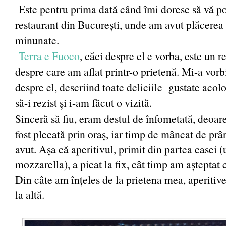
Este pentru prima dată când îmi doresc să vă p
restaurant din București, unde am avut plăcerea 
minunate.
Terra e Fuoco
, căci despre el e vorba, este un re
despre care am aflat printr-o prietenă. Mi-a vorb
despre el, descriind toate deliciile gustate acol
să-i rezist și i-am făcut o vizită.
Sinceră să fiu, eram destul de înfometată, deoar
fost plecată prin oraș, iar timp de mâncat de pr
avut. Așa că aperitivul, primit din partea casei (
mozzarella), a picat la fix, cât timp am aștepta
Din câte am înțeles de la prietena mea, aperitivel
la altă.