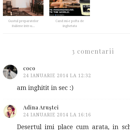
Gustul preparatelor
Cand mi-e pofta de
italiene intr-u...
inghetata
3 comentarii
coco
24 IANUARIE 2014 LA 12:32
am inghitit in sec :)
Adina Aruştei
24 IANUARIE 2014 LA 16:16
Desertul imi place cum arata, in sch