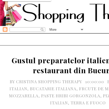
Gustul preparatelor italie
restaurant din Bucur
BY
CRISTINA SHOPPING THERAPY
10:00:00
ITALIAN
,
BUCATARIE ITALIANA
,
FRCUTE DE M
MOZZARELLA
,
PASTE HRIBI GORGONZOLA
,
PI
ITALIAN
,
TERRA E FUOCO