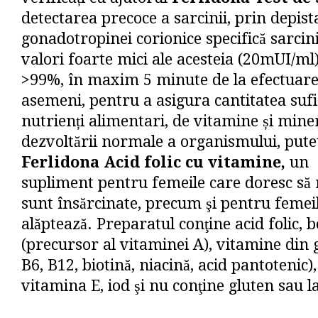
detectarea precoce a sarcinii, prin depis
gonadotropinei corionice specifică sarcinii
valori foarte mici ale acesteia (20mUI/ml)
>99%, în maxim 5 minute de la efectuarea
asemeni, pentru a asigura cantitatea sufi
nutrienți alimentari, de vitamine și miner
dezvoltării normale a organismului, pute
Ferlidona Acid folic cu vitamine,
un
supliment pentru femeile care doresc să
sunt însărcinate, precum şi pentru femei
alăptează. Preparatul conţine acid folic, 
(precursor al vitaminei A), vitamine din 
B6, B12, biotină, niacină, acid pantotenic)
vitamina E, iod şi nu conţine gluten sau l