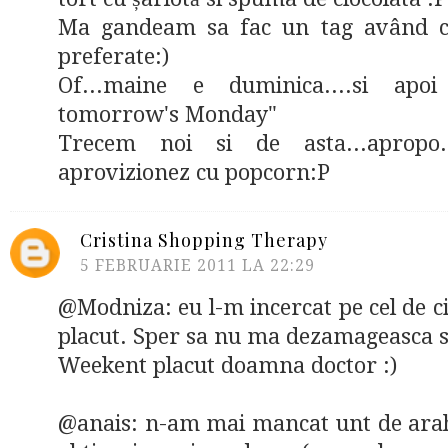
Ma gandeam sa fac un tag având ca
preferate:)
Of...maine e duminica....si apoi
tomorrow's Monday"
Trecem noi si de asta...apropo
aprovizionez cu popcorn:P
Cristina Shopping Therapy
5 FEBRUARIE 2011 LA 22:29
@Modniza: eu l-m incercat pe cel de ci
placut. Sper sa nu ma dezamageasca si
Weekent placut doamna doctor :)
@anais: n-am mai mancat unt de ara