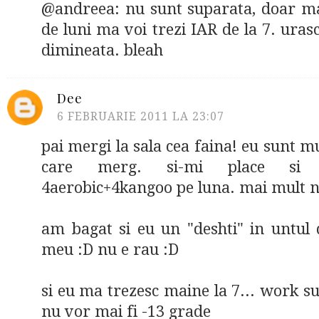
@andreea: nu sunt suparata, doar ma
de luni ma voi trezi IAR de la 7. uras
dimineata. bleah
Dee
6 FEBRUARIE 2011 LA 23:07
pai mergi la sala cea faina! eu sunt m
care merg. si-mi place si 
4aerobic+4kangoo pe luna. mai mult ni
am bagat si eu un "deshti" in untul 
meu :D nu e rau :D
si eu ma trezesc maine la 7... work s
nu vor mai fi -13 grade