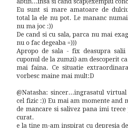
abtin...insa si cand scap(exemplu concr
Eu sunt si mare amatoare de dulciu
total la ele nu pot. Le mananc numai
nu ma joc :))
De cand si cu sala, parca nu mai exa
nu o fac degeaba =)))
Apropo de sala - fix deasupra salii
cuponul de la zumzi) am descoperit ca 
mai faina. Ce situatie extraordinara
vorbesc maine mai mult:D
@Natasha: sincer...ingrasatul virtua
cel fizic :)) Eu mai am momente and m
de mancare si salivez pana imi trece
curat.
e la tine m-am inspirat cu depresia de