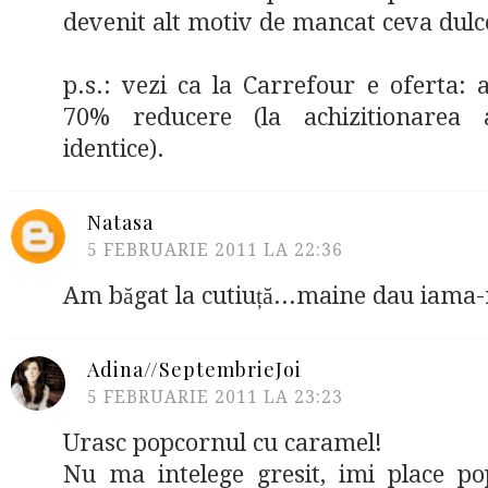
devenit alt motiv de mancat ceva dulce
p.s.: vezi ca la Carrefour e oferta: 
70% reducere (la achizitionarea
identice).
Natasa
5 FEBRUARIE 2011 LA 22:36
Am băgat la cutiuță...maine dau iama-
Adina//SeptembrieJoi
5 FEBRUARIE 2011 LA 23:23
Urasc popcornul cu caramel!
Nu ma intelege gresit, imi place p