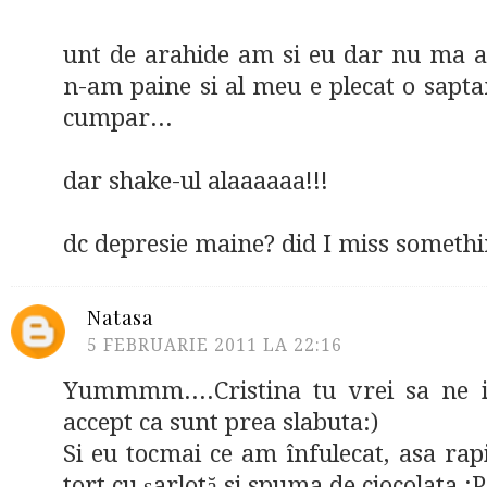
unt de arahide am si eu dar nu ma at
n-am paine si al meu e plecat o sapta
cumpar...
dar shake-ul alaaaaaa!!!
dc depresie maine? did I miss someth
Natasa
5 FEBRUARIE 2011 LA 22:16
Yummmm....Cristina tu vrei sa ne i
accept ca sunt prea slabuta:)
Si eu tocmai ce am înfulecat, asa rap
tort cu șarlotă si spuma de ciocolata :P