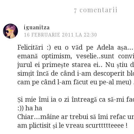
7 comentarii
iguanitza
16 FEBRUARIE 2011 LA 22:30
Felicitări :) eu o văd pe Adela așa.
emană optimism, veselie..sunt conv
jurul ei primește starea ei.. Nu știu 
simțit încă de când i-am descoperit blo
cam pe când l-am făcut eu pe-al meu) 
Și mie îmi ia o zi întreagă ca să-mi f
:)) ha ha
Chiar...mâine ar trebui să îmi refac u
am plictisit și le vreau scurttttteeee !