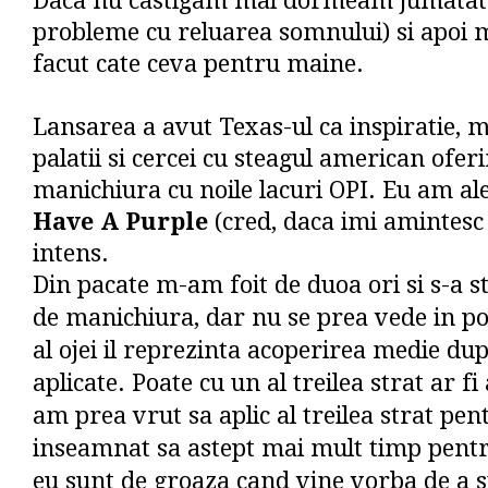
Daca nu castigam mai dormeam jumatat
probleme cu reluarea somnului) si apoi
facut cate ceva pentru maine.
Lansarea a avut Texas-ul ca inspiratie, m
palatii si cercei cu steagul american ofer
manichiura cu noile lacuri OPI. Eu am al
Have A Purple
(cred, daca imi amintesc 
intens.
Din pacate m-am foit de duoa ori si s-a s
de manichiura, dar nu se prea vede in 
al ojei il reprezinta acoperirea medie du
aplicate. Poate cu un al treilea strat ar fi 
am prea vrut sa aplic al treilea strat pent
inseamnat sa astept mai mult timp pentru
eu sunt de groaza cand vine vorba de a s