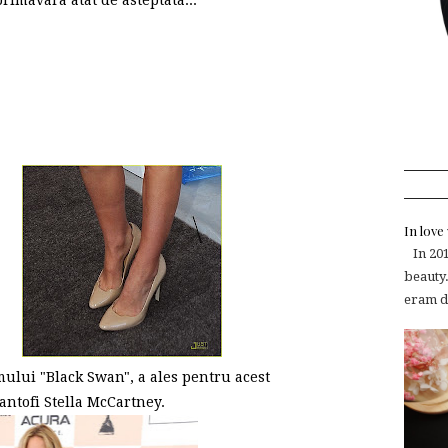
imavara atat de asteptata...
In lov
In 2015
beauty.
eram de
mului "Black Swan", a ales pentru acest
antofi Stella McCartney.