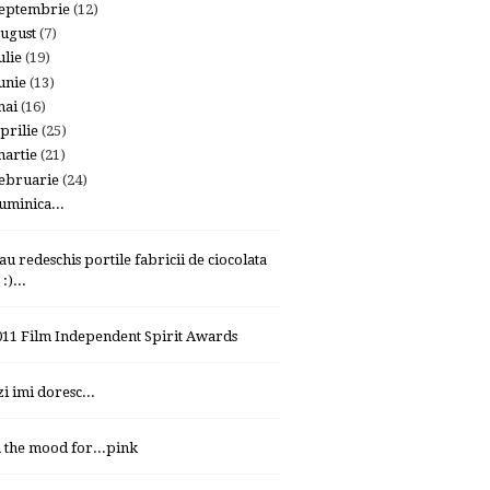
eptembrie
(12)
ugust
(7)
ulie
(19)
unie
(13)
mai
(16)
prilie
(25)
artie
(21)
ebruarie
(24)
uminica...
-au redeschis portile fabricii de ciocolata
:)...
011 Film Independent Spirit Awards
zi imi doresc...
n the mood for...pink