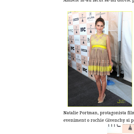
Ambele m-au facut sa-mi doresc pr
Natalie Portman, protagonista fil
eveniment o rochie Givenchy si p