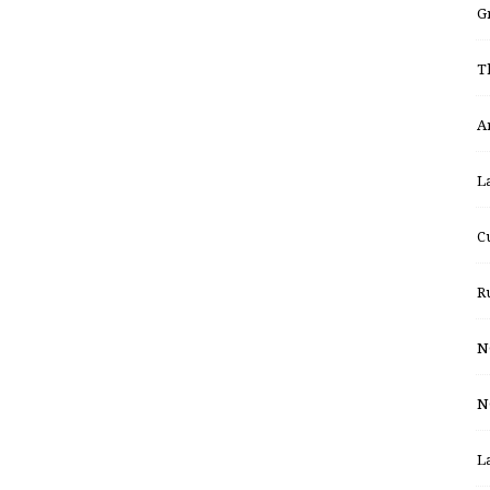
G
T
A
L
C
R
N
N
L