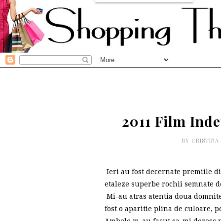
2011 Film Ind
BY
CRISTINA
Ieri au fost decernate premiile d
etaleze superbe rochii semnate de
Mi-au atras atentia doua domnite
fost o aparitie plina de culoare, 