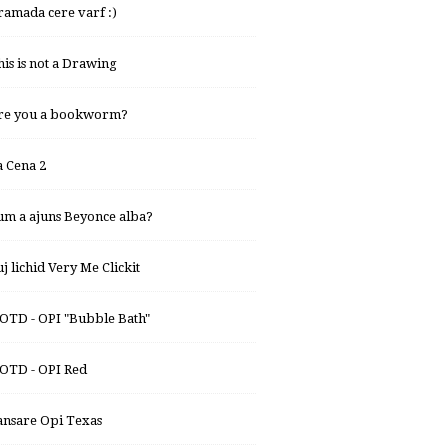
ramada cere varf :)
his is not a Drawing
re you a bookworm?
a Cena 2
um a ajuns Beyonce alba?
uj lichid Very Me Clickit
OTD - OPI "Bubble Bath"
OTD - OPI Red
ansare Opi Texas