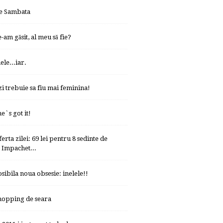
e Sambata
-am găsit, al meu să fie?
ele...iar.
zi trebuie sa fiu mai feminina!
e`s got it!
erta zilei: 69 lei pentru 8 sedinte de
Impachet...
osibila noua obsesie: inelele!!
hopping de seara