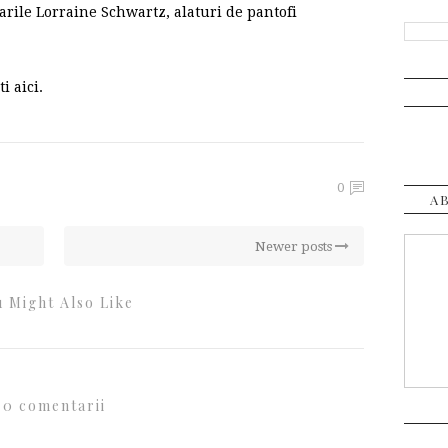
atarile Lorraine Schwartz, alaturi de pantofi
i aici.
0
A
Newer posts
 Might Also Like
0 comentarii