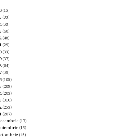
26
(15)
25
(33)
24
(53)
23
(60)
22
(48)
21
(29)
20
(33)
19
(37)
18
(64)
17
(59)
16
(105)
15
(208)
14
(203)
13
(310)
12
(253)
11
(207)
decembrie
(17)
noiembrie
(15)
octombrie
(15)