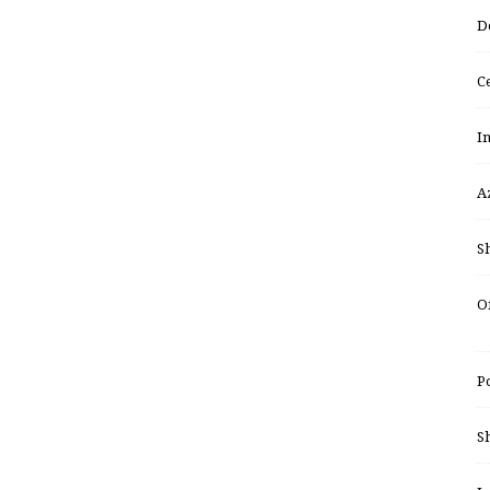
D
Ce
In
A
Sh
Of
P
S