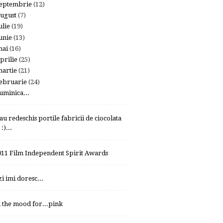
eptembrie
(12)
ugust
(7)
ulie
(19)
unie
(13)
mai
(16)
prilie
(25)
artie
(21)
ebruarie
(24)
uminica...
-au redeschis portile fabricii de ciocolata
:)...
011 Film Independent Spirit Awards
zi imi doresc...
n the mood for...pink