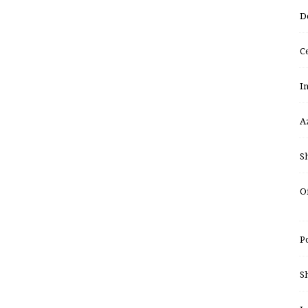
D
Ce
In
A
Sh
Of
P
S