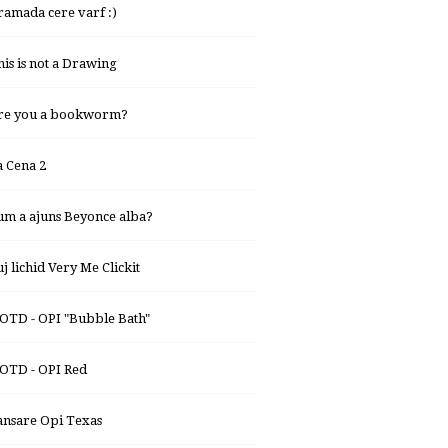
ramada cere varf :)
his is not a Drawing
re you a bookworm?
a Cena 2
um a ajuns Beyonce alba?
uj lichid Very Me Clickit
OTD - OPI "Bubble Bath"
OTD - OPI Red
ansare Opi Texas