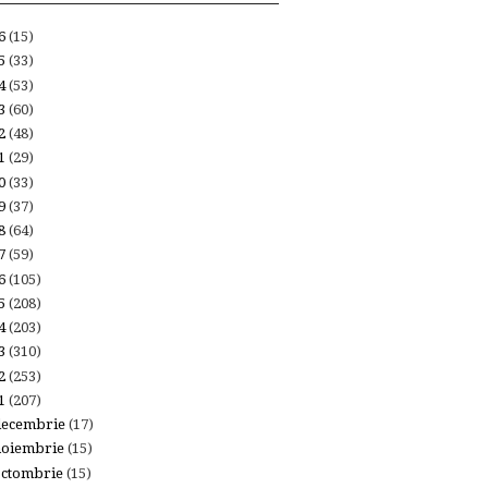
26
(15)
25
(33)
24
(53)
23
(60)
22
(48)
21
(29)
20
(33)
19
(37)
18
(64)
17
(59)
16
(105)
15
(208)
14
(203)
13
(310)
12
(253)
11
(207)
decembrie
(17)
noiembrie
(15)
octombrie
(15)