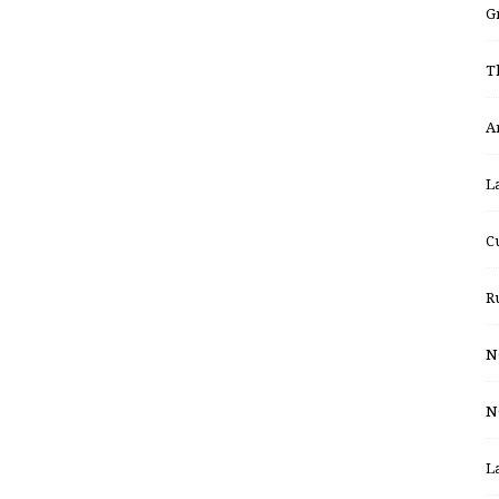
G
T
A
L
C
R
N
N
L