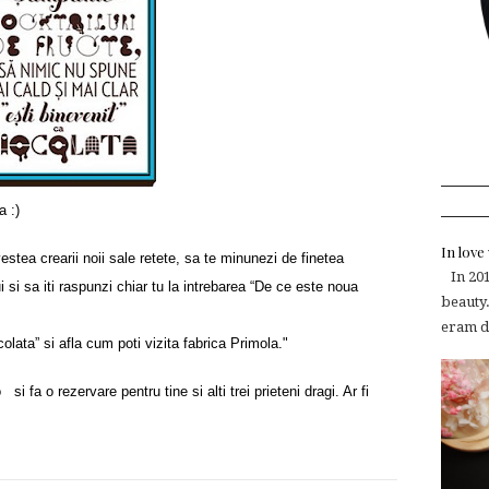
a :)
In lov
vestea crearii noii sale retete, sa te minunezi de finetea
In 2015
 si sa iti raspunzi chiar tu la intrebarea “De ce este noua
beauty.
eram de
lata” si afla cum poti vizita fabrica Primola."
i fa o rezervare pentru tine si alti trei prieteni dragi. Ar fi