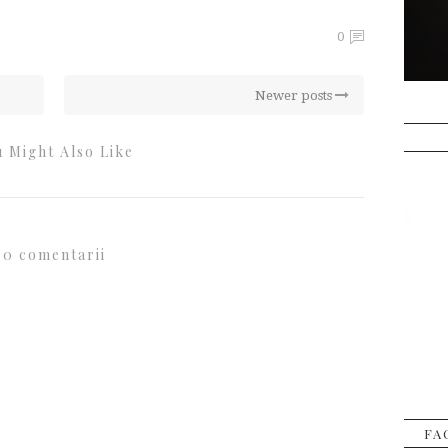
0
Newer posts
 Might Also Like
0 comentarii
FA