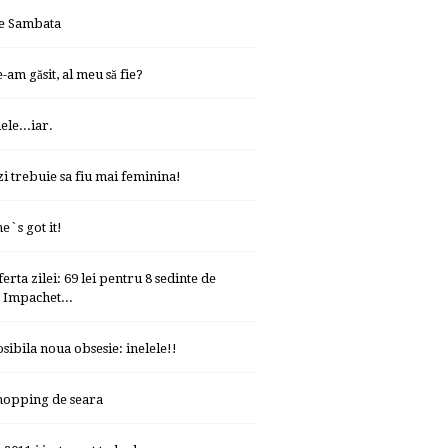
e Sambata
-am găsit, al meu să fie?
ele...iar.
zi trebuie sa fiu mai feminina!
e`s got it!
erta zilei: 69 lei pentru 8 sedinte de
Impachet...
osibila noua obsesie: inelele!!
hopping de seara