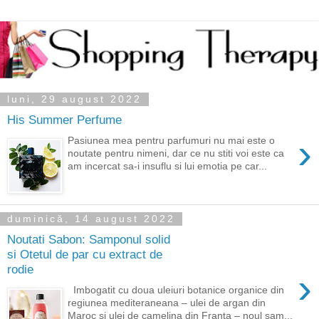
luni, 29 august 2022
His Summer Perfume
›
Pasiunea mea pentru parfumuri nu mai este o
noutate pentru nimeni, dar ce nu stiti voi este ca
am incercat sa-i insuflu si lui emotia pe car...
duminică, 14 august 2022
Noutati Sabon: Samponul solid
si Otetul de par cu extract de
rodie
›
Imbogatit cu doua uleiuri botanice organice din
regiunea mediteraneana – ulei de argan din
Maroc si ulei de camelina din Franta – noul sam...