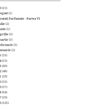
26
(15)
ugust
(1)
outati Parfumate - Partea VI
ulie
(2)
unie
(1)
prilie
(3)
artie
(3)
ebruarie
(3)
anuarie
(2)
25
(33)
24
(53)
23
(60)
22
(48)
21
(29)
20
(33)
19
(37)
18
(64)
17
(59)
16
(105)