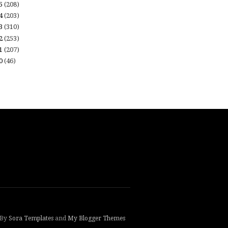
15
(208)
14
(203)
13
(310)
12
(253)
11
(207)
10
(46)
 By
Sora Templates
and
My Blogger Themes