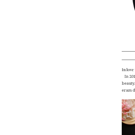
In lov
In 2015
beauty.
eram de