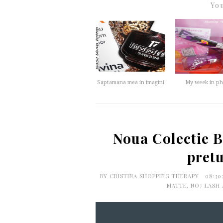
You
Saptamana mea in imagini
My week in p
Noua Colectie B
pretu
BY
CRISTINA SHOPPING THERAPY
08:30
MATTE
,
NO7 LASH