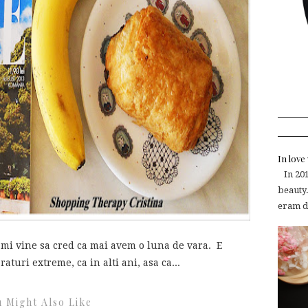
In lov
In 2015
beauty.
eram de
-mi vine sa cred ca mai avem o luna de vara. E
aturi extreme, ca in alti ani, asa ca...
 Might Also Like