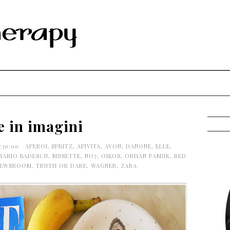
e in imagini
:30:00
APEROL SPRITZ
,
APIVITA
,
AVON
,
DANONE
,
ELLE
,
MARIO BADESCU
,
MUSETTE
,
NO7
,
OIKOS
,
ORHAN PAMUK
,
RED
NEWSROOM
,
TRUTH OR DARE
,
WAGNER
,
ZARA