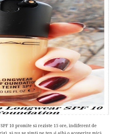
PF 10 promite să reziste 15 ore, indiferent de
ig), să nu se simtă pe ten și aibă o acoperire mică