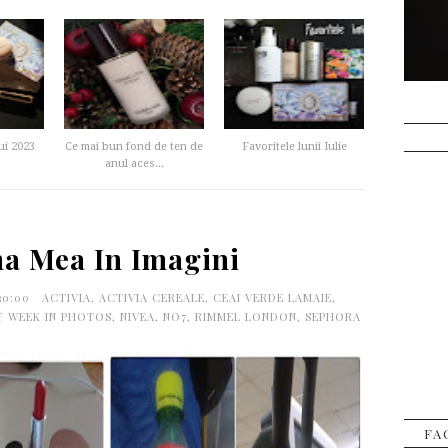
ui 2023
Ce mai bun fond de ten de
Favoritele lunii Iulie
anul aces...
a Mea In Imagini
:30:00
ACTIVIA
,
ACTIVIA CEREALE
,
CEAI VERDE LAMAIE
,
Y WEEK IN PHOTOS
,
NIVEA
,
NO7
,
RIMMEL LONDON
,
SEPHORA
FA