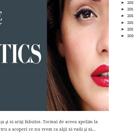
►
20
►
20
►
20
►
20
►
20
►
20
ţa şi să arăţi fabulos. Tocmai de aceea apelăm la
ru a acoperi ce nu vrem ca alţii să vadă şi să...