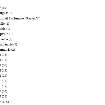
26
(15)
ugust
(1)
outati Parfumate - Partea VI
ulie
(2)
unie
(1)
prilie
(3)
artie
(3)
ebruarie
(3)
anuarie
(2)
25
(33)
24
(53)
23
(60)
22
(48)
21
(29)
20
(33)
19
(37)
18
(64)
17
(59)
16
(105)