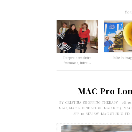
You
Despre o intalnire
Iulie in imag
frumoasa, intre ...
MAC Pro Lon
BY
CRISTINA SHOPPING THERAPY
08:3
MAC
,
MAC FOUNDATION
,
MAC NC25
,
MAC
SPF 10 REVIEW
,
MAC STUDIO FIX 