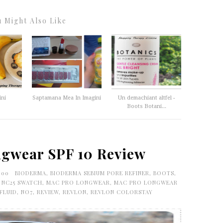
 Might Also Like
ini
Saptamana Mea In Imagini
Un demachiant altfel -
Boots Botani...
gwear SPF 10 Review
0:00
BIODERMA
,
BIODERMA SEBIUM PORE REFINER
,
BOOTS
,
 NC25 SWATCH
,
MAC PRO LONGWEAR
,
MAC PRO LONGWEAR
FLUID
,
NO7
,
REVIEW
,
REVLON
,
REVLON COLORSTAY