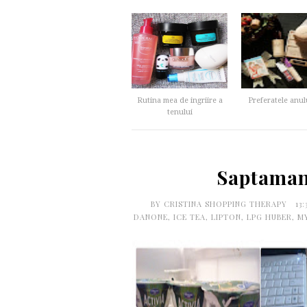
Rutina mea de ingriire a
Preferatele anul
tenului
Saptaman
BY
CRISTINA SHOPPING THERAPY
13
DANONE
,
ICE TEA
,
LIPTON
,
LPG HUBER
,
M