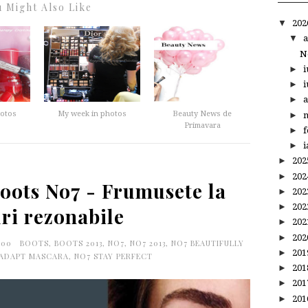
 Might Also Like
▼
20
▼
a
N
►
i
►
i
►
a
hotos
My week in photos
Beauty News de
►
m
Primavara
►
f
►
i
►
20
►
20
oots No7 - Frumusete la
►
20
►
20
ri rezonabile
►
20
►
20
:00
BOOTS
,
BOOTS 2013
,
NO7
,
NO7 2013
,
NO7 BEAUTIFULLY
►
20
 ADAPT MASCARA
,
NO7 STAY PERFECT
►
20
►
20
►
20