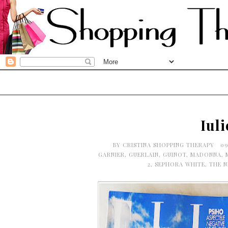
Iuli
BY
CRISTINA SHOPPING THERAPY
09
GARNIER
,
GUERLAIN
,
GUINOT
,
MADONNA
,
2
,
SEPHORA WHITE
,
THE 