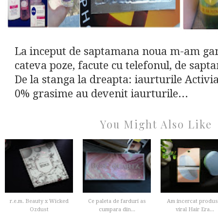
La inceput de saptamana noua m-am gand
cateva poze, facute cu telefonul, de sapt
De la stanga la dreapta: iaurturile Activia
0% grasime au devenit iaurturile...
You Might Also Like
r.e.m. Beauty x Wicked
Ce paleta de farduri as
Am incercat produs
Ozdust
cumpara din...
viral Hair Era...