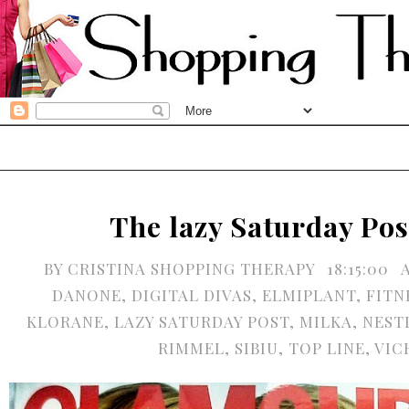
The lazy Saturday Pos
BY
CRISTINA SHOPPING THERAPY
18:15:00
DANONE
,
DIGITAL DIVAS
,
ELMIPLANT
,
FITN
KLORANE
,
LAZY SATURDAY POST
,
MILKA
,
NEST
RIMMEL
,
SIBIU
,
TOP LINE
,
VIC