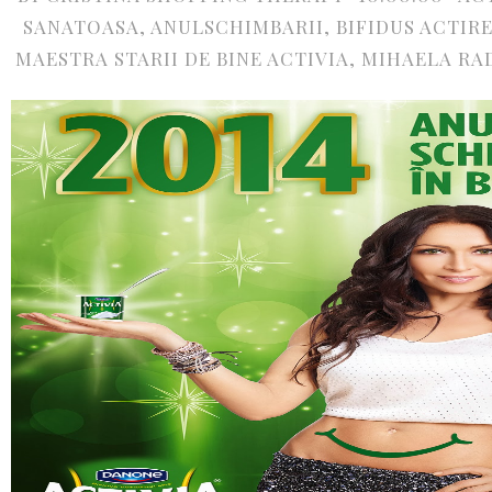
SANATOASA
,
ANULSCHIMBARII
,
BIFIDUS ACTIR
MAESTRA STARII DE BINE ACTIVIA
,
MIHAELA RA