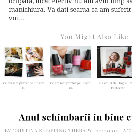
ocupata, incat efectiv nu am avut timp sa
manichiura. Va dati seama ca am suferit 
voi...
You Might Also Like
Ce am mai purtat pe unghii
Ce am mai purtat pe unghii
8 Lacuri de Unghii Ro
#5
#4
Preferate
Anul schimbarii in bine c
BY
CRISTINA SHOPPING THERAPY
10:00:00
AC