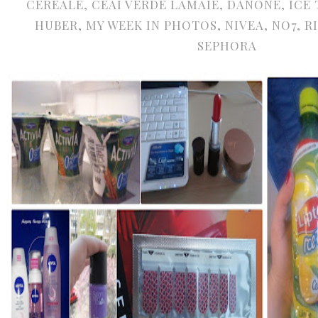
CEREALE
,
CEAI VERDE LAMAIE
,
DANONE
,
ICE 
HUBER
,
MY WEEK IN PHOTOS
,
NIVEA
,
NO7
,
R
SEPHORA