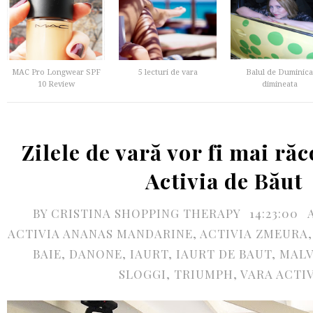
MAC Pro Longwear SPF
5 lecturi de vara
Balul de Duminica
10 Review
dimineata
Zilele de vară vor fi mai ră
Activia de Băut
BY
CRISTINA SHOPPING THERAPY
14:23:00
ACTIVIA ANANAS MANDARINE
,
ACTIVIA ZMEURA
BAIE
,
DANONE
,
IAURT
,
IAURT DE BAUT
,
MALV
SLOGGI
,
TRIUMPH
,
VARA ACTI