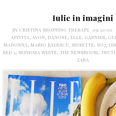
Iulie in imagini
BY
CRISTINA SHOPPING THERAPY
09:30:00
APIVITA
,
AVON
,
DANONE
,
ELLE
,
GARNIER
,
GU
MADONNA
,
MARIO BADESCU
,
MUSETTE
,
NO7
,
OI
RED 2
,
SEPHORA WHITE
,
THE NEWSROOM
,
TRUTH
ZARA