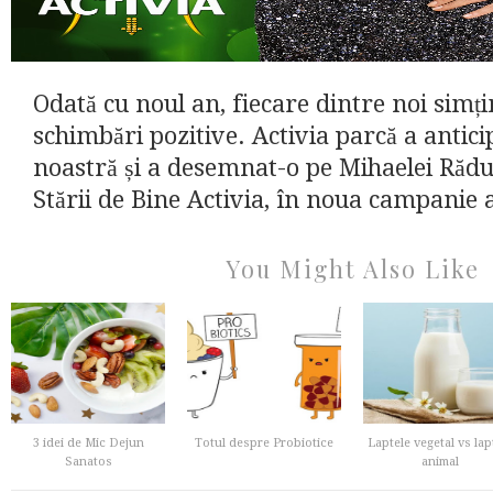
Odată cu noul an, fiecare dintre noi simț
schimbări pozitive. Activia parcă a antici
noastră și a desemnat-o pe Mihaelei Răd
Stării de Bine Activia, în noua campanie a
You Might Also Like
3 idei de Mic Dejun
Totul despre Probiotice
Laptele vegetal vs lap
Sanatos
animal