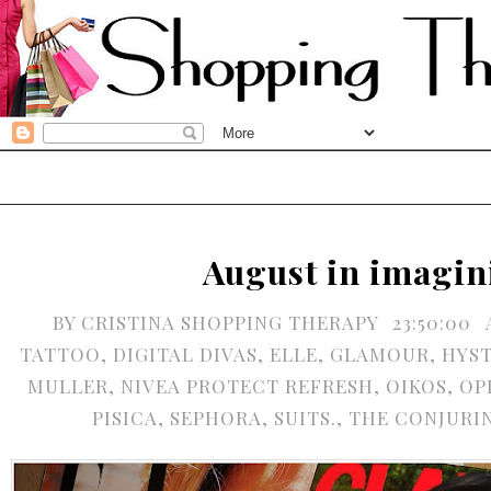
August in imagin
BY
CRISTINA SHOPPING THERAPY
23:50:00
TATTOO
,
DIGITAL DIVAS
,
ELLE
,
GLAMOUR
,
HYST
MULLER
,
NIVEA PROTECT REFRESH
,
OIKOS
,
OP
PISICA
,
SEPHORA
,
SUITS.
,
THE CONJURI