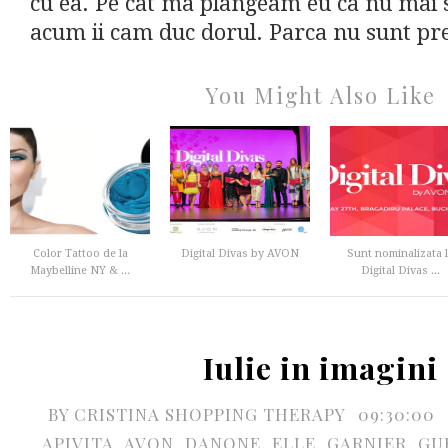
cu ea. Pe cat ma plangeam eu ca nu mai 
acum ii cam duc dorul. Parca nu sunt pre
You Might Also Like
Color Tattoo de la
Digital Divas by AVON
Sunt nominalizata 
Maybelline NY & ...
Digital Divas ...
Iulie in imagini
BY
CRISTINA SHOPPING THERAPY
09:30:00
APIVITA
,
AVON
,
DANONE
,
ELLE
,
GARNIER
,
GU