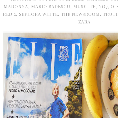
MADONNA
,
MARIO BADESCU
,
MUSETTE
,
NO7
,
OI
RED 2
,
SEPHORA WHITE
,
THE NEWSROOM
,
TRUTH
ZARA