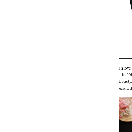
In lov
In 2015
beauty.
eram de