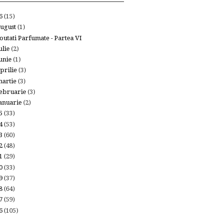
26
(15)
ugust
(1)
outati Parfumate - Partea VI
ulie
(2)
unie
(1)
prilie
(3)
artie
(3)
ebruarie
(3)
anuarie
(2)
25
(33)
24
(53)
23
(60)
22
(48)
21
(29)
20
(33)
19
(37)
18
(64)
17
(59)
16
(105)