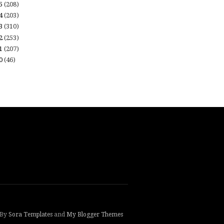
15
(208)
14
(203)
13
(310)
12
(253)
11
(207)
10
(46)
 By
Sora Templates
and
My Blogger Themes