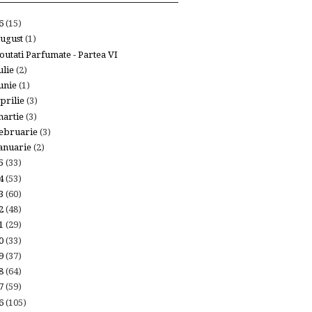
26
(15)
ugust
(1)
outati Parfumate - Partea VI
ulie
(2)
unie
(1)
prilie
(3)
artie
(3)
ebruarie
(3)
anuarie
(2)
25
(33)
24
(53)
23
(60)
22
(48)
21
(29)
20
(33)
19
(37)
18
(64)
17
(59)
16
(105)