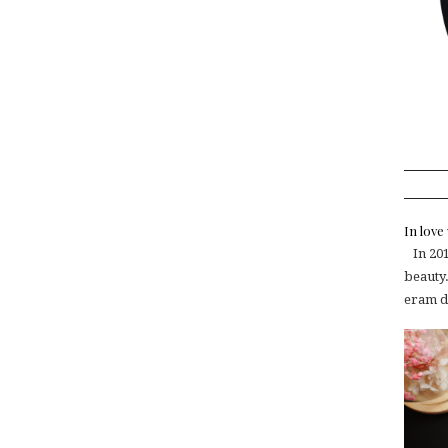
In lov
In 2015
beauty.
eram de