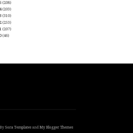
15
(208)
14
(203)
13
(310)
12
(253)
11
(207)
10
(46)
 By
Sora Templates
and
My Blogger Themes