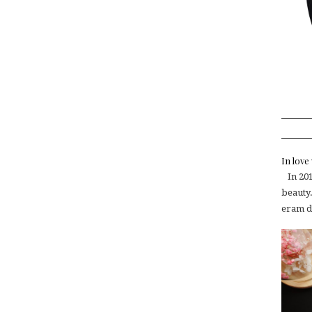
In lov
In 2015
beauty.
eram de