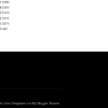
15
(208)
14
(203)
13
(310)
12
(253)
11
(207)
10
(46)
 By
Sora Templates
and
My Blogger Themes