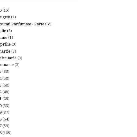
26
(15)
ugust
(1)
outati Parfumate - Partea VI
ulie
(2)
unie
(1)
prilie
(3)
artie
(3)
ebruarie
(3)
anuarie
(2)
25
(33)
24
(53)
23
(60)
22
(48)
21
(29)
20
(33)
19
(37)
18
(64)
17
(59)
16
(105)