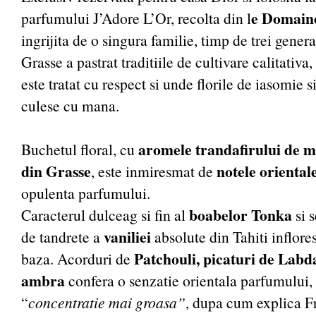
e Domain
parfumului J’Adore L’Or, recolta din l
ingrijita de o singura familie, timp de trei genera
Grasse a pastrat traditiile de cultivare calitativ
este tratat cu respect si unde florile de iasomie si
culese cu mana.
aromele trandafirului de ma
Buchetul floral, cu
din Grasse
notele oriental
, este inmiresmat de
opulenta parfumului.
boabelor Tonka
Caracterul dulceag si fin al
si s
vaniliei
de tandrete a
absolute din Tahiti inflore
Patchouli, picaturi de Labd
baza. Acorduri de
ambra
confera o senzatie orientala parfumului,
“
concentratie mai groasa”
, dupa cum explica 