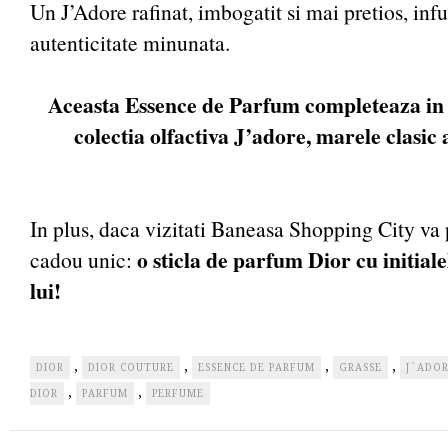
Un J’Adore rafinat, imbogatit si mai pretios, inf
autenticitate minunata.
Aceasta Essence de Parfum completeaza in 
colectia olfactiva J’adore, marele clasic 
In plus, daca vizitati Baneasa Shopping City va 
o sticla de parfum Dior cu initiale
cadou unic:
lui!
,
,
,
,
DIOR
DIOR COUTURE
ESSENCE DE PARFUM
GRASSE
J`ADOR
,
,
DIOR
PARFUM
PERFUME