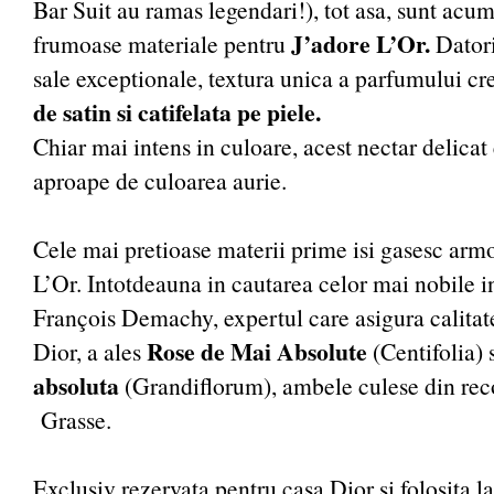
Bar Suit au ramas legendari!), tot asa, sunt acum
J’adore L’Or.
frumoase materiale pentru
Datori
sale exceptionale, textura unica a parfumului c
de satin si catifelata pe piele.
Chiar mai intens in culoare, acest nectar delicat 
aproape de culoarea aurie.
Cele mai pretioase materii prime isi gasesc arm
L’Or. Intotdeauna in cautarea celor mai nobile i
François Demachy, expertul care asigura calitat
Rose de Mai Absolute
Dior, a ales
(Centifolia) 
absoluta
(Grandiflorum), ambele culese din reco
Grasse.
Exclusiv rezervata pentru casa Dior si folosita l