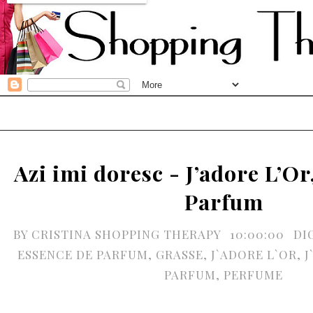
Azi imi doresc - J’adore L’Or
Parfum
BY
CRISTINA SHOPPING THERAPY
10:00:00
DI
ESSENCE DE PARFUM
,
GRASSE
,
J`ADORE L`OR
,
J
PARFUM
,
PERFUME