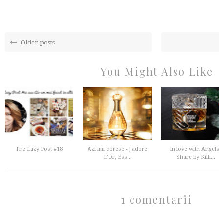
Older posts
You Might Also Like
The Lazy Post #18
Azi imi doresc - J’adore
In love with Angel
L’Or, Ess...
Share by Killi...
1 comentarii