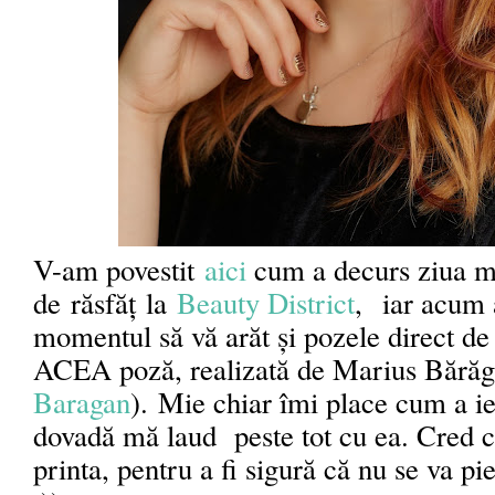
V-am povestit
aici
cum a decurs ziua 
de
răsfăț
la
Beauty District
,
iar acum 
momentul să vă arăt și pozele direct de 
ACEA poză, realizată de Marius B
ăr
ă
Baragan
). Mie chiar îmi place cum a ie
dovadă mă laud peste tot cu ea. Cred că
printa, pentru a fi sigură că nu se va pi