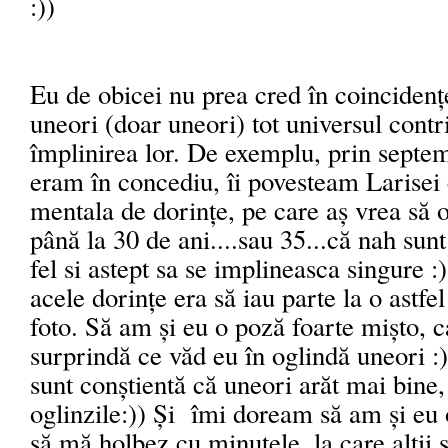
:))
Eu de obicei nu prea cred în coincidenț
uneori (doar uneori) tot universul contr
împlinirea lor. De exemplu, prin septe
eram în concediu, îi povesteam Larisei 
mentala de dorințe, pe care aș vrea să 
până la 30 de ani....sau 35...că nah sun
fel si astept sa se implineasca singure :
acele dorințe era să iau parte la o astfe
foto. Să am și eu o poză foarte mișto, c
surprindă ce văd eu în oglindă uneori :
sunt conștientă că uneori arăt mai bine,
oglinzile:)) Și îmi doream să am și eu 
să mă holbez cu minutele, la care alții 