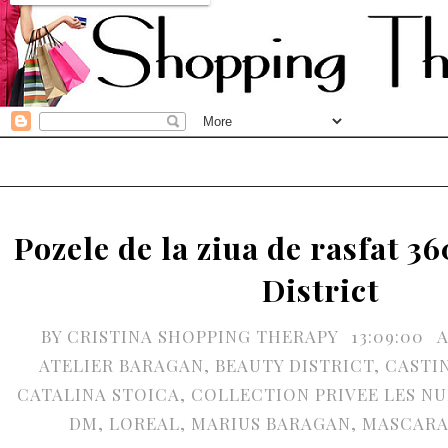
Pozele de la ziua de rasfat 3
District
BY
CRISTINA SHOPPING THERAPY
13:09:00
ATELIER BARAGAN
,
BEAUTY DISTRICT
,
CASTI
CATALINA STOICA
,
COLLECTION PRIVEE LES N
DM
,
LOREAL
,
MARIUS BARAGAN
,
MASCARA