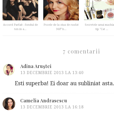
Accord Parfait - fondul de
Pozele de la ziua de rasfat
Secretele unui machia
ten in a...
360⁰ b...
tip "Cat ...
7 comentarii
Adina Aruştei
13 DECEMBRIE 2013 LA 13:40
Esti superba! Ei doar au subliniat asta.
Camelia Andrasescu
13 DECEMBRIE 2013 LA 16:18