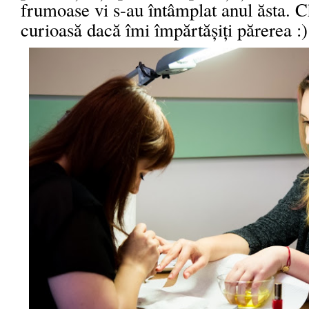
frumoase vi s-au întâmplat anul ăsta. C
curioasă dacă îmi împărtășiți părerea :)