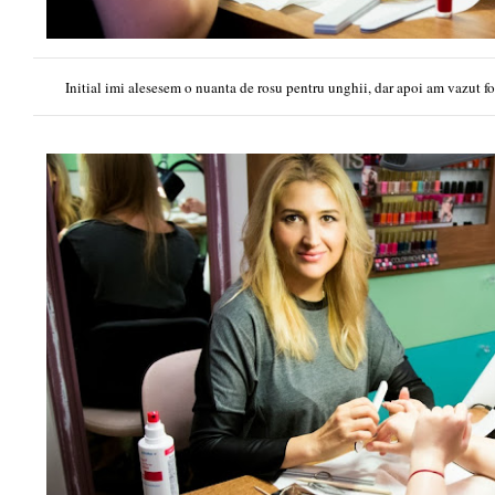
Initial imi alesesem o nuanta de rosu pentru unghii, dar apoi am vazut foli