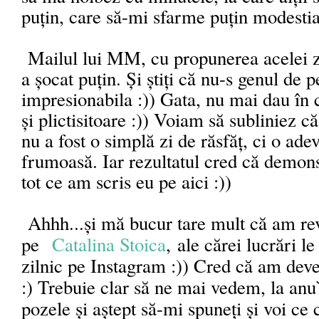
puțin, care să-mi sfarme puțin modesti
Mailul lui MM, cu propunerea acelei z
a șocat puțin. Și știți că nu-s genul de 
impresionabila :)) Gata, nu mai dau în c
și plictisitoare :)) Voiam să subliniez 
nu a fost o simplă zi de răsfăț, ci o ade
frumoasă. Iar rezultatul cred că demons
tot ce am scris eu pe aici :))
Ahhh...și mă bucur tare mult că am re
pe
Catalina Stoica
,
ale cărei lucrări l
zilnic pe Instagram :)) Cred că am deve
:) Trebuie clar să ne mai vedem, la anu
pozele și aștept să-mi spuneți și voi ce