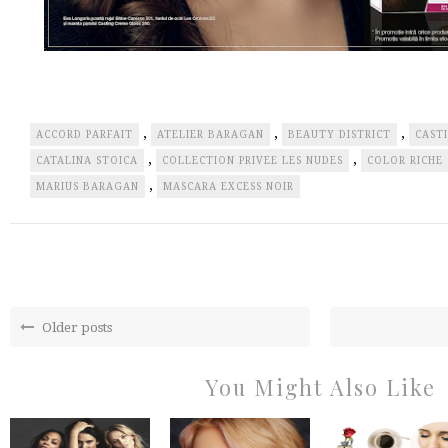
,
,
,
ACCORD PARFAIT
ATELIER BARAGAN
BEAUTY DISTRICT
CAST
,
,
CATALINA STOICA
COLLECTION PRIVEE LES NUDES
COLOR RICHE
,
MARIUS BARAGAN
MASCARA EXCESS NOIR
Older posts
You Might Also Like