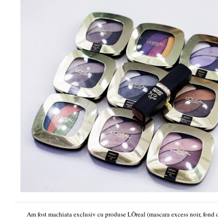
Am fost machiata exclusiv cu produse LÒreal (mascara excess noir, fond d