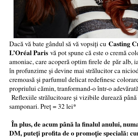
Casting C
Dacă vă bate gândul să vă vopsiți cu
L’Oréal Paris
vă pot spune că este o cremă col
amoniac, care acoperă optim firele de păr alb, ia
în profunzime și devine mai strălucitor ca niciod
cremoasă și parfumul delicat redefinesc colorare
propriului cămin, tranformand-o într-o adevărată
Reflexiile strălucitoare și vizibile durează până
samponari. Preț = 32 lei*
În plus, de acum până la finalul anului, num
DM, puteți profita de o promoție specială: c