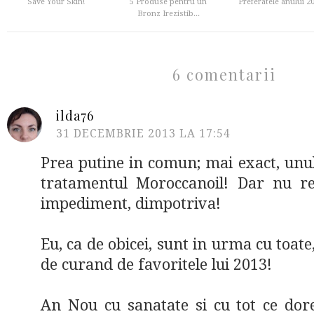
Save Your Skin!
5 Produse pentru un
Preferatele anului 2
Bronz Irezistib...
6 comentarii
ilda76
31 DECEMBRIE 2013 LA 17:54
Prea putine in comun; mai exact, unul 
tratamentul Moroccanoil! Dar nu re
impediment, dimpotriva!
Eu, ca de obicei, sunt in urma cu toat
de curand de favoritele lui 2013!
An Nou cu sanatate si cu tot ce dore