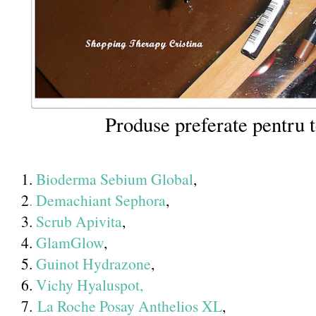
Produse preferate pentru 
1.
Bioderma Sebium Global
,
2
. Demachiant Sephora
,
3.
Scrub Apivita
,
4.
GlamGlow
,
5.
Guinot Hydrazone
,
6.
Vichy Hyaluspot,
7.
La Roche Posay Anthelios XL
,