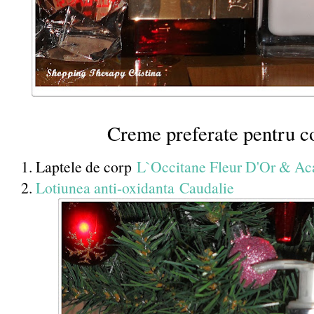
Creme preferate pentru c
1. Laptele de corp
L`Occitane Fleur D'Or & Ac
2.
Lotiunea anti-oxidanta Caudalie