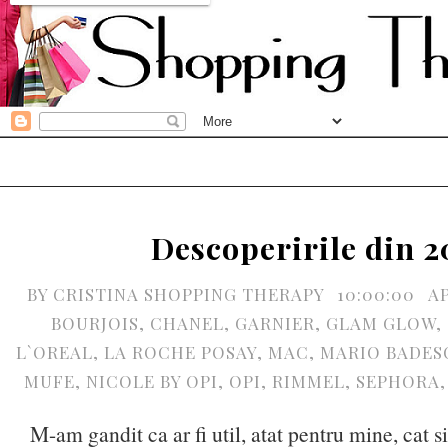
Descoperirile din 2
BY
CRISTINA SHOPPING THERAPY
10:00:00
A
BOURJOIS
,
CHANEL
,
GARNIER
,
GLAM GLOW
,
L`OREAL
,
LA ROCHE POSAY
,
MAC
,
MARIO BADES
MUFE
,
NICOLE BY OPI
,
OPI
,
RIMMEL
,
SEPHORA
M-am gandit ca ar fi util, atat pentru mine, cat si