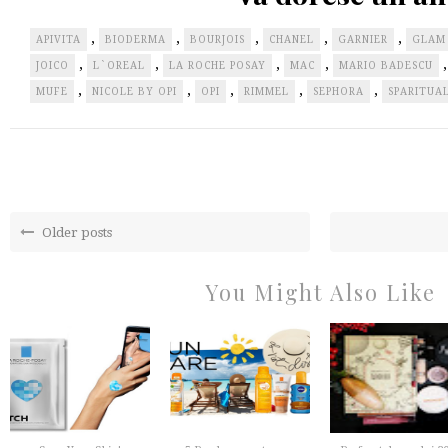
,
,
,
,
,
APIVITA
BIODERMA
BOURJOIS
CHANEL
GARNIER
GLAM
,
,
,
,
JOICO
L`OREAL
LA ROCHE POSAY
MAC
MARIO BADESCU
,
,
,
,
,
MUFE
NICOLE BY OPI
OPI
RIMMEL
SEPHORA
SPARITUA
Older posts
You Might Also Like