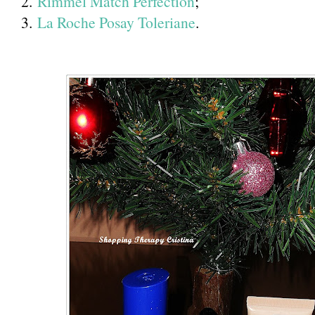
2.
Rimmel Match Perfection
;
3.
La Roche Posay Toleriane
.