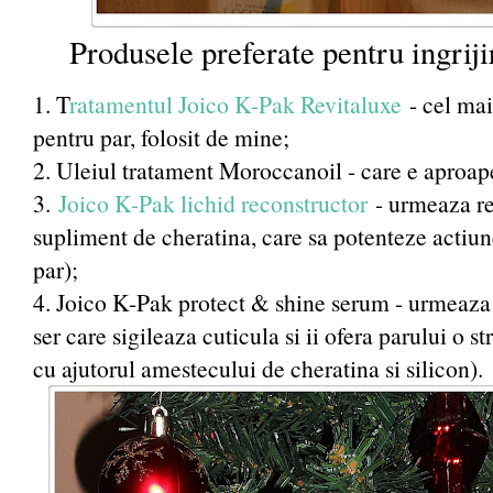
Produsele preferate pentru ingriji
1. T
ratamentul Joico K-Pak Revitaluxe
- cel mai
pentru par, folosit de mine;
2. Uleiul tratament Moroccanoil - care e aproape
3.
Joico K-Pak lichid reconstructor
- urmeaza r
supliment de cheratina, care sa potenteze actiu
par);
4. Joico K-Pak protect & shine serum - urmeaza
ser care sigileaza cuticula si ii ofera parului o st
cu ajutorul amestecului de cheratina si silicon).