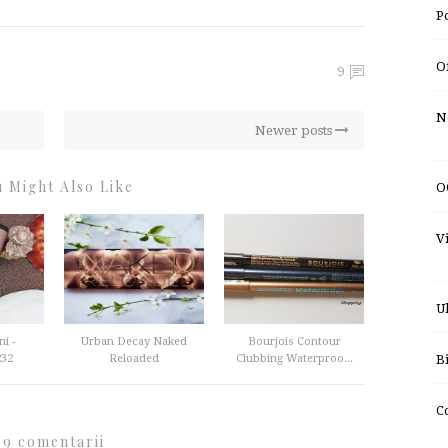
P
O
9
N
Newer posts
 Might Also Like
O
V
U
i -
Urban Decay Naked
Bourjois Contour
232
Reloaded
Clubbing Waterproo...
B
C
9 comentarii