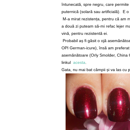
întunecată, spre negru, care permite s
puternică (solară sau artificială). E o
M-a mirat rezistența, pentru că am mai
a două zi puteam să-mi refac lejer man
vină, pentru rezistentă ei.
Probabil aș fi găsit o ojă asemănăto
OPI German-icure), însă am preferat 
asemănătoare (Orly Smolder, China G
linkul
acesta
.
Gata, nu mai bat câmpii și va las cu p