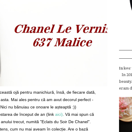
In lov
In 2015
beauty.
eram de
eastă ojă pentru manichiură, însă, de fiecare dată,
a asta. Mai ales pentru că am avut decorul perfect -
. Nici nu bănuiau ce onoare le așteaptă :))
postarea de început de an (link
aici)
. Vă mai spun că
a anului trecut, numită "Eclats du Soir De Chanel".
ntens, cum nu mai aveam în colecție. Are o bază