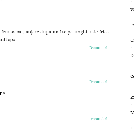
W
C
i frumoasa ,tanjesc dupa un lac pe unghi .mie frica
mult spor .
O
Răspundeți
D
C
Răspundeți
re
R
M
Răspundeți
D