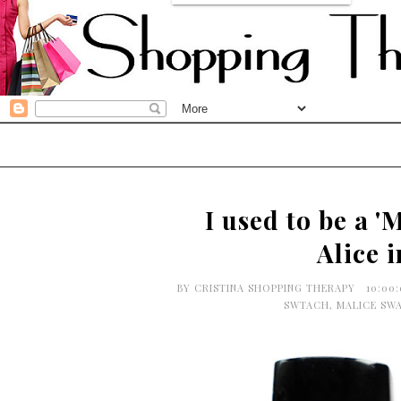
I used to be a '
Alice 
BY
CRISTINA SHOPPING THERAPY
10:00
SWTACH
,
MALICE SW