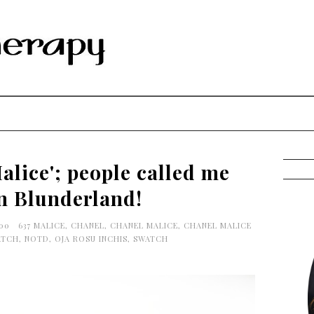
Malice'; people called me
in Blunderland!
:00
637 MALICE
,
CHANEL
,
CHANEL MALICE
,
CHANEL MALICE
ATCH
,
NOTD
,
OJA ROSU INCHIS
,
SWATCH