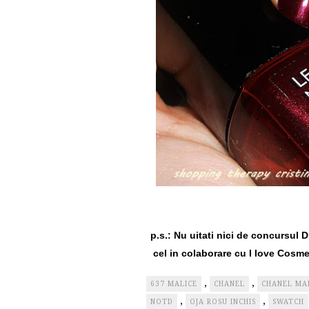
p.s.: Nu uitati nici de concursul D
cel in colaborare cu I love Cosme
,
,
637 MALICE
CHANEL
CHANEL MA
,
,
NOTD
OJA ROSU INCHIS
SWATCH