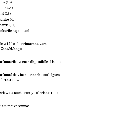
ulie
(18)
unie
(25)
mai
(23)
prilie
(47)
artie
(33)
inkurile Saptamanii
ic Wishlist de Primavara/Vara -
Zara&Mango
arfumurile Essence disponibile si la noi
arfumul de Vineri - Narciso Rodriguez
“L’Eau For...
eview La Roche Posay Toleriane Teint
e-am mai consumat