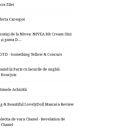
oza Zilei
ferta Carespot
outăţi de la Nivea: NIVEA BB Cream 5în1
şi gama D...
OTD - Something Yellow & Concurs
isand la Paris cu lacurile de unghii
Bourjois
ltimele Achizitii
ig & Beautiful LovelyDoll Mascara Review
olectia de vara Chanel - Revelation de
Chanel