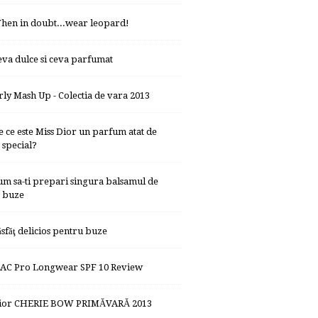
hen in doubt...wear leopard!
eva dulce si ceva parfumat
rly Mash Up - Colectia de vara 2013
e ce este Miss Dior un parfum atat de
special?
um sa-ti prepari singura balsamul de
buze
ăsfăţ delicios pentru buze
AC Pro Longwear SPF 10 Review
ior CHERIE BOW PRIMĂVARĂ 2013