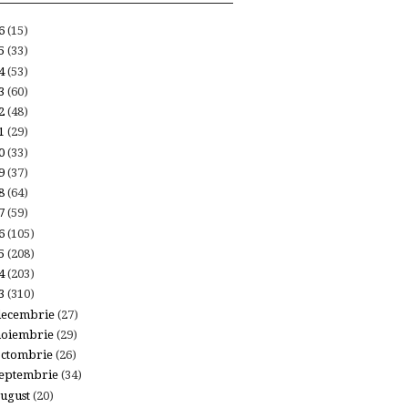
26
(15)
25
(33)
24
(53)
23
(60)
22
(48)
21
(29)
20
(33)
19
(37)
18
(64)
17
(59)
16
(105)
15
(208)
14
(203)
13
(310)
decembrie
(27)
noiembrie
(29)
octombrie
(26)
eptembrie
(34)
ugust
(20)