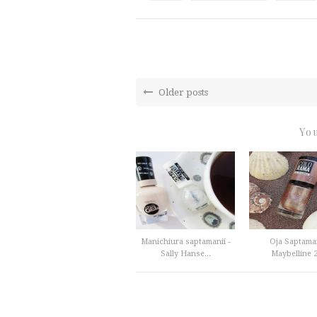
Older posts
You
Manichiura saptamanii -
Oja Saptaman
Sally Hanse...
Maybelline 