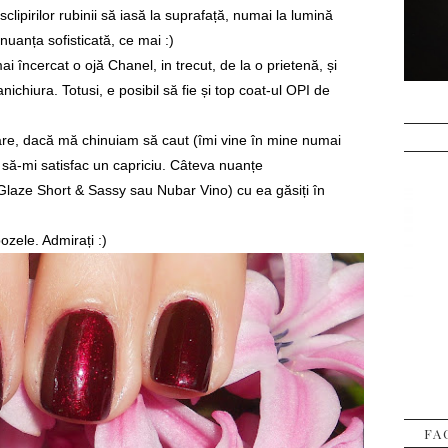
clipirilor rubinii să iasă la suprafață, numai la lumină
 nuanța sofisticată, ce mai :)
 încercat o ojă Chanel, in trecut, de la o prietenă, și
ichiura. Totusi, e posibil să fie și top coat-ul OPI de
are, dacă mă chinuiam să caut (îmi vine în mine numai
să-mi satisfac un capriciu. Câteva nuanțe
laze Short & Sassy sau Nubar Vino) cu ea găsiți în
ozele. Admirați :)
FA