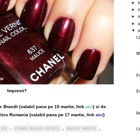
►
i
►
i
►
►
a
▼
m
L
M
P
Impresii?
P
r. Brandt (valabil pana pe 15 martie, link
aici
) si de
R
tics Romania (valabil pana pe 17 martie, link
aici
)
,
,
,
C
LICE
CHANEL MALICE SWTACH
MALICE SWATCH