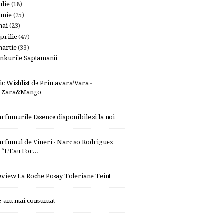
ulie
(18)
unie
(25)
mai
(23)
prilie
(47)
artie
(33)
inkurile Saptamanii
ic Wishlist de Primavara/Vara -
Zara&Mango
arfumurile Essence disponibile si la noi
arfumul de Vineri - Narciso Rodriguez
“L’Eau For...
eview La Roche Posay Toleriane Teint
e-am mai consumat