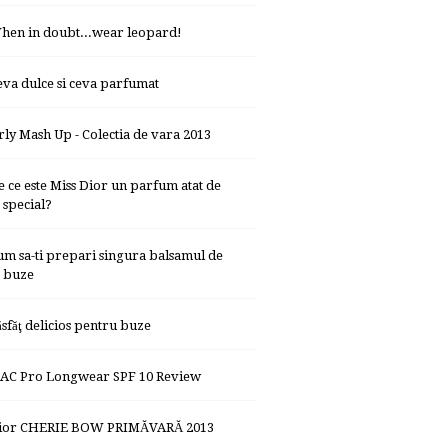
hen in doubt...wear leopard!
eva dulce si ceva parfumat
rly Mash Up - Colectia de vara 2013
e ce este Miss Dior un parfum atat de
special?
um sa-ti prepari singura balsamul de
buze
ăsfăţ delicios pentru buze
AC Pro Longwear SPF 10 Review
ior CHERIE BOW PRIMĂVARĂ 2013