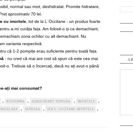
sibil, normal sau mixt, deshidratat. Promite hidratare,
 Preț aproximativ 70 lei.
e cu imortele
, tot de la L`Occitane - un produs foarte
entru a-mi curăța fața. Am folosit-o și ca demachiant,
 demachiam zona ochilor cu alt demachiant. Nu
am varianta respectivă.
tru că 1-2 pompițe erau suficiente pentru toată fața.
rmă
- nu cred că mai are rost să spun că este cea mai
A
sit-o. Trebuie să o încercați, dacă nu ați avut-o până
ce-ați mai consumat?
,
,
,
,
BIODERMA
DEMACHIANT SEPHORA
IMORTELE
,
,
,
 MICELARA
SEPHORA
SER L`OCCITANE IMORTELE