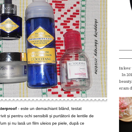
In lov
In 2015
beauty.
eram de
terproof
- este un demachiant blând, testat
vit și pentru ochi sensibili și purtătorii de lentile de
um și nu lasă un film uleios pe piele, după ce