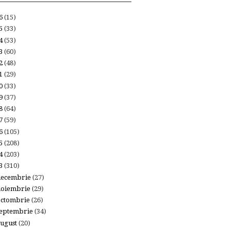
26
(15)
25
(33)
24
(53)
23
(60)
22
(48)
21
(29)
20
(33)
19
(37)
18
(64)
17
(59)
16
(105)
15
(208)
14
(203)
13
(310)
decembrie
(27)
noiembrie
(29)
octombrie
(26)
eptembrie
(34)
ugust
(20)