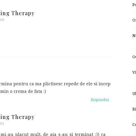
P
ping Therapy
O
:00
N
O
V
mina pentru ca ma plictisesc repede de ele si incep
rmin o crema de fata :)
U
Răspundeți
B
ping Therapy
:01
C
 mi-au placut mult, de aia s-au si terminat :)) ca