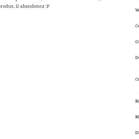
rodus, il abandonez :P
W
C
O
D
C
R
M
D