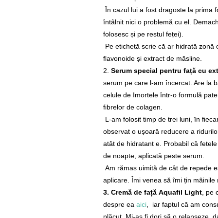
În cazul lui a fost dragoste la prima 
întâlnit nici o problemă cu el. Demachi
folosesc și pe restul feței).
Pe etichetă scrie că ar hidrată zonă o
flavonoide și extract de măsline.
2.
Serum special pentru față cu ext
serum pe care l-am încercat. Are la b
celule de Imortele într-o formulă pate
fibrelor de colagen.
L-am folosit timp de trei luni, în fie
observat o ușoară reducere a ridurilo
atât de hidratant e. Probabil că fete
de noapte, aplicată peste serum.
Am rămas uimită de cât de repede este
aplicare. Îmi venea să îmi țin mâinil
3. Cremă de față Aquafil Light
, pe 
despre ea
aici
, iar faptul că am con
plăcut. Mi-aș fi dori să o relanseze, 