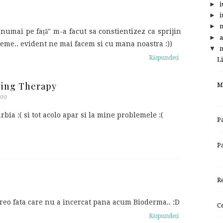
►
i
►
i
►
 numai pe față" m-a facut sa constientizez ca sprijin
►
a
eme.. evident ne mai facem si cu mana noastra :))
▼
m
Răspundeți
L
ping Therapy
M
:00
arbia :( si tot acolo apar si la mine problemele :(
P
P
R
reo fata care nu a incercat pana acum Bioderma.. :D
C
Răspundeți