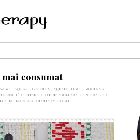
 mai consumat
:00:00
AQUAFIL IVATHERM
,
AQUAFIL LIGHT
,
BIODERMA
,
ATHERM
,
L`OCCITANE
,
LOTIUNE MICELARA
,
SEPHORA
,
SER
ELE
,
SPUMA DEMACHIANTA IMORTELE