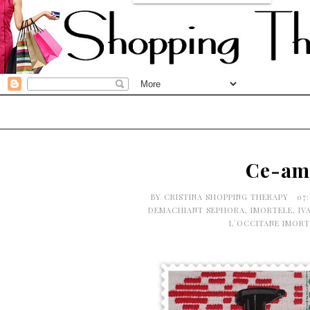
Ce-am
BY
CRISTINA SHOPPING THERAPY
07
DEMACHIANT SEPHORA
,
IMORTELE
,
IV
L`OCCITANE IMORT