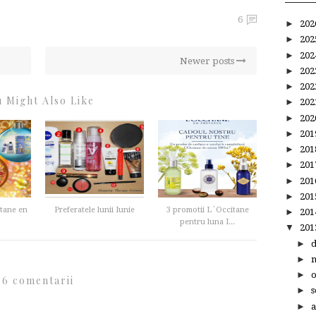
6
►
20
►
20
►
20
Newer posts
►
20
►
20
 Might Also Like
►
20
►
20
►
20
►
20
►
20
►
20
►
20
tane en
Preferatele lunii Iunie
3 promotii L`Occitane
►
20
pentru luna I...
▼
20
►
►
►
6 comentarii
►
s
►
a