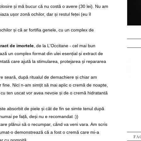
folosire și mă bucur că nu costă o avere (30 lei). Nu am
aza ușor zonă ochilor, dar și restul feței (eu îl
chilor și că ar fortifia genele, cu un complex de
ract de imortele
, de la L'Occitane - cel mai bun
ază un complex format din ulei esențial și extract de
ntată care ajută la stimularea, protejarea și repararea
care seară, după ritualul de demachiere și chiar am
r fine. Nici n-am simțit să mai aplic o cremă de noapte,
le cu ten uscat vor avea nevoie și de o cremă hidratantă
 absorbit de piele și cât de fin se simte tenul după
e numai pe față, deși nu e recomandat :))
care plănui să o recumpar, când va veni vara. Am scris
sumat-o demonstrează că a fost o cremă care mi-a
FA
dar cu pompiță.