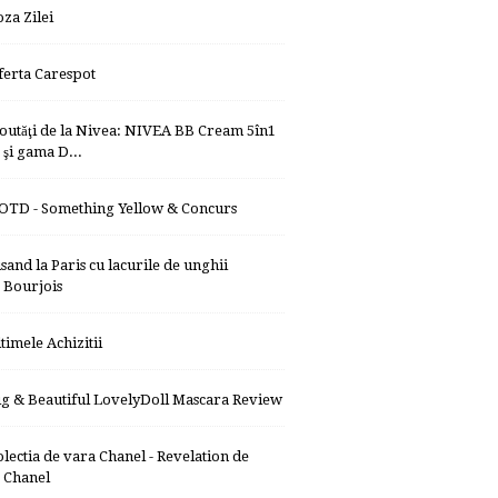
oza Zilei
ferta Carespot
outăţi de la Nivea: NIVEA BB Cream 5în1
şi gama D...
OTD - Something Yellow & Concurs
isand la Paris cu lacurile de unghii
Bourjois
ltimele Achizitii
ig & Beautiful LovelyDoll Mascara Review
olectia de vara Chanel - Revelation de
Chanel