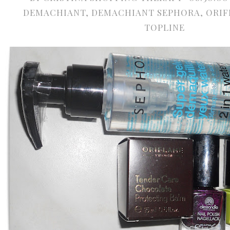
DEMACHIANT
,
DEMACHIANT SEPHORA
,
ORIF
TOPLINE