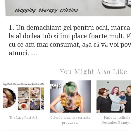
1. Un demachiant gel pentru ochi, marca
la al doilea tub și îmi place foarte mult. 
cu ce am mai consumat, așa că vă voi po
atunci. ...
You Might Also Like
The Lazy Post #18
Culori indraznete cu noile
Puțin din culisele
produse ...
December Beauty ..