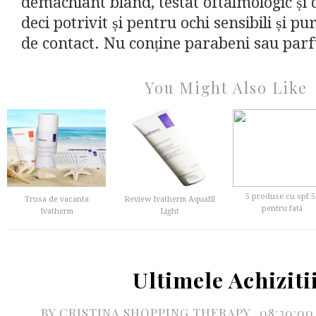
demachiant blând, testat oftalmologic și 
deci potrivit și pentru ochi sensibili și pur
de contact. Nu conține parabeni sau parf
You Might Also Like
5 produse cu spf 5
Trusa de vacanta
Review Ivatherm Aquafil
pentru fată
Ivatherm
Light
Ultimele Achiziti
BY
CRISTINA SHOPPING THERAPY
08:30:0