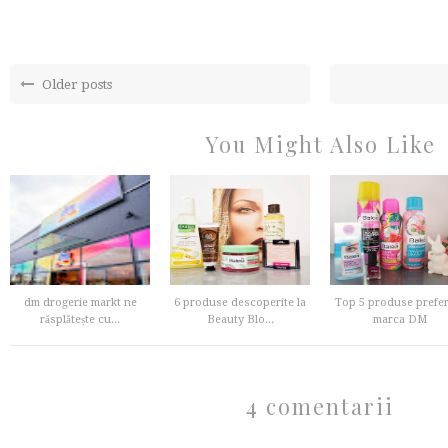
Older posts
You Might Also Like
dm drogerie markt ne
6 produse descoperite la
Top 5 produse prefe
răsplătește cu...
Beauty Blo...
marca DM
4 comentarii