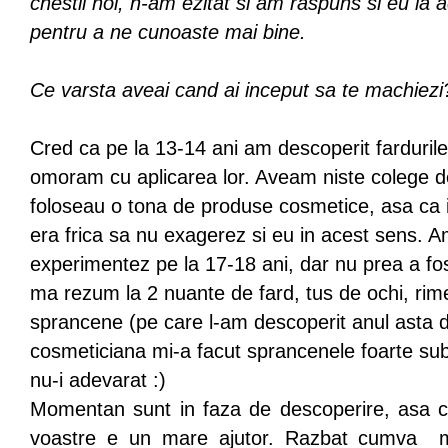
chestii noi, n-am ezitat si am raspuns si eu la a
pentru a ne cunoaste mai bine.
Ce varsta aveai cand ai inceput sa te machiezi
Cred ca pe la 13-14 ani am descoperit farduril
omoram cu aplicarea lor. Aveam niste colege d
foloseau o tona de produse cosmetice, asa ca 
era frica sa nu exagerez si eu in acest sens. 
experimentez pe la 17-18 ani, dar nu prea a fo
ma rezum la 2 nuante de fard, tus de ochi, rime
sprancene (pe care l-am descoperit anul asta 
cosmeticiana mi-a facut sprancenele foarte sub
nu-i adevarat :)
Momentan sunt in faza de descoperire, asa ca 
voastre e un mare ajutor. Razbat cumva ma