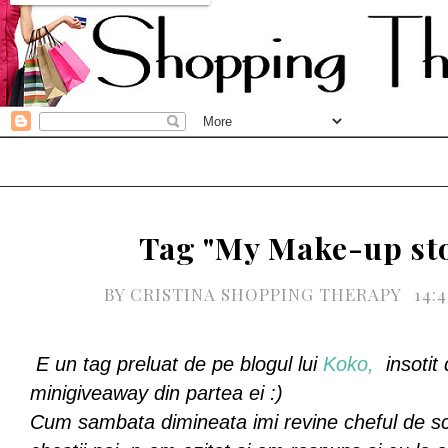
Tag "My Make-up st
BY
CRISTINA SHOPPING THERAPY
14:
E un tag preluat de pe blogul lui
Koko,
insotit
minigiveaway din partea ei :)
Cum sambata dimineata imi revine cheful de scr