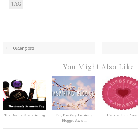
TAG
Older posts
You Might Also Like
The Beauty Scenario Tag
Tag:The Very Inspiring
Liebster Blog Awa
Blogger Awar...