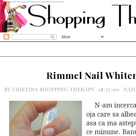
Rimmel Nail White
BY
CRISTINA SHOPPING THERAPY
18:37:00
NAI
N-am incerc
oja care sa albe
asa ca ma astept
ce minune. Banu