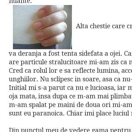
nuante.
Alta chestie care
va deranja a fost tenta sidefata a ojei. 
are particule stralucitoare mi-am zis ca 
Cred ca rolul lor e sa reflecte lumina, ac
unghiilor. Nu sclipesc in soare, asa ca nu-
Initial mi s-a parut ca nu e lucioasa, iar
oja mata, insa dupa ce m-am mai plimbat
m-am spalat pe maini de doua ori mi-am
sunt eu paranoica. Chiar imi place luciul 
Din punctul meu de vedere gama pentru 