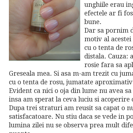
unghiile erau in
efectele ar fi f
bune.
Dar sa pornim d
motiv al acestei 
cu o tenta de ro
distala. Cauza: 
rosie fara sa apl
Greseala mea. Si asa m-am trezit cu jum
cu o tenta de rosu, jumatate aproximati
Evident ca nici o oja din lume nu avea sa
insa am sperat la ceva luciu si acoperire 
Dupa trei straturi am reusit sa capat o 
satisfacatoare. Nu stiu daca se vede in po
lumina zilei nu se observa prea mult dif