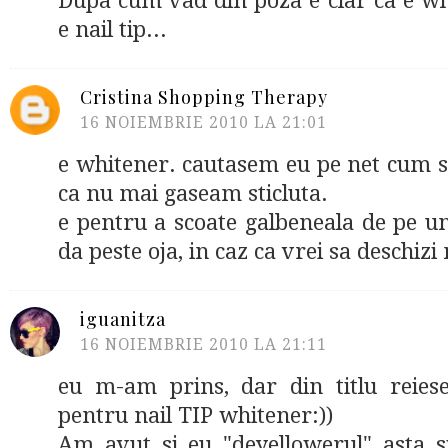
Dupa cum vad din poza e clar ca e whi
e nail tip...
Cristina Shopping Therapy
16 NOIEMBRIE 2010 LA 21:01
e whitener. cautasem eu pe net cum 
ca nu mai gaseam sticluta.
e pentru a scoate galbeneala de pe un
da peste oja, in caz ca vrei sa deschizi
iguanitza
16 NOIEMBRIE 2010 LA 21:11
eu m-am prins, dar din titlu reies
pentru nail TIP whitener:))
Am avut si eu "deyellowerul" asta si