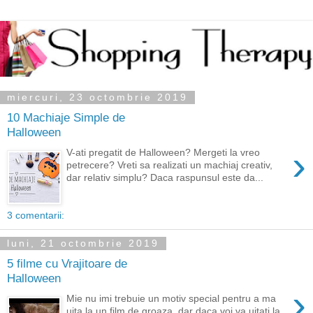
miercuri, 23 octombrie 2019
10 Machiaje Simple de
Halloween
›
V-ati pregatit de Halloween? Mergeti la vreo
petrecere? Vreti sa realizati un machiaj creativ,
dar relativ simplu? Daca raspunsul este da...
3 comentarii:
luni, 21 octombrie 2019
5 filme cu Vrajitoare de
Halloween
›
Mie nu imi trebuie un motiv special pentru a ma
uita la un film de groaza, dar daca voi va uitati la